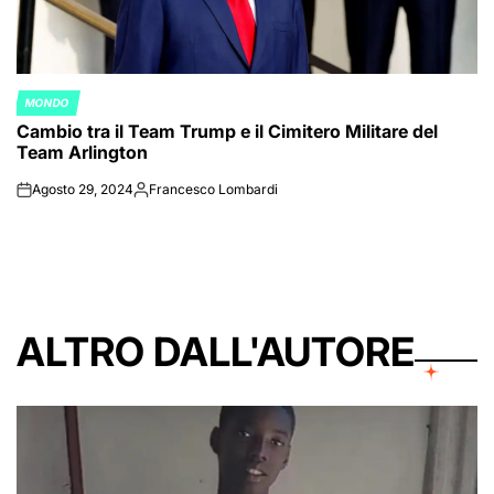
MONDO
POSTED
Cambio tra il Team Trump e il Cimitero Militare del
IN
Team Arlington
Agosto 29, 2024
Francesco Lombardi
on
Posted
by
ALTRO DALL'AUTORE