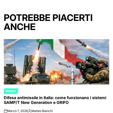
POTREBBE PIACERTI
ANCHE
MONDO
POSTED
Difesa antimissile in Italia: come funzionano i sistemi
IN
SAMP/T New Generation e GRIFO
Marzo 7, 2026
Matteo Bianchi
on
Posted