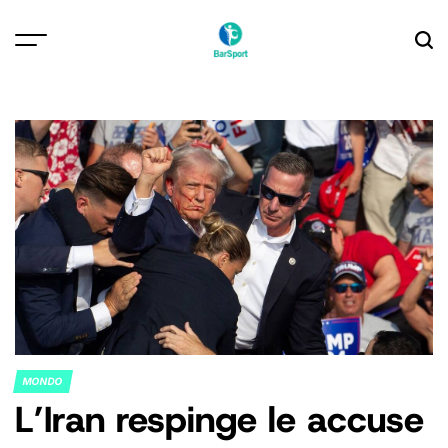
Skip
to
content
MONDO
POSTED
L’Iran respinge le accuse
IN