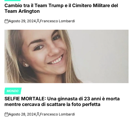
Cambio tra il Team Trump e il Cimitero Militare del
IN
Team Arlington
Agosto 29, 2024
Francesco Lombardi
on
Posted
by
MONDO
POSTED
SELFIE MORTALE: Una ginnasta di 23 anni è morta
IN
mentre cercava di scattare la foto perfetta
Agosto 28, 2024
Francesco Lombardi
on
Posted
by