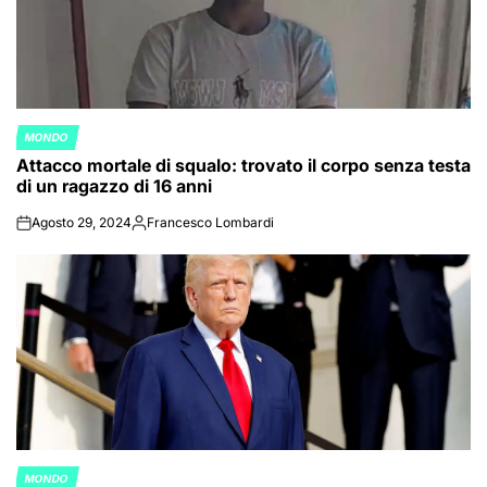
MONDO
POSTED
Attacco mortale di squalo: trovato il corpo senza testa
IN
di un ragazzo di 16 anni
Agosto 29, 2024
Francesco Lombardi
on
Posted
by
MONDO
POSTED