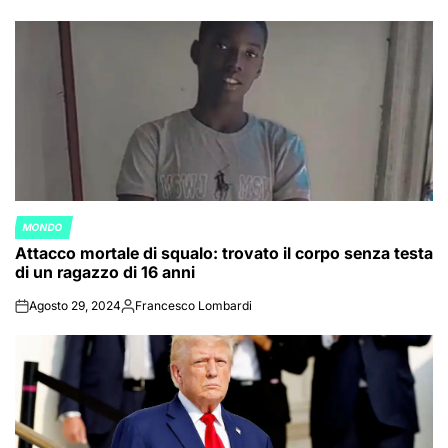
by
MONDO
POSTED
Attacco mortale di squalo: trovato il corpo senza testa
IN
di un ragazzo di 16 anni
Agosto 29, 2024
Francesco Lombardi
on
Posted
by