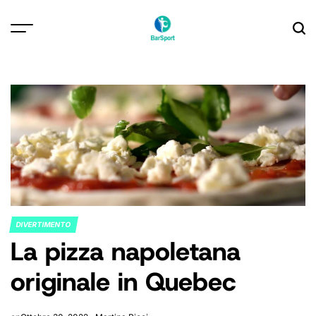
Skip
to
content
DIVERTIMENTO
POSTED
La pizza napoletana
IN
originale in Quebec