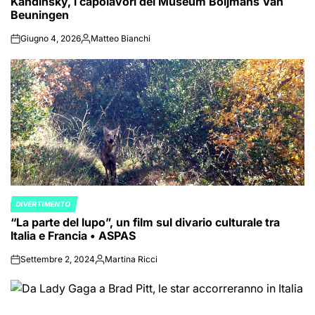
Kandinsky, i capolavori del Museum Boijmans Van
Beuningen
Giugno 4, 2026
Matteo Bianchi
on
Posted
by
DIVERTIMENTO
POSTED
“La parte del lupo”, un film sul divario culturale tra
IN
Italia e Francia • ASPAS
Settembre 2, 2024
Martina Ricci
on
Posted
by