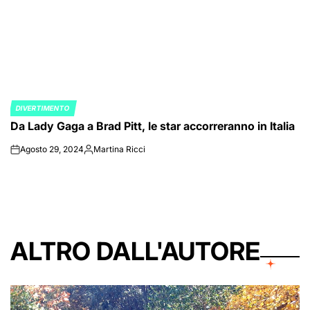
DIVERTIMENTO
POSTED
Da Lady Gaga a Brad Pitt, le star accorreranno in Italia
IN
Agosto 29, 2024
Martina Ricci
on
Posted
by
ALTRO DALL'AUTORE