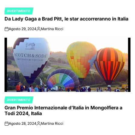
DIVERTIMENTO
POSTED
Da Lady Gaga a Brad Pitt, le star accorreranno in Italia
IN
Agosto 29, 2024
Martina Ricci
on
Posted
by
DIVERTIMENTO
POSTED
Gran Premio Internazionale d’Italia in Mongolfiera a
IN
Todi 2024, Italia
Agosto 28, 2024
Martina Ricci
on
Posted
by