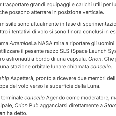
 trasportare grandi equipaggi e carichi utili per l
 che possono atterrare in posizione verticale.
l missile sono attualmente in fase di sperimentazi
ttro i tentativi di volo si sono finora conclusi in e
amma
Artemide
La NASA mira a riportare gli uomini 
tilizzare il pesante razzo SLS (Space Launch Sy
tro astronauti a bordo di una capsula.
Orion
, Che 
 una stazione orbitale lunare chiamata
cancello
.
ship
Aspetterà, pronto a ricevere due membri del
appa del volo verso la superficie della Luna.
l terminale
cancello
Agendo come moderatore, ma 
ipale,
Orion
Può agganciarsi direttamente a
Star
n ha detto.