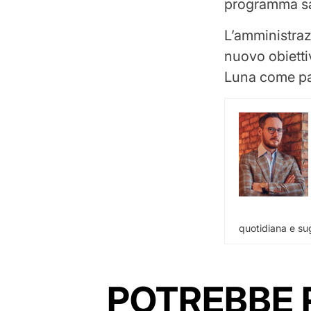
programma sar
L’amministra
nuovo obietti
Luna come pa
quotidiana e sug
POTREBBE 