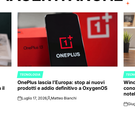
TECNOLOGIA
TECN
POSTED
POST
OnePlus lascia l’Europa: stop ai nuovi
Wind
IN
IN
il
prodotti e addio definitivo a OxygenOS
cono
note
Luglio 17, 2026
Matteo Bianchi
on
Posted
Giug
by
on