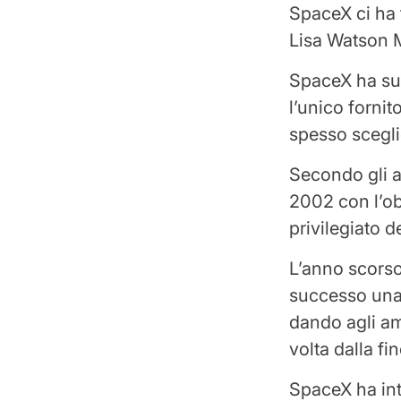
SpaceX ci ha 
Lisa Watson 
SpaceX ha sup
l’unico forni
spesso sceglie
Secondo gli an
2002 con l’ob
privilegiato d
L’anno scorso
successo una 
dando agli am
volta dalla f
SpaceX ha intr