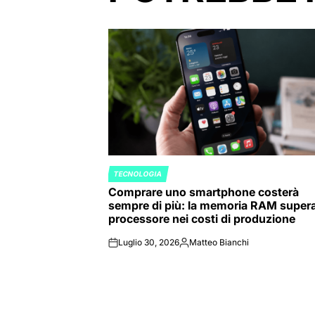
TECNOLOGIA
POSTED
Comprare uno smartphone costerà
IN
sempre di più: la memoria RAM supera 
processore nei costi di produzione
Luglio 30, 2026
Matteo Bianchi
on
Posted
by