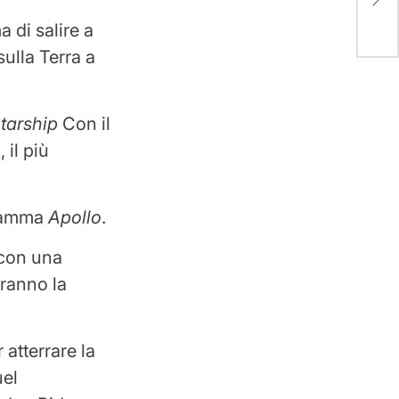
lo s
 di salire a
sulla Terra a
tarship
Con il
 il più
gramma
Apollo
.
 con una
iranno la
 atterrare la
uel