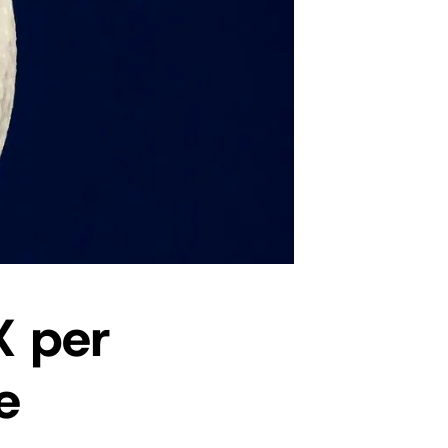
X per
e