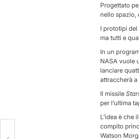
Progettato per
nello spazio,
I prototipi de
ma tutti e qua
In un progr
NASA vuole u
lanciare quat
attraccherà a
Il missile
Star
per l’ultima t
L’idea è che i
compito princ
r
Watson Morga