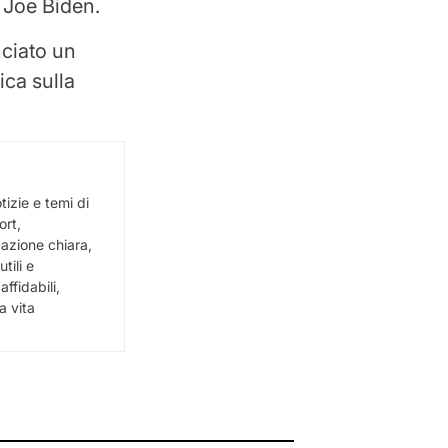
 Joe Biden.
ciato un
ica sulla
izie e temi di
ort,
cazione chiara,
tili e
ffidabili,
a vita