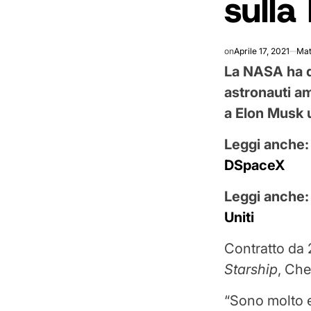
sulla
on
Aprile 17, 2021
Mat
La NASA ha d
astronauti am
a Elon Musk u
Leggi anche
DSpaceX
Leggi anche
Uniti
Contratto da 2
Starship
, Che
“Sono molto e