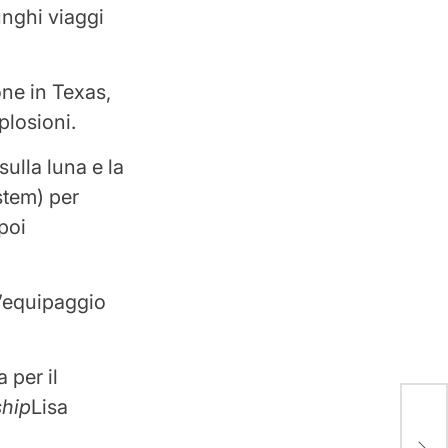
unghi viaggi
one in Texas,
splosioni.
sulla luna e la
stem) per
poi
l’equipaggio
per il
ship
Lisa
Ita