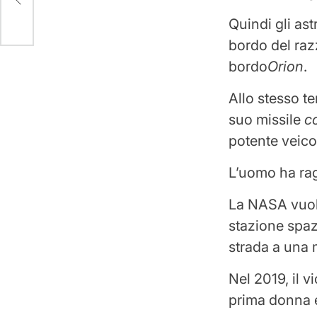
Quindi gli ast
bordo del ra
bordo
Orion
.
Allo stesso t
suo missile
c
potente veicol
L’uomo ha rag
La NASA vuole
stazione spaz
strada a una 
Nel 2019, il 
prima donna e