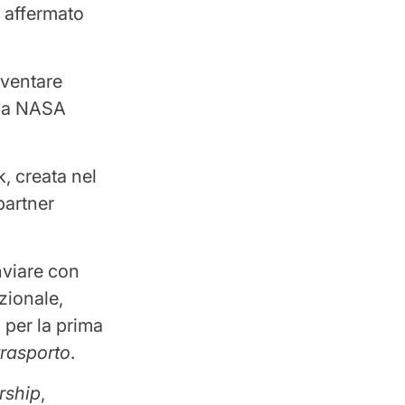
a affermato
iventare
é la NASA
k, creata nel
partner
nviare con
zionale,
 per la prima
trasporto
.
rship
,