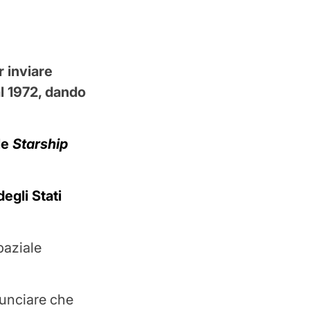
 inviare
al 1972, dando
ile
Starship
degli Stati
paziale
nunciare che