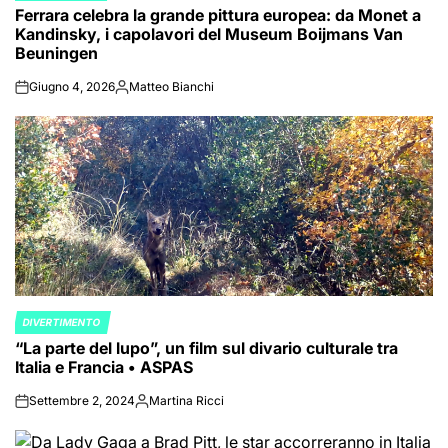
Ferrara celebra la grande pittura europea: da Monet a
IN
Kandinsky, i capolavori del Museum Boijmans Van
Beuningen
Giugno 4, 2026
Matteo Bianchi
on
Posted
by
DIVERTIMENTO
POSTED
“La parte del lupo”, un film sul divario culturale tra
IN
Italia e Francia • ASPAS
Settembre 2, 2024
Martina Ricci
on
Posted
by