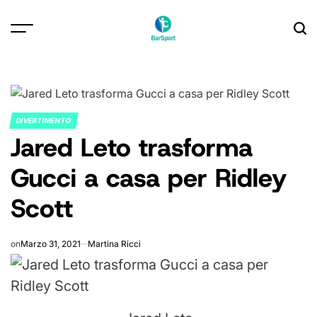
Skip
to
content
DIVERTIMENTO
POSTED
Jared Leto trasforma
IN
Gucci a casa per Ridley
Scott
on
Marzo 31, 2021
Martina Ricci