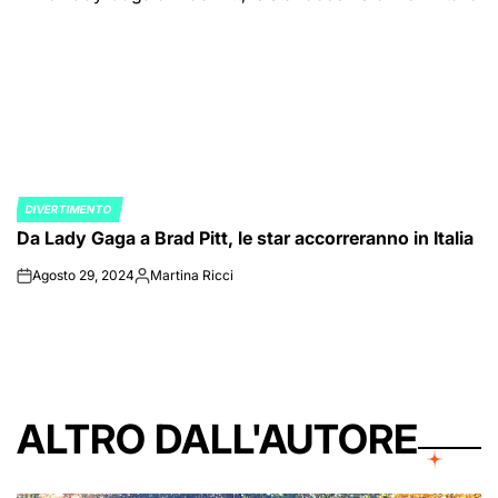
DIVERTIMENTO
POSTED
Da Lady Gaga a Brad Pitt, le star accorreranno in Italia
IN
Agosto 29, 2024
Martina Ricci
on
Posted
by
ALTRO DALL'AUTORE