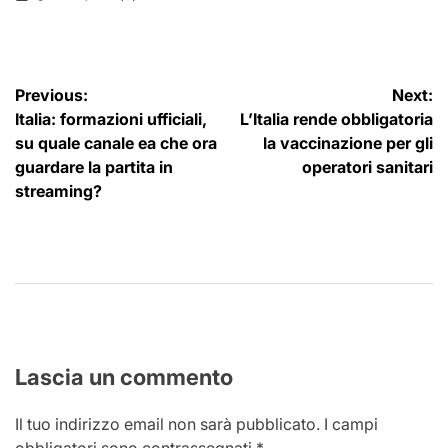
on
Posted
by
Navigazione
Previous:
Next:
Italia: formazioni ufficiali,
L’Italia rende obbligatoria
articoli
su quale canale ea che ora
la vaccinazione per gli
guardare la partita in
operatori sanitari
streaming?
Lascia un commento
Il tuo indirizzo email non sarà pubblicato.
I campi
obbligatori sono contrassegnati
*