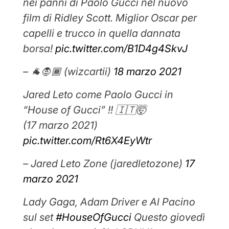
nei panni di Paolo Gucci nel nuovo
film di Ridley Scott. Miglior Oscar per
capelli e trucco in quella dannata
borsa!
pic.twitter.com/B1D4g4SkvJ
– 🐐🧛🏾 (wizcartii)
18 marzo 2021
Jared Leto come Paolo Gucci in
“House of Gucci” !! 🇮🇹🤯
(17 marzo 2021)
pic.twitter.com/Rt6X4EyWtr
– Jared Leto Zone (jaredletozone)
17
marzo 2021
Lady Gaga, Adam Driver e Al Pacino
sul set
#HouseOfGucci
Questo giovedì