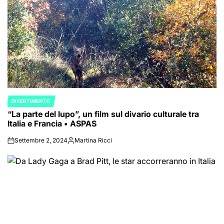
DIVERTIMENTO
POSTED
“La parte del lupo”, un film sul divario culturale tra
IN
Italia e Francia • ASPAS
Settembre 2, 2024
Martina Ricci
on
Posted
by