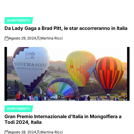
DIVERTIMENTO
POSTED
Da Lady Gaga a Brad Pitt, le star accorreranno in Italia
IN
Agosto 29, 2024
Martina Ricci
on
Posted
by
DIVERTIMENTO
POSTED
Gran Premio Internazionale d’Italia in Mongolfiera a
IN
Todi 2024, Italia
Agosto 28, 2024
Martina Ricci