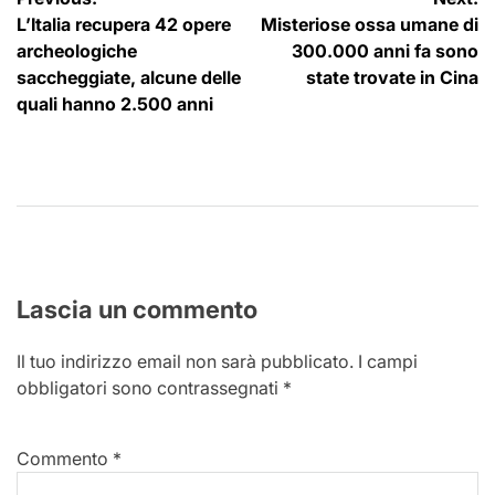
Navigazione
L’Italia recupera 42 opere
Misteriose ossa umane di
articoli
archeologiche
300.000 anni fa sono
saccheggiate, alcune delle
state trovate in Cina
quali hanno 2.500 anni
Lascia un commento
Il tuo indirizzo email non sarà pubblicato.
I campi
obbligatori sono contrassegnati
*
Commento
*