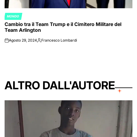
MONDO
POSTED
Cambio tra il Team Trump e il Cimitero Militare del
IN
Team Arlington
Agosto 29, 2024
Francesco Lombardi
on
Posted
by
ALTRO DALL'AUTORE