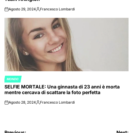
Agosto 29, 2024
Francesco Lombardi
on
Posted
by
MONDO
POSTED
SELFIE MORTALE: Una ginnasta di 23 anni è morta
IN
mentre cercava di scattare la foto perfetta
Agosto 28, 2024
Francesco Lombardi
on
Posted
by
Previous:
Next: