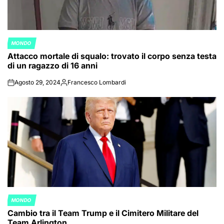
MONDO
POSTED
Attacco mortale di squalo: trovato il corpo senza testa
IN
di un ragazzo di 16 anni
Agosto 29, 2024
Francesco Lombardi
on
Posted
by
MONDO
POSTED
Cambio tra il Team Trump e il Cimitero Militare del
IN
Team Arlington