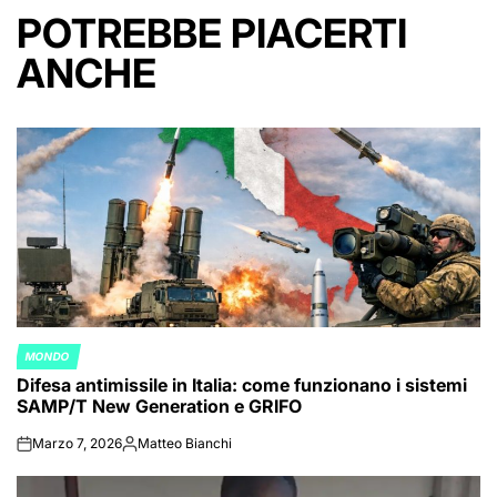
POTREBBE PIACERTI
ANCHE
MONDO
POSTED
Difesa antimissile in Italia: come funzionano i sistemi
IN
SAMP/T New Generation e GRIFO
Marzo 7, 2026
Matteo Bianchi
on
Posted
by