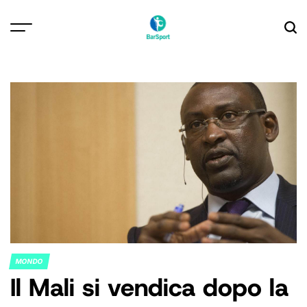
Skip
to
content
MONDO
POSTED
Il Mali si vendica dopo la
IN