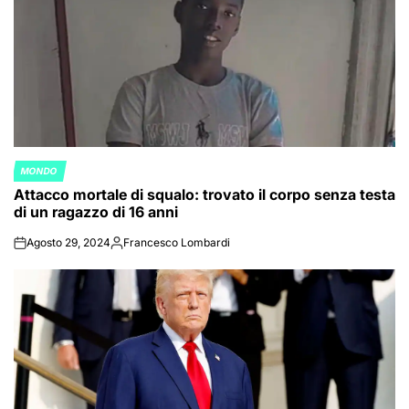
MONDO
POSTED
Attacco mortale di squalo: trovato il corpo senza testa
IN
di un ragazzo di 16 anni
Agosto 29, 2024
Francesco Lombardi
on
Posted
by