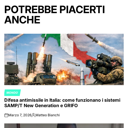
POTREBBE PIACERTI
ANCHE
MONDO
POSTED
Difesa antimissile in Italia: come funzionano i sistemi
IN
SAMP/T New Generation e GRIFO
Marzo 7, 2026
Matteo Bianchi
on
Posted
by