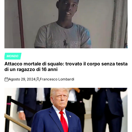
MONDO
POSTED
Attacco mortale di squalo: trovato il corpo senza testa
IN
di un ragazzo di 16 anni
Agosto 29, 2024
Francesco Lombardi
on
Posted
by