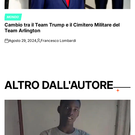
MONDO
POSTED
Cambio tra il Team Trump e il Cimitero Militare del
IN
Team Arlington
Agosto 29, 2024
Francesco Lombardi
on
Posted
by
ALTRO DALL'AUTORE