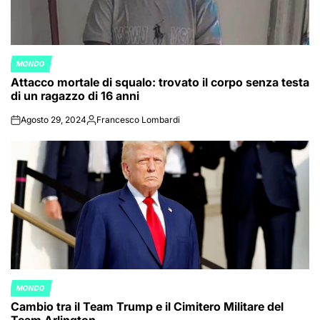
MONDO
POSTED
Attacco mortale di squalo: trovato il corpo senza testa
IN
di un ragazzo di 16 anni
Agosto 29, 2024
Francesco Lombardi
on
Posted
by
MONDO
POSTED
Cambio tra il Team Trump e il Cimitero Militare del
IN