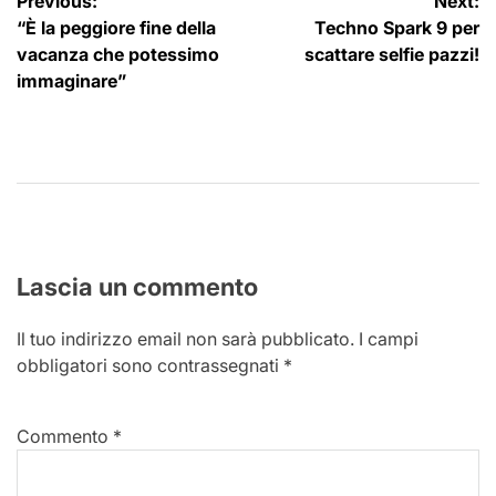
Navigazione
Previous:
Next:
“È la peggiore fine della
Techno Spark 9 per
articoli
vacanza che potessimo
scattare selfie pazzi!
immaginare”
Lascia un commento
Il tuo indirizzo email non sarà pubblicato.
I campi
obbligatori sono contrassegnati
*
Commento
*