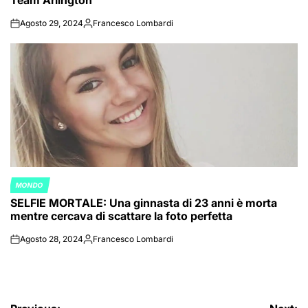
Team Arlington
Agosto 29, 2024
Francesco Lombardi
on
Posted
by
MONDO
POSTED
SELFIE MORTALE: Una ginnasta di 23 anni è morta
IN
mentre cercava di scattare la foto perfetta
Agosto 28, 2024
Francesco Lombardi
on
Posted
by