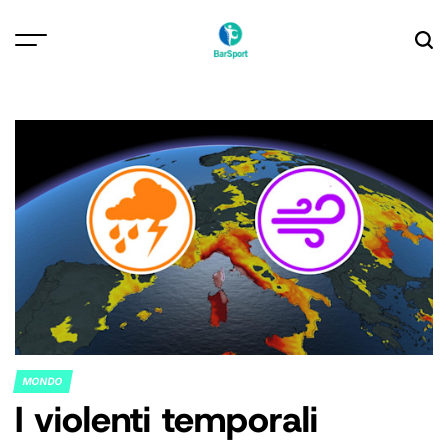
Skip
to
content
MONDO
POSTED
I violenti temporali
IN