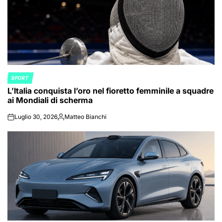
SPORT
POSTED
L’Italia conquista l’oro nel fioretto femminile a squadre
IN
ai Mondiali di scherma
Luglio 30, 2026
Matteo Bianchi
on
Posted
by