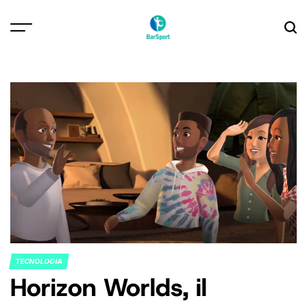
Skip
to
content
TECNOLOGIA
POSTED
Horizon Worlds, il
IN