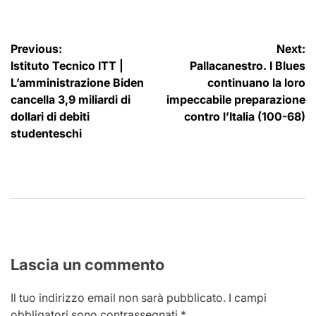
Navigazione
Previous:
Next:
Istituto Tecnico ITT |
Pallacanestro. I Blues
articoli
L’amministrazione Biden
continuano la loro
cancella 3,9 miliardi di
impeccabile preparazione
dollari di debiti
contro l’Italia (100-68)
studenteschi
Lascia un commento
Il tuo indirizzo email non sarà pubblicato.
I campi
obbligatori sono contrassegnati
*