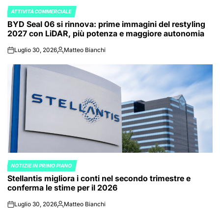
ATTIVITÀ COMMERCIALE
POSTED
BYD Seal 06 si rinnova: prime immagini del restyling
IN
2027 con LiDAR, più potenza e maggiore autonomia
Luglio 30, 2026
Matteo Bianchi
on
Posted
by
NOTIZIE IN PRIMO PIANO
POSTED
Stellantis migliora i conti nel secondo trimestre e
IN
conferma le stime per il 2026
Luglio 30, 2026
Matteo Bianchi
on
Posted
by