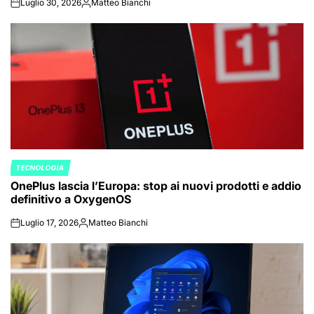
Luglio 30, 2026
Matteo Bianchi
on
Posted
by
TECNOLOGIA
POSTED
OnePlus lascia l’Europa: stop ai nuovi prodotti e addio
IN
definitivo a OxygenOS
Luglio 17, 2026
Matteo Bianchi
on
Posted
by