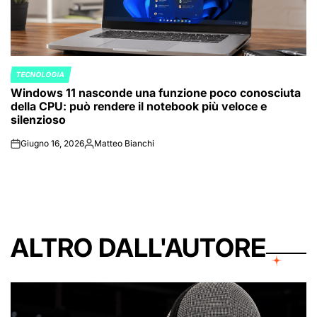
TECNOLOGIA
POSTED
Windows 11 nasconde una funzione poco conosciuta
IN
della CPU: può rendere il notebook più veloce e
silenzioso
Giugno 16, 2026
Matteo Bianchi
on
Posted
by
ALTRO DALL'AUTORE