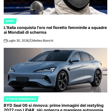
SPORT
POSTED
L’Italia conquista l’oro nel fioretto femminile a squadre
IN
ai Mondiali di scherma
Luglio 30, 2026
Matteo Bianchi
on
Posted
by
ATTIVITÀ COMMERCIALE
POSTED
BYD Seal 06 si rinnova: prime immagini del restyling
IN
2027 con LiDAR, più potenza e maggiore autonomia