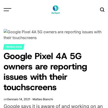
Skip
to
content
TECNOLOGIA
POSTED
Google Pixel 4A 5G
IN
owners are reporting
issues with their
touchscreens
on
Gennaio 14, 2021
Matteo Bianchi
Google says it is aware of and working on an