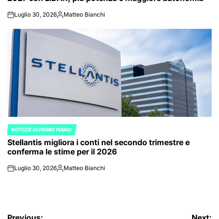
Luglio 30, 2026
Matteo Bianchi
on
Posted
by
NOTIZIE IN PRIMO PIANO
POSTED
Stellantis migliora i conti nel secondo trimestre e
IN
conferma le stime per il 2026
Luglio 30, 2026
Matteo Bianchi
on
Posted
by
Previous:
Next: