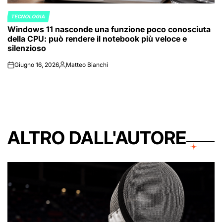
TECNOLOGIA
POSTED
Windows 11 nasconde una funzione poco conosciuta
IN
della CPU: può rendere il notebook più veloce e
silenzioso
Giugno 16, 2026
Matteo Bianchi
on
Posted
by
ALTRO DALL'AUTORE