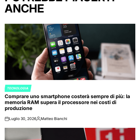
ANCHE
TECNOLOGIA
POSTED
Comprare uno smartphone costerà sempre di più: la
IN
memoria RAM supera il processore nei costi di
produzione
Luglio 30, 2026
Matteo Bianchi
on
Posted
by