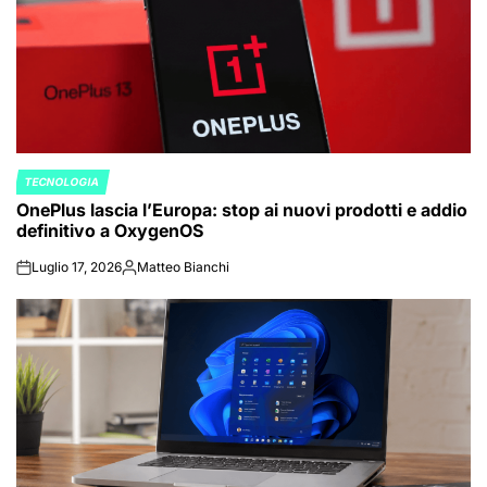
TECNOLOGIA
POSTED
OnePlus lascia l’Europa: stop ai nuovi prodotti e addio
IN
definitivo a OxygenOS
Luglio 17, 2026
Matteo Bianchi
on
Posted
by