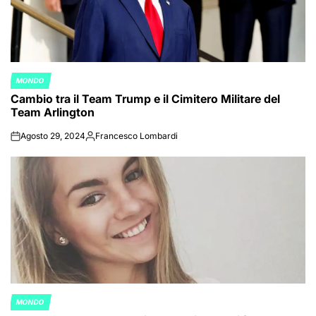
MONDO
POSTED
Cambio tra il Team Trump e il Cimitero Militare del
IN
Team Arlington
Agosto 29, 2024
Francesco Lombardi
on
Posted
by
MONDO
POSTED