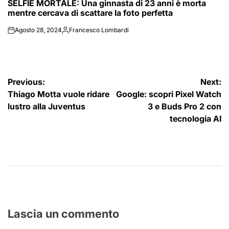
SELFIE MORTALE: Una ginnasta di 23 anni è morta
IN
mentre cercava di scattare la foto perfetta
Agosto 28, 2024
Francesco Lombardi
on
Posted
by
Navigazione
Previous:
Next:
Thiago Motta vuole ridare
Google: scopri Pixel Watch
articoli
lustro alla Juventus
3 e Buds Pro 2 con
tecnologia AI
Lascia un commento