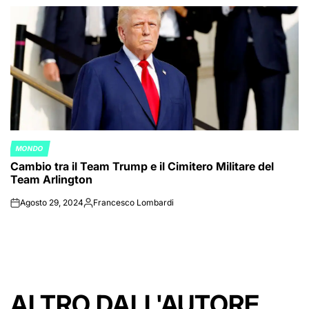
by
MONDO
POSTED
Cambio tra il Team Trump e il Cimitero Militare del
IN
Team Arlington
Agosto 29, 2024
Francesco Lombardi
on
Posted
by
ALTRO DALL'AUTORE