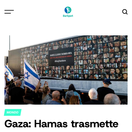
Skip
to
content
MONDO
POSTED
Gaza: Hamas trasmette
IN