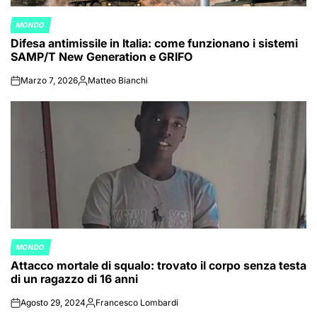
MONDO
POSTED
Difesa antimissile in Italia: come funzionano i sistemi
IN
SAMP/T New Generation e GRIFO
Marzo 7, 2026
Matteo Bianchi
on
Posted
by
MONDO
POSTED
Attacco mortale di squalo: trovato il corpo senza testa
IN
di un ragazzo di 16 anni
Agosto 29, 2024
Francesco Lombardi
on
Posted