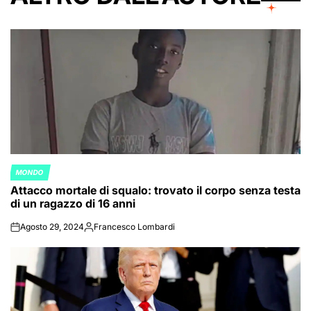
MONDO
POSTED
Attacco mortale di squalo: trovato il corpo senza testa
IN
di un ragazzo di 16 anni
Agosto 29, 2024
Francesco Lombardi
on
Posted
by