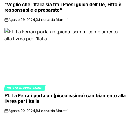
“Voglio che l’Italia sia tra i Paesi guida dell’Ue, Fitto è
IN
responsabile e preparato”
Agosto 29, 2024
Leonardo Moretti
on
Posted
by
NOTIZIE IN PRIMO PIANO
POSTED
F1. La Ferrari porta un (piccolissimo) cambiamento alla
IN
livrea per l’Italia
Agosto 29, 2024
Leonardo Moretti
on
Posted
by