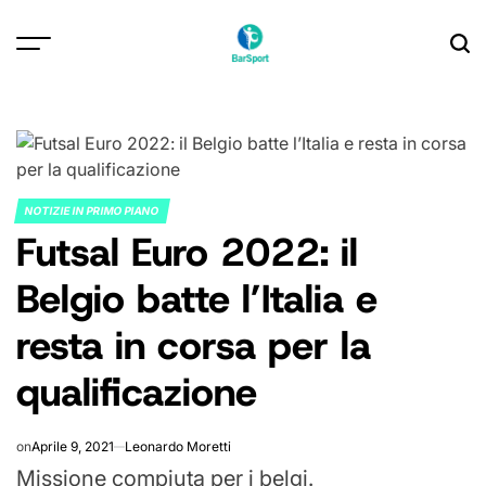
Skip
to
content
NOTIZIE IN PRIMO PIANO
POSTED
Futsal Euro 2022: il
IN
Belgio batte l’Italia e
resta in corsa per la
qualificazione
on
Aprile 9, 2021
Leonardo Moretti
Missione compiuta per i belgi.