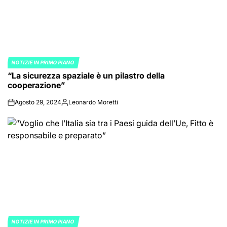
NOTIZIE IN PRIMO PIANO
POSTED
“La sicurezza spaziale è un pilastro della
IN
cooperazione”
Agosto 29, 2024
Leonardo Moretti
on
Posted
by
NOTIZIE IN PRIMO PIANO
POSTED