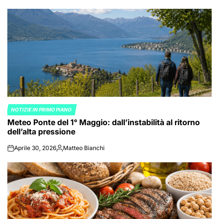
by
NOTIZIE IN PRIMO PIANO
POSTED
Meteo Ponte del 1° Maggio: dall’instabilità al ritorno
IN
dell’alta pressione
Aprile 30, 2026
Matteo Bianchi
on
Posted
by