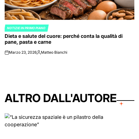
NOTIZIE IN PRIMO PIANO
POSTED
Dieta e salute del cuore: perché conta la qualità di
IN
pane, pasta e carne
Marzo 23, 2026
Matteo Bianchi
on
Posted
by
ALTRO DALL'AUTORE