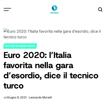
Skip
to
content
NOTIZIE IN PRIMO PIANO
POSTED
Euro 2020: l’Italia
IN
favorita nella gara
d’esordio, dice il tecnico
turco
on
Giugno 9, 2021
Leonardo Moretti