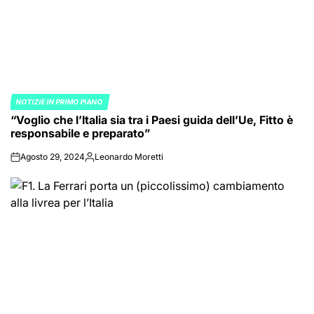
NOTIZIE IN PRIMO PIANO
POSTED
“Voglio che l’Italia sia tra i Paesi guida dell’Ue, Fitto è
IN
responsabile e preparato”
Agosto 29, 2024
Leonardo Moretti
on
Posted
by