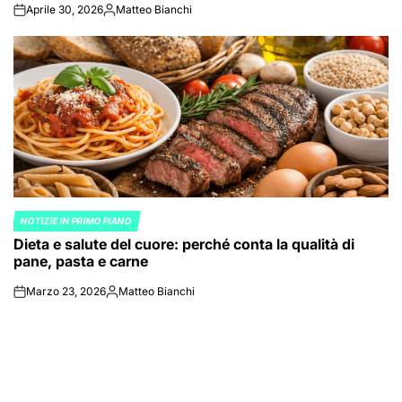
Aprile 30, 2026
Matteo Bianchi
on
Posted
by
NOTIZIE IN PRIMO PIANO
POSTED
Dieta e salute del cuore: perché conta la qualità di
IN
pane, pasta e carne
Marzo 23, 2026
Matteo Bianchi
on
Posted
by