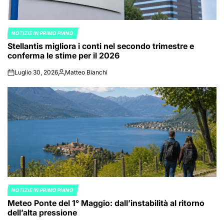
NOTIZIE IN PRIMO PIANO
POSTED
Stellantis migliora i conti nel secondo trimestre e
IN
conferma le stime per il 2026
Luglio 30, 2026
Matteo Bianchi
on
Posted
by
NOTIZIE IN PRIMO PIANO
POSTED
Meteo Ponte del 1° Maggio: dall’instabilità al ritorno
IN
dell’alta pressione