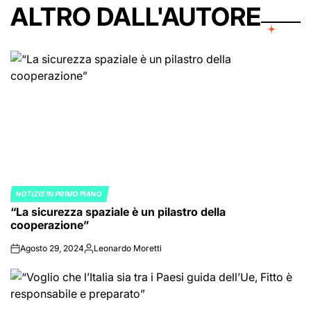
ALTRO DALL'AUTORE
NOTIZIE IN PRIMO PIANO
POSTED
“La sicurezza spaziale è un pilastro della
IN
cooperazione”
Agosto 29, 2024
Leonardo Moretti
on
Posted
by