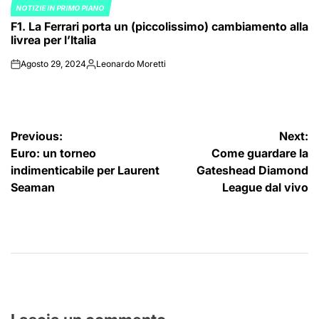
NOTIZIE IN PRIMO PIANO
POSTED
F1. La Ferrari porta un (piccolissimo) cambiamento alla
IN
livrea per l’Italia
Agosto 29, 2024
Leonardo Moretti
on
Posted
by
Navigazione
Previous:
Next:
Euro: un torneo
Come guardare la
articoli
indimenticabile per Laurent
Gateshead Diamond
Seaman
League dal vivo