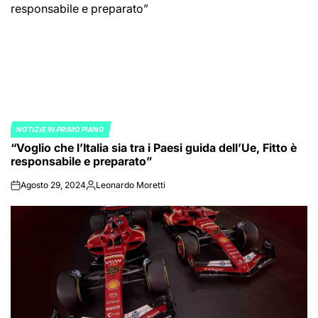
NOTIZIE IN PRIMO PIANO
POSTED
“Voglio che l’Italia sia tra i Paesi guida dell’Ue, Fitto è
IN
responsabile e preparato”
Agosto 29, 2024
Leonardo Moretti
on
Posted
by