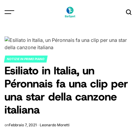
Skip
to
content
NOTIZIE IN PRIMO PIANO
POSTED
Esiliato in Italia, un
IN
Péronnais fa una clip per
una star della canzone
italiana
on
Febbraio 7, 2021
Leonardo Moretti