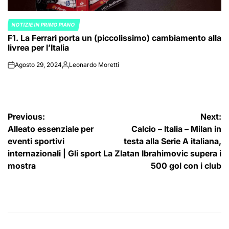
NOTIZIE IN PRIMO PIANO
POSTED
F1. La Ferrari porta un (piccolissimo) cambiamento alla
IN
livrea per l’Italia
Agosto 29, 2024
Leonardo Moretti
on
Posted
by
Navigazione
Previous:
Next:
Alleato essenziale per
Calcio – Italia – Milan in
articoli
eventi sportivi
testa alla Serie A italiana,
internazionali | Gli sport La
Zlatan Ibrahimovic supera i
mostra
500 gol con i club