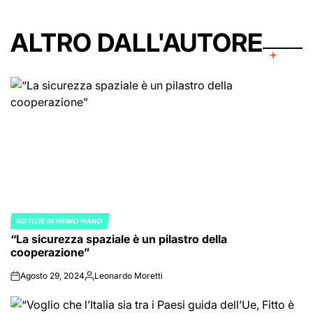
ALTRO DALL'AUTORE
NOTIZIE IN PRIMO PIANO
POSTED
“La sicurezza spaziale è un pilastro della
IN
cooperazione”
Agosto 29, 2024
Leonardo Moretti
on
Posted
by