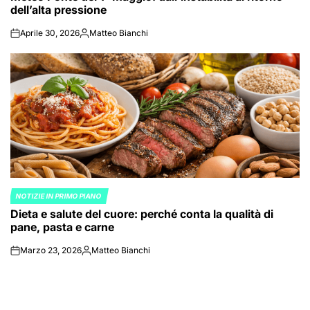
dell’alta pressione
Aprile 30, 2026
Matteo Bianchi
on
Posted
by
NOTIZIE IN PRIMO PIANO
POSTED
Dieta e salute del cuore: perché conta la qualità di
IN
pane, pasta e carne
Marzo 23, 2026
Matteo Bianchi
on
Posted
by