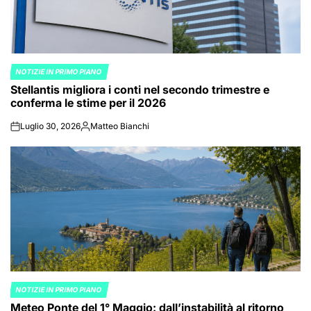
NOTIZIE IN PRIMO PIANO
POSTED
Stellantis migliora i conti nel secondo trimestre e
IN
conferma le stime per il 2026
Luglio 30, 2026
Matteo Bianchi
on
Posted
by
NOTIZIE IN PRIMO PIANO
POSTED
Meteo Ponte del 1° Maggio: dall’instabilità al ritorno
IN