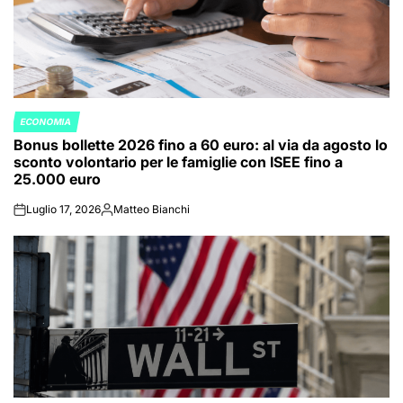
ECONOMIA
POSTED
Bonus bollette 2026 fino a 60 euro: al via da agosto lo
IN
sconto volontario per le famiglie con ISEE fino a
25.000 euro
Luglio 17, 2026
Matteo Bianchi
on
Posted
by