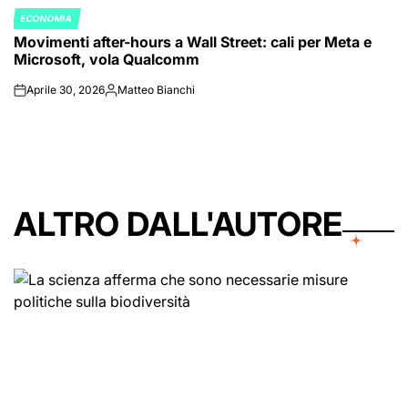
ECONOMIA
POSTED
Movimenti after-hours a Wall Street: cali per Meta e
IN
Microsoft, vola Qualcomm
Aprile 30, 2026
Matteo Bianchi
on
Posted
by
ALTRO DALL'AUTORE