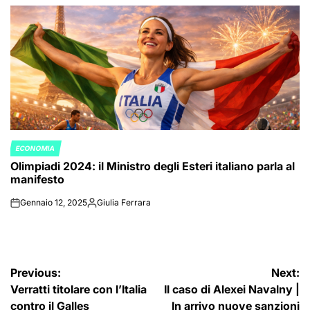
by
ECONOMIA
POSTED
Olimpiadi 2024: il Ministro degli Esteri italiano parla al
IN
manifesto
Gennaio 12, 2025
Giulia Ferrara
on
Posted
by
Navigazione
Previous:
Next:
Verratti titolare con l’Italia
Il caso di Alexei Navalny |
articoli
contro il Galles
In arrivo nuove sanzioni