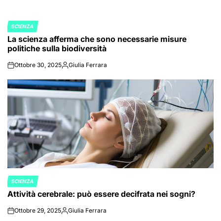
SCIENZA
POSTED
La scienza afferma che sono necessarie misure
IN
politiche sulla biodiversità
Ottobre 30, 2025
Giulia Ferrara
on
Posted
by
SCIENZA
POSTED
Attività cerebrale: può essere decifrata nei sogni?
IN
Ottobre 29, 2025
Giulia Ferrara
on
Posted