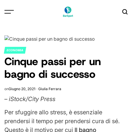
Skip
to
content
ECONOMIA
POSTED
Cinque passi per un
IN
bagno di successo
on
Giugno 20, 2021
Giulia Ferrara
–
iStock/City Press
Per sfuggire allo stress, è essenziale
prendersi il tempo per prendersi cura di sé.
Questo è il motivo per cui
Il bagno