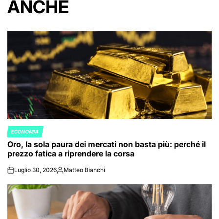
ANCHE
ECONOMIA
POSTED
Oro, la sola paura dei mercati non basta più: perché il
IN
prezzo fatica a riprendere la corsa
Luglio 30, 2026
Matteo Bianchi
on
Posted
by