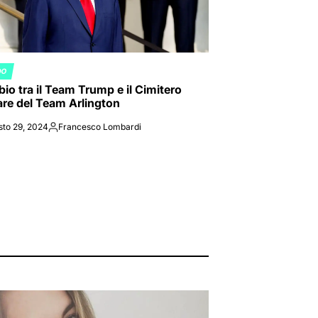
DO
ED
io tra il Team Trump e il Cimitero
tare del Team Arlington
sto 29, 2024
Francesco Lombardi
Posted
by