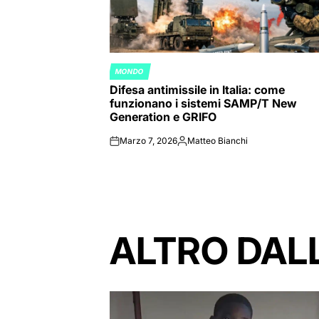
MONDO
POSTED
Difesa antimissile in Italia: come
IN
funzionano i sistemi SAMP/T New
Generation e GRIFO
Marzo 7, 2026
Matteo Bianchi
on
Posted
by
ALTRO DAL