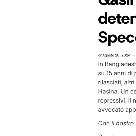
deten
Spec
on
Agosto 20, 2024
F
In Bangladesh,
su 15 anni di 
rilasciati, alt
Hasina. Un ce
repressivi. Il
avvocato appe
Con il nostro