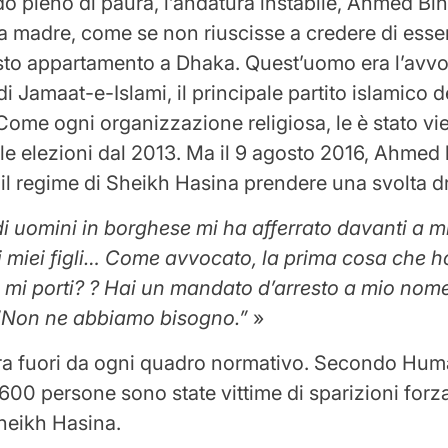
o pieno di paura, l’andatura instabile, Ahmed Bi
a madre, come se non riuscisse a credere di esser
esto appartamento a Dhaka. Quest’uomo era l’avvoc
di Jamaat-e-Islami, il principale partito islamico d
ome ogni organizzazione religiosa, le è stato vie
lle elezioni dal 2013. Ma il 9 agosto 2016, Ahmed h
il regime di Sheikh Hasina prendere una svolta 
i uomini in borghese mi ha afferrato davanti a m
 i miei figli… Come avvocato, la prima cosa che h
 mi porti?
? Hai un mandato d’arresto a mio nom
“Non ne abbiamo bisogno.”
»
a fuori da ogni quadro normativo. Secondo Hum
600 persone sono state vittime di sparizioni forza
heikh Hasina.