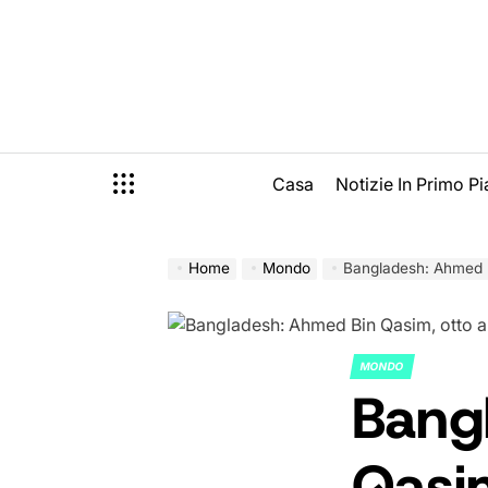
Skip
to
content
Casa
Notizie In Primo P
Home
Mondo
Bangladesh: Ahmed Bin 
MONDO
POSTED
Bang
IN
Qasim