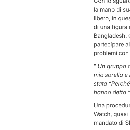
Con lo sguard
la mano di su
libero, in qu
di una figura 
Bangladesh. C
partecipare a
problemi con 
”
Un gruppo d
mia sorella e
stata
“Perché
hanno detto
Una procedur
Watch, quasi 
mandato di S