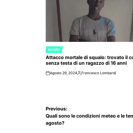
MONDO
POSTED
Attacco mortale di squalo: trovato il 
IN
senza testa di un ragazzo di 16 anni
Agosto 29, 2024
Francesco Lombardi
on
Posted
by
Navigazione
Previous:
Quali sono le condizioni meteo e le t
articoli
agosto?