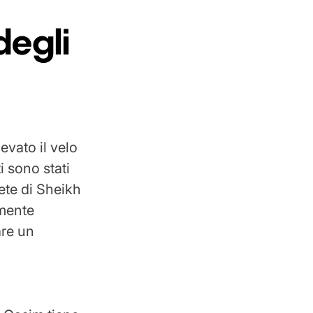
degli
evato il velo
i sono stati
grete di Sheikh
rmente
are un