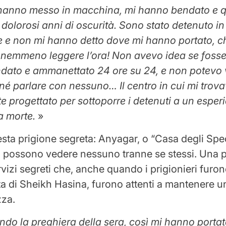
anno messo in macchina, mi hanno bendato e qu
to dolorosi anni di oscurità. Sono stato detenuto i
e e non mi hanno detto dove mi hanno portato, c
 nemmeno leggere l’ora! Non avevo idea se fosse
endato e ammanettato 24 ore su 24, e non potevo
né parlare con nessuno… Il centro in cui mi trova
 progettato per sottoporre i detenuti a un esper
a morte.
»
esta prigione segreta: Anyagar, o “Casa degli Spe
n possono vedere nessuno tranne se stessi. Una 
rvizi segreti che, anche quando i prigionieri furono
a di Sheikh Hasina, furono attenti a mantenere u
zza.
ndo la preghiera della sera, così mi hanno portat