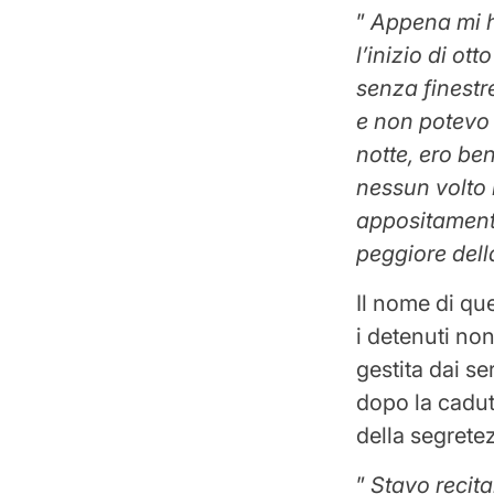
”
Appena mi h
l’inizio di ot
senza finestr
e non potevo
notte, ero b
nessun volto 
appositamente
peggiore dell
Il nome di qu
i detenuti no
gestita dai se
dopo la cadut
della segrete
”
Stavo recita