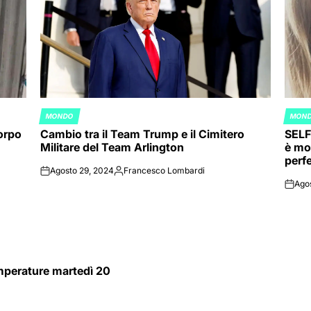
MONDO
MON
POSTED
POST
corpo
Cambio tra il Team Trump e il Cimitero
SELF
IN
IN
Militare del Team Arlington
è mo
perf
Agosto 29, 2024
Francesco Lombardi
on
Posted
Ago
by
on
emperature martedì 20