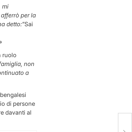
, mi
afferrò per la
ha detto:”
Sai
»
n ruolo
famiglia, non
ontinuato a
i bengalesi
io di persone
e davanti al