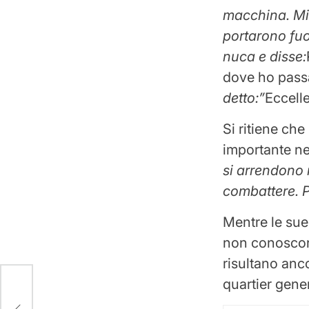
macchina. Mi 
portarono fuo
nuca e disse:
dove ho passa
detto:”
Eccelle
Si ritiene che
importante nel
si arrendono 
combattere. P
Mentre le sue 
non conoscono
risultano anc
quartier gener
le