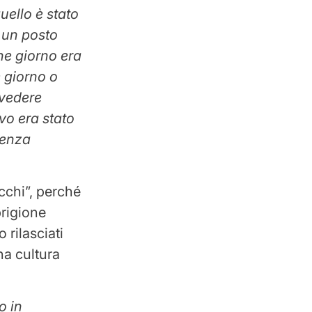
ello è stato
n un posto
he giorno era
 giorno o
 vedere
vo era stato
ienza
cchi”, perché
prigione
 rilasciati
na cultura
o in