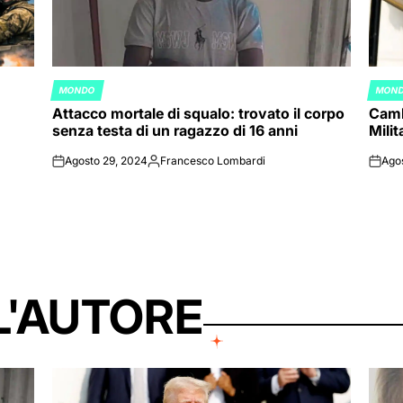
MONDO
MON
POSTED
POST
Attacco mortale di squalo: trovato il corpo
Camb
IN
IN
senza testa di un ragazzo di 16 anni
Mili
Agosto 29, 2024
Francesco Lombardi
Ago
on
Posted
on
by
L'AUTORE