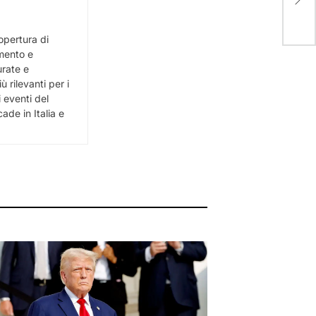
opertura di
imento e
urate e
 rilevanti per i
i eventi del
de in Italia e