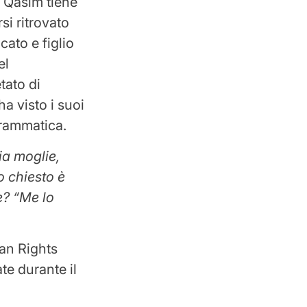
n Qasim tiene
si ritrovato
ato e figlio
el
tato di
a visto i suoi
drammatica.
ia moglie,
o chiesto è
e?
“Me lo
an Rights
te durante il