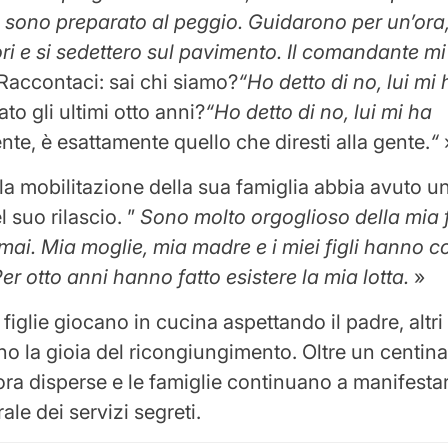
sono preparato al peggio. Guidarono per un’ora
ri e si sedettero sul pavimento. Il comandante mi 
Raccontaci: sai chi siamo?
“Ho detto di no, lui mi 
to gli ultimi otto anni?
“Ho detto di no, lui mi ha
nte, è esattamente quello che diresti alla gente.
“
 la mobilitazione della sua famiglia abbia avuto u
 suo rilascio. ”
Sono molto orgoglioso della mia 
mai. Mia moglie, mia madre e i miei figli hanno c
er otto anni hanno fatto esistere la mia lotta.
»
figlie giocano in cucina aspettando il padre, altr
 la gioia del ricongiungimento. Oltre un centina
ora disperse e le famiglie continuano a manifestar
ale dei servizi segreti.