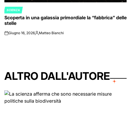
SCIENZA
POSTED
Scoperta in una galassia primordiale la “fabbrica” delle
IN
stelle
Giugno 16, 2026
Matteo Bianchi
on
Posted
by
ALTRO DALL'AUTORE