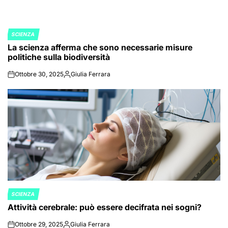
SCIENZA
POSTED
La scienza afferma che sono necessarie misure
IN
politiche sulla biodiversità
Ottobre 30, 2025
Giulia Ferrara
on
Posted
by
SCIENZA
POSTED
Attività cerebrale: può essere decifrata nei sogni?
IN
Ottobre 29, 2025
Giulia Ferrara