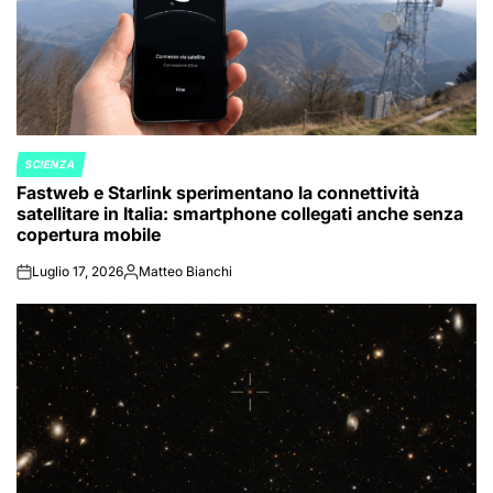
SCIENZA
POSTED
Fastweb e Starlink sperimentano la connettività
IN
satellitare in Italia: smartphone collegati anche senza
copertura mobile
Luglio 17, 2026
Matteo Bianchi
on
Posted
by