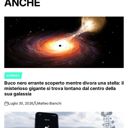
ANCHE
SCIENZA
POSTED
Buco nero errante scoperto mentre divora una stella: il
IN
misterioso gigante si trova lontano dal centro della
sua galassia
Luglio 30, 2026
Matteo Bianchi
on
Posted
by