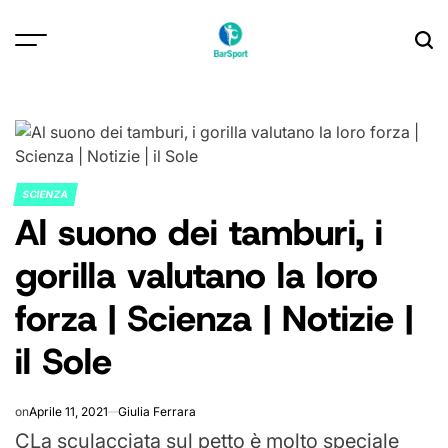
Skip
to
content
SCIENZA
POSTED
Al suono dei tamburi, i
IN
gorilla valutano la loro
forza | Scienza | Notizie |
il Sole
on
Aprile 11, 2021
Giulia Ferrara
C
La sculacciata sul petto è molto speciale