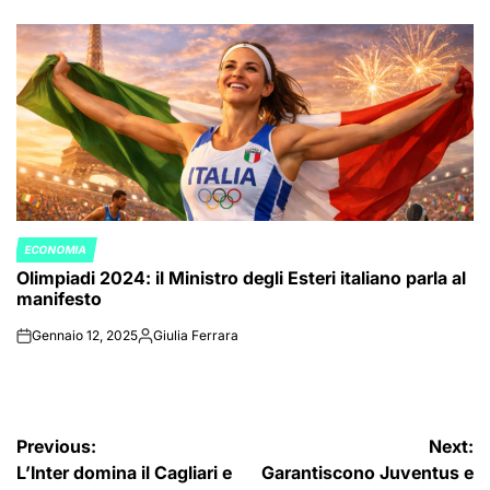
on
Posted
by
ECONOMIA
POSTED
Olimpiadi 2024: il Ministro degli Esteri italiano parla al
IN
manifesto
Gennaio 12, 2025
Giulia Ferrara
on
Posted
by
Navigazione
Previous:
Next:
L’Inter domina il Cagliari e
Garantiscono Juventus e