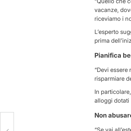
“Quello che c
vacanze, dov
riceviamo i n
L’esperto sug
prima dell’ini
Pianifica b
“Devi essere 
risparmiare de
In particolare,
alloggi dotati
Non abusare
“Se vai all’es