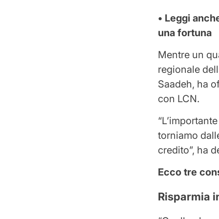
• Leggi anch
una fortuna
Mentre un qua
regionale del
Saadeh, ha of
con LCN.
“L’importante
torniamo dalle
credito”, ha d
Ecco tre cons
Risparmia i