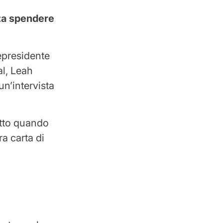
nza spendere
cepresidente
al, Leah
un’intervista
tutto quando
ra carta di