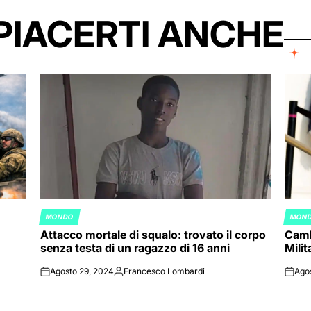
PIACERTI ANCHE
MONDO
MON
POSTED
POST
Attacco mortale di squalo: trovato il corpo
Camb
IN
IN
senza testa di un ragazzo di 16 anni
Mili
Agosto 29, 2024
Francesco Lombardi
Ago
on
Posted
on
by