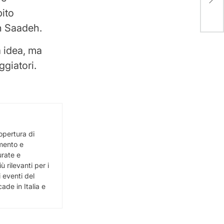
gua
bito
ah Saadeh.
 idea, ma
ggiatori.
opertura di
imento e
urate e
 rilevanti per i
i eventi del
de in Italia e