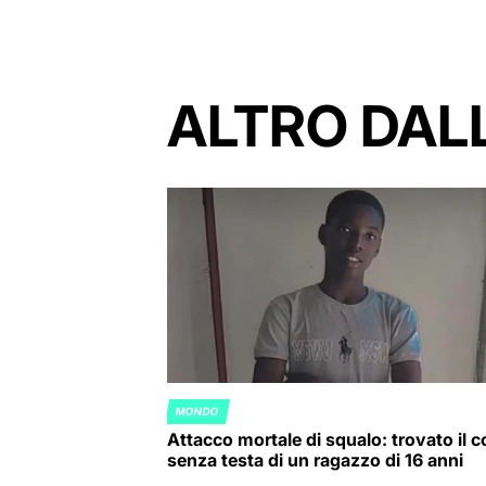
ALTRO DAL
MONDO
POSTED
Attacco mortale di squalo: trovato il 
IN
senza testa di un ragazzo di 16 anni