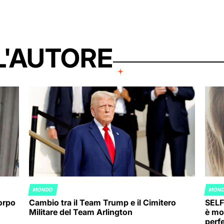
L'AUTORE
MONDO
MON
POSTED
POST
corpo
Cambio tra il Team Trump e il Cimitero
SELF
IN
IN
Militare del Team Arlington
è mo
perf