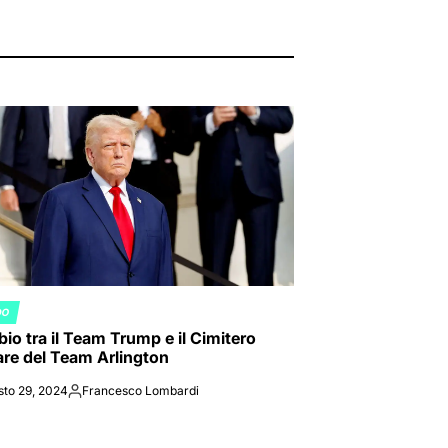
DO
ED
io tra il Team Trump e il Cimitero
tare del Team Arlington
sto 29, 2024
Francesco Lombardi
Posted
by