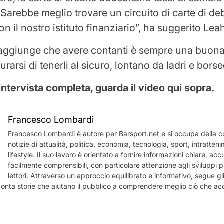
Sarebbe meglio trovare un circuito di carte di de
n il nostro istituto finanziario”, ha suggerito Le
 aggiunge che avere contanti è sempre una buona
rarsi di tenerli al sicuro, lontano da ladri e borse
intervista completa, guarda il video qui sopra.
Francesco Lombardi
Francesco Lombardi è autore per Barsport.net e si occupa della c
notizie di attualità, politica, economia, tecnologia, sport, intratten
lifestyle. Il suo lavoro è orientato a fornire informazioni chiare, acc
facilmente comprensibili, con particolare attenzione agli sviluppi più
lettori. Attraverso un approccio equilibrato e informativo, segue gl
nta storie che aiutano il pubblico a comprendere meglio ciò che acca