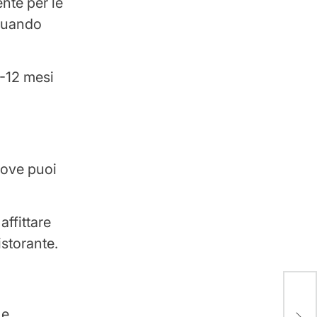
nte per le
 quando
6-12 mesi
dove puoi
affittare
istorante.
Obbl
 e