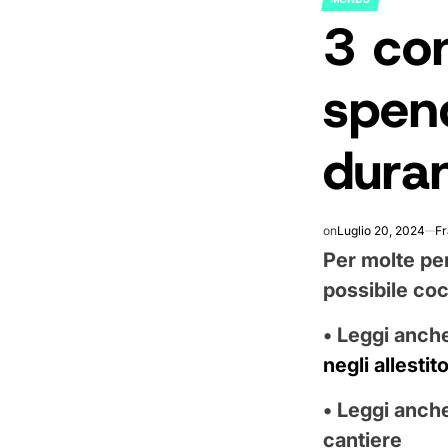
POSTED
3 con
IN
spen
dura
on
Luglio 20, 2024
F
Per molte pe
possibile coc
• Leggi anch
negli allestito
• Leggi anch
cantiere