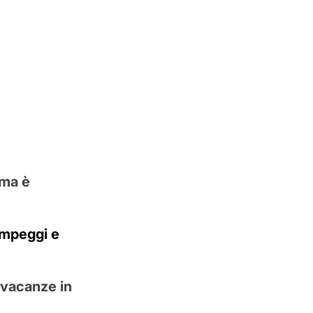
 ma è
ampeggi e
e vacanze in