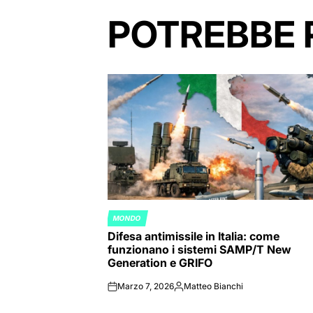
POTREBBE 
MONDO
POSTED
Difesa antimissile in Italia: come
IN
funzionano i sistemi SAMP/T New
Generation e GRIFO
Marzo 7, 2026
Matteo Bianchi
on
Posted
by