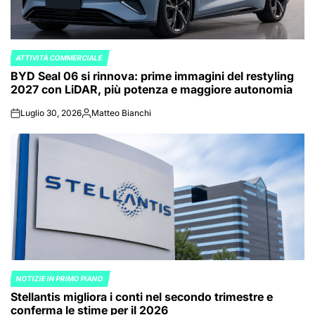
ATTIVITÀ COMMERCIALE
POSTED
BYD Seal 06 si rinnova: prime immagini del restyling
IN
2027 con LiDAR, più potenza e maggiore autonomia
Luglio 30, 2026
Matteo Bianchi
on
Posted
by
NOTIZIE IN PRIMO PIANO
POSTED
Stellantis migliora i conti nel secondo trimestre e
IN
conferma le stime per il 2026