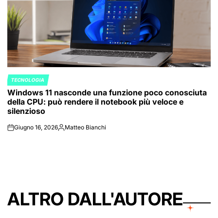
TECNOLOGIA
POSTED
Windows 11 nasconde una funzione poco conosciuta
IN
della CPU: può rendere il notebook più veloce e
silenzioso
Giugno 16, 2026
Matteo Bianchi
on
Posted
by
ALTRO DALL'AUTORE