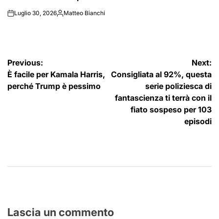
Luglio 30, 2026
Matteo Bianchi
on
Posted
by
Navigazione
Previous:
Next:
È facile per Kamala Harris,
Consigliata al 92%, questa
articoli
perché Trump è pessimo
serie poliziesca di
fantascienza ti terrà con il
fiato sospeso per 103
episodi
Lascia un commento