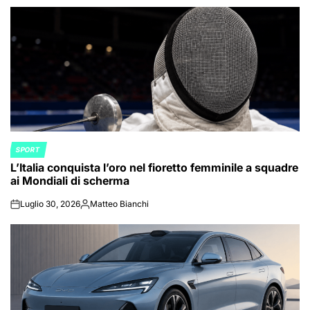
SPORT
POSTED
L’Italia conquista l’oro nel fioretto femminile a squadre
IN
ai Mondiali di scherma
Luglio 30, 2026
Matteo Bianchi
on
Posted
by