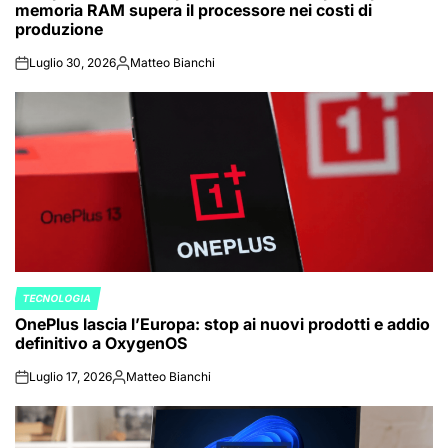
memoria RAM supera il processore nei costi di
produzione
Luglio 30, 2026
Matteo Bianchi
on
Posted
by
TECNOLOGIA
POSTED
OnePlus lascia l’Europa: stop ai nuovi prodotti e addio
IN
definitivo a OxygenOS
Luglio 17, 2026
Matteo Bianchi
on
Posted
by