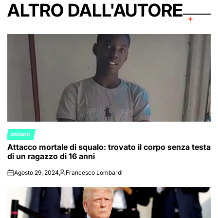
ALTRO DALL'AUTORE
MONDO
POSTED
Attacco mortale di squalo: trovato il corpo senza testa
IN
di un ragazzo di 16 anni
Agosto 29, 2024
Francesco Lombardi
on
Posted
by