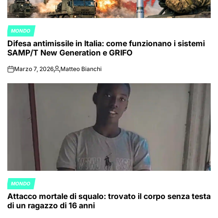
MONDO
POSTED
Difesa antimissile in Italia: come funzionano i sistemi
IN
SAMP/T New Generation e GRIFO
Marzo 7, 2026
Matteo Bianchi
on
Posted
by
MONDO
POSTED
Attacco mortale di squalo: trovato il corpo senza testa
IN
di un ragazzo di 16 anni