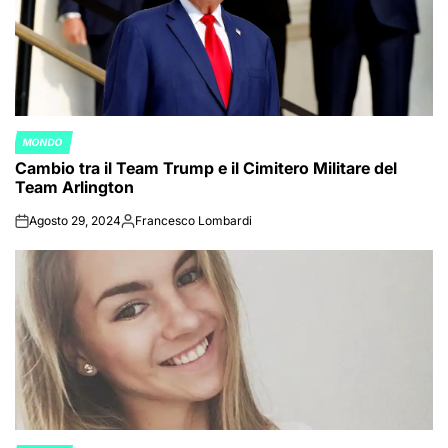
MONDO
POSTED
Cambio tra il Team Trump e il Cimitero Militare del
IN
Team Arlington
Agosto 29, 2024
Francesco Lombardi
on
Posted
by