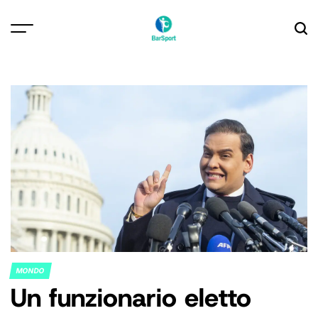
Skip
to
content
MONDO
POSTED
Un funzionario eletto
IN