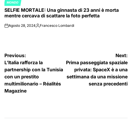
MONDO
POSTED
SELFIE MORTALE: Una ginnasta di 23 anni è morta
IN
mentre cercava di scattare la foto perfetta
Agosto 28, 2024
Francesco Lombardi
on
Posted
by
Navigazione
Previous:
Next:
L’Italia rafforza la
Prima passeggiata spaziale
articoli
partnership con la Tunisia
privata: SpaceX è a una
con un prestito
settimana da una missione
multimilionario – Réalités
senza precedenti
Magazine