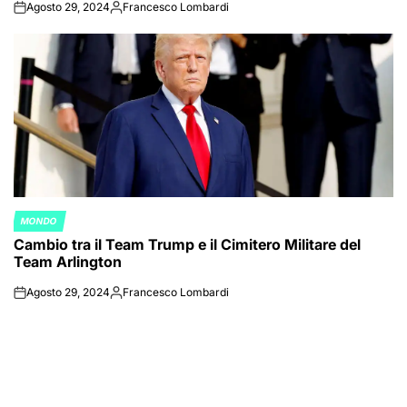
Agosto 29, 2024
Francesco Lombardi
on
Posted
by
MONDO
POSTED
Cambio tra il Team Trump e il Cimitero Militare del
IN
Team Arlington
Agosto 29, 2024
Francesco Lombardi
on
Posted
by