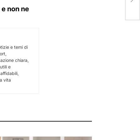
mon
 e non ne
izie e temi di
ort,
cazione chiara,
tili e
ffidabili,
a vita