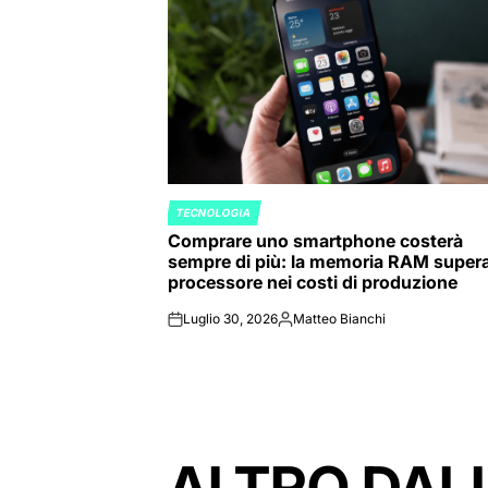
TECNOLOGIA
POSTED
Comprare uno smartphone costerà
IN
sempre di più: la memoria RAM supera 
processore nei costi di produzione
Luglio 30, 2026
Matteo Bianchi
on
Posted
by
ALTRO DAL