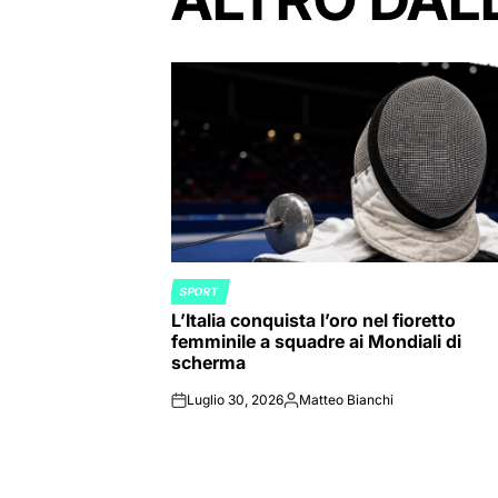
SPORT
POSTED
L’Italia conquista l’oro nel fioretto
IN
femminile a squadre ai Mondiali di
scherma
Luglio 30, 2026
Matteo Bianchi
on
Posted
by