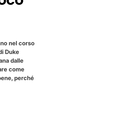
ino nel corso
 di Duke
ana dalle
nare come
bene, perché