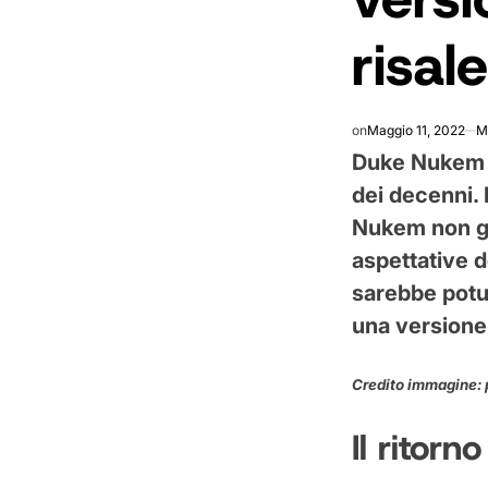
risal
on
Maggio 11, 2022
M
Duke Nukem è
dei decenni. 
Nukem non gl
aspettative 
sarebbe potu
una versione
Credito immagine: p
Il ritorn