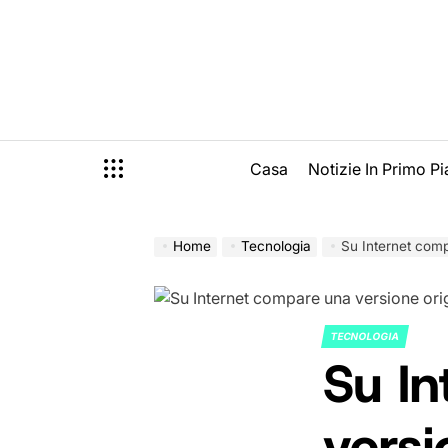
Skip
to
content
Casa
Notizie In Primo P
Home
Tecnologia
Su Internet comp
TECNOLOGIA
POSTED
Su I
IN
versi