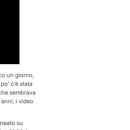
co un giorno,
po’ c’è stata
a che sembrava
anni, i video
ineato su