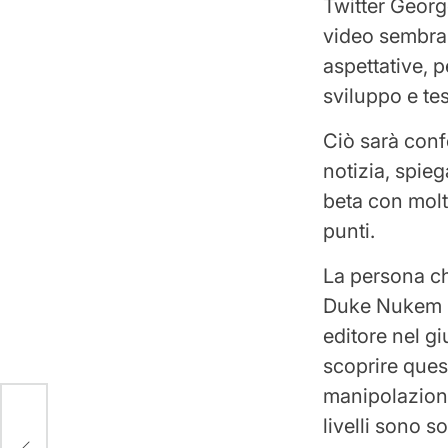
Twitter George
video sembran
aspettative, p
sviluppo e tes
Ciò sarà con
notizia, spie
beta con molt
punti.
La persona ch
Duke Nukem Fo
editore nel gi
scoprire ques
manipolazioni
livelli sono 