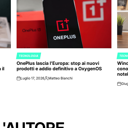
TECNOLOGIA
TECN
POSTED
POST
OnePlus lascia l’Europa: stop ai nuovi
Wind
IN
IN
il
prodotti e addio definitivo a OxygenOS
cono
note
Luglio 17, 2026
Matteo Bianchi
on
Posted
Giug
by
on
L'AUTORE