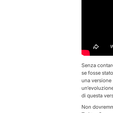
Senza contare
se fosse stat
una versione 
un’evoluzione
di questa ver
Non dovremmo