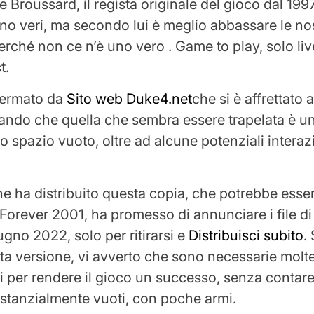
 Broussard, il regista originale del gioco dal 1997
o veri, ma secondo lui è meglio abbassare le no
erché non ce n’è uno vero . Game to play, solo live
t.
fermato da
Sito web Duke4.net
che si è affrettato 
gando che quella che sembra essere trapelata è u
o spazio vuoto, oltre ad alcune potenziali interazi
e ha distribuito questa copia, che potrebbe esse
rever 2001, ha promesso di annunciare i file di 
ugno 2022, solo per ritirarsi e
Distribuisci subito
.
ta versione, vi avverto che sono necessarie molt
 per rendere il gioco un successo, senza contare
sostanzialmente vuoti, con poche armi.