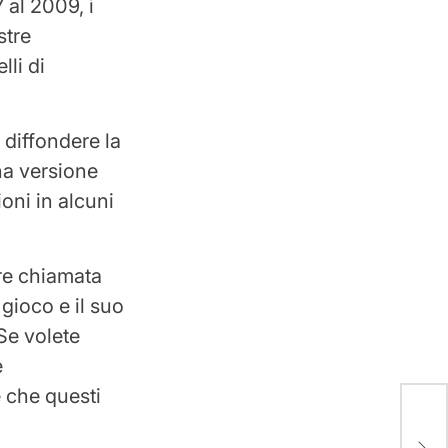
 al 2009, i
stre
lli di
a diffondere la
na versione
oni in alcuni
re chiamata
gioco e il suo
 Se volete
e
 che questi
“Inf