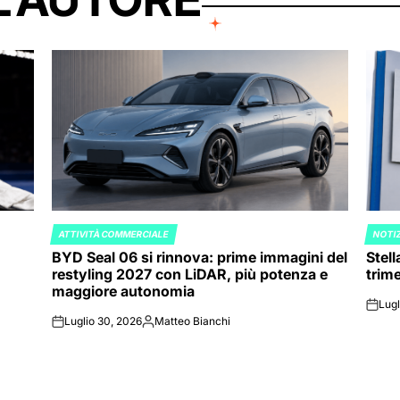
ATTIVITÀ COMMERCIALE
NOTIZ
POSTED
POST
BYD Seal 06 si rinnova: prime immagini del
Stell
IN
IN
restyling 2027 con LiDAR, più potenza e
trime
maggiore autonomia
Lugl
on
Luglio 30, 2026
Matteo Bianchi
on
Posted
by