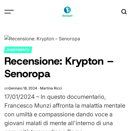
Skip
to
content
DIVERTIMENTO
POSTED
Recensione: Krypton –
IN
Senoropa
on
Gennaio 18, 2024
Martina Ricci
17/01/2024
– In questo documentario,
Francesco Munzi affronta la malattia mentale
con umiltà e compassione dando voce a
giovani malati di mente all'interno di una