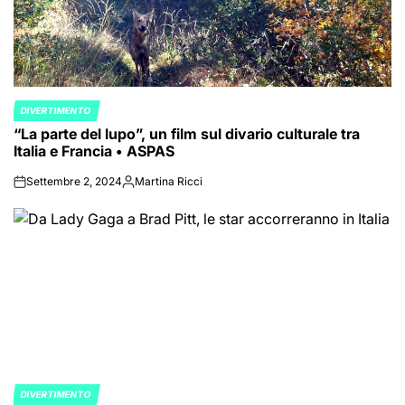
DIVERTIMENTO
POSTED
“La parte del lupo”, un film sul divario culturale tra
IN
Italia e Francia • ASPAS
Settembre 2, 2024
Martina Ricci
on
Posted
by
DIVERTIMENTO
POSTED