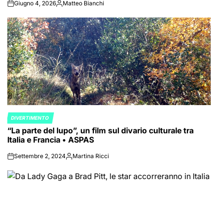
Giugno 4, 2026
Matteo Bianchi
on
Posted
by
DIVERTIMENTO
POSTED
“La parte del lupo”, un film sul divario culturale tra
IN
Italia e Francia • ASPAS
Settembre 2, 2024
Martina Ricci
on
Posted
by