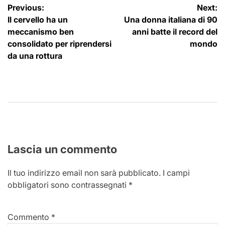
Navigazione
Previous:
Next:
Il cervello ha un
Una donna italiana di 90
articoli
meccanismo ben
anni batte il record del
consolidato per riprendersi
mondo
da una rottura
Lascia un commento
Il tuo indirizzo email non sarà pubblicato.
I campi
obbligatori sono contrassegnati
*
Commento
*