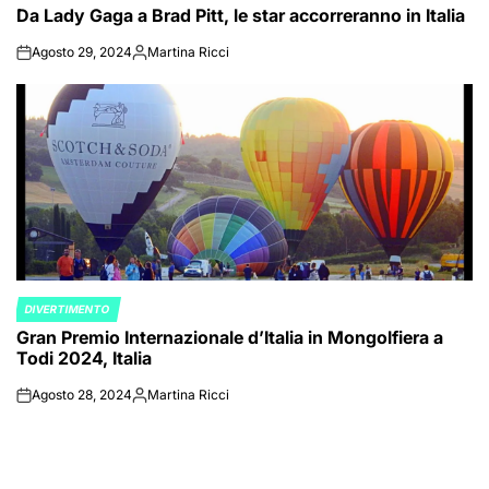
Da Lady Gaga a Brad Pitt, le star accorreranno in Italia
IN
Agosto 29, 2024
Martina Ricci
on
Posted
by
DIVERTIMENTO
POSTED
Gran Premio Internazionale d’Italia in Mongolfiera a
IN
Todi 2024, Italia
Agosto 28, 2024
Martina Ricci
on
Posted
by