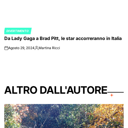
DIVERTIMENTO
POSTED
Da Lady Gaga a Brad Pitt, le star accorreranno in Italia
IN
Agosto 29, 2024
Martina Ricci
on
Posted
by
ALTRO DALL'AUTORE