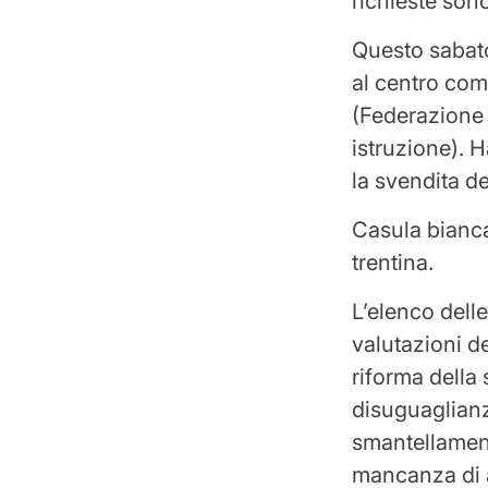
richieste sono
Questo sabato
al centro comm
(Federazione d
istruzione). H
la svendita de
Casula bianc
trentina.
L’elenco delle
valutazioni de
riforma della 
disuguaglianz
smantellament
mancanza di 