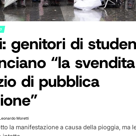
NO
i: genitori di studen
ciano “la svendita
zio di pubblica
zione”
Leonardo Moretti
tto la manifestazione a causa della pioggia, ma le