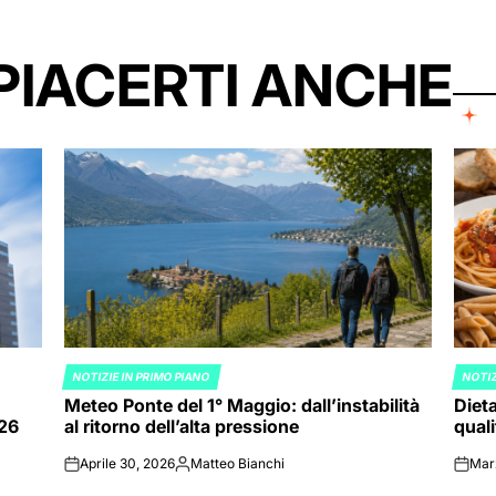
PIACERTI ANCHE
NOTIZIE IN PRIMO PIANO
NOTIZ
POSTED
POST
Meteo Ponte del 1° Maggio: dall’instabilità
Dieta
IN
IN
026
al ritorno dell’alta pressione
quali
Aprile 30, 2026
Matteo Bianchi
Mar
on
Posted
on
by