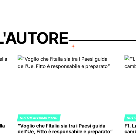
L'AUTORE
NOTIZIE IN PRIMO PIANO
NOTIZ
POSTED
POST
lla
“Voglio che l’Italia sia tra i Paesi guida
F1. L
IN
IN
dell’Ue, Fitto è responsabile e preparato”
cambi