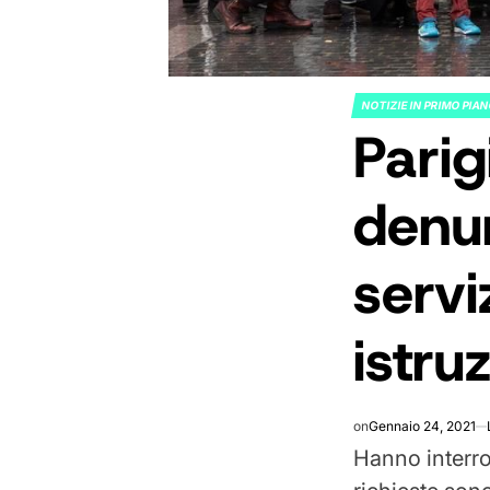
NOTIZIE IN PRIMO PIA
POSTED
Parig
IN
denun
servi
istru
on
Gennaio 24, 2021
Hanno interro