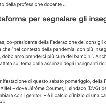
to della professione docente …
taforma per segnalare gli inse
s, co-presidente della Federazione dei consigli d
e che “nel contesto della pandemia, con più inseg
, dobbiamo prenderci più cura dei bambini”. Anch
ttata sul tema delle assenze degli insegnanti rispe
nifestazione di questo sabato pomeriggio, della 
 (XIIIe) – dove Jérôme Coumet, il sindaco (DVG) del
biare con i genitori – è il calcio d’inizio di una
PE.