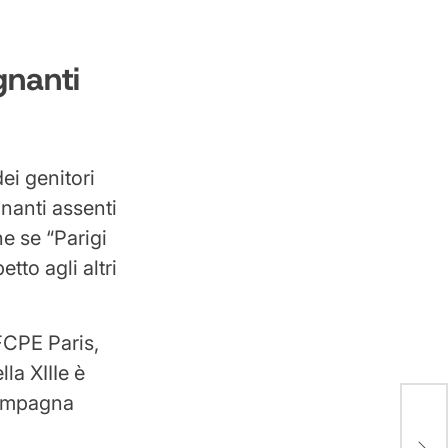
gnanti
ei genitori
nanti assenti
e se “Parigi
tto agli altri
FCPE Paris,
la XIIIe è
 campagna
Un e