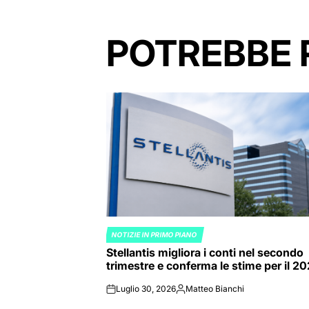
POTREBBE 
NOTIZIE IN PRIMO PIANO
POSTED
Stellantis migliora i conti nel secondo
IN
trimestre e conferma le stime per il 2
Luglio 30, 2026
Matteo Bianchi
on
Posted
by