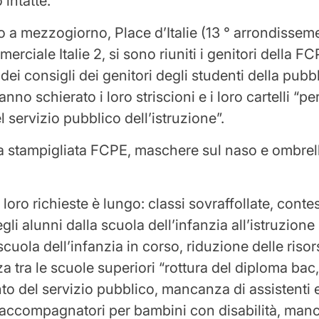
 intatte.
 a mezzogiorno, Place d’Italie (13 ° arrondissemen
erciale Italie 2, si sono riuniti i genitori della F
ei consigli dei genitori degli studenti della pubb
anno schierato i loro striscioni e i loro cartelli “
l servizio pubblico dell’istruzione”.
a stampigliata FCPE, maschere sul naso e ombrel
 loro richieste è lungo: classi sovraffollate, conte
gli alunni dalla scuola dell’infanzia all’istruzione
scuola dell’infanzia in corso, riduzione delle risor
a tra le scuole superiori “rottura del diploma bac
o del servizio pubblico, mancanza di assistenti e
accompagnatori per bambini con disabilità, man