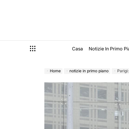
Skip
to
content
Casa
Notizie In Primo P
Home
notizie in primo piano
Parigi: