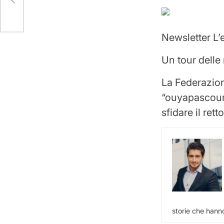
Newsletter
L’
Un tour delle 
La Federazion
“ouyapascours
sfidare il rett
storie che hanno