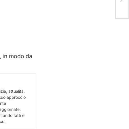
3 pi
i, in modo da
ie, attualità,
l suo approccio
ente
e aggiornate.
ntando fatti e
ico.