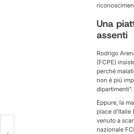
riconoscimen
Una piat
assenti
Rodrigo Arena
(FCPE) insist
perché malati
non è più impa
dipartimenti”.
Eppure, la ma
place d’Italie
venuto a scam
nazionale FC
in