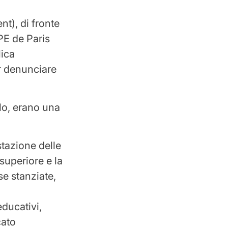
t), di fronte
CPE de Paris
lica
per denunciare
lo, erano una
stazione delle
 superiore e la
se stanziate,
,
ducativi,
cato