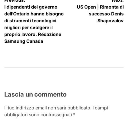
Navigazione
Previous:
Next:
I dipendenti del governo
US Open | Rimonta di
articoli
dell’Ontario hanno bisogno
successo Denis
di strumenti tecnologici
Shapovalov
migliori per svolgere il
proprio lavoro. Redazione
Samsung Canada
Lascia un commento
Il tuo indirizzo email non sarà pubblicato.
I campi
obbligatori sono contrassegnati
*