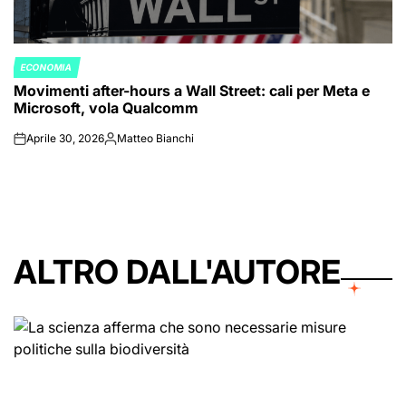
ECONOMIA
POSTED
Movimenti after-hours a Wall Street: cali per Meta e
IN
Microsoft, vola Qualcomm
Aprile 30, 2026
Matteo Bianchi
on
Posted
by
ALTRO DALL'AUTORE