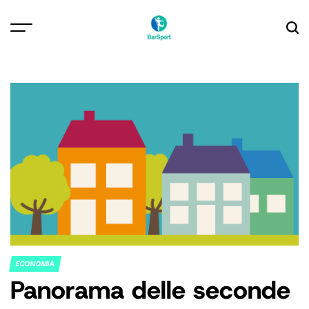
Skip
to
content
ECONOMIA
POSTED
Panorama delle seconde
IN