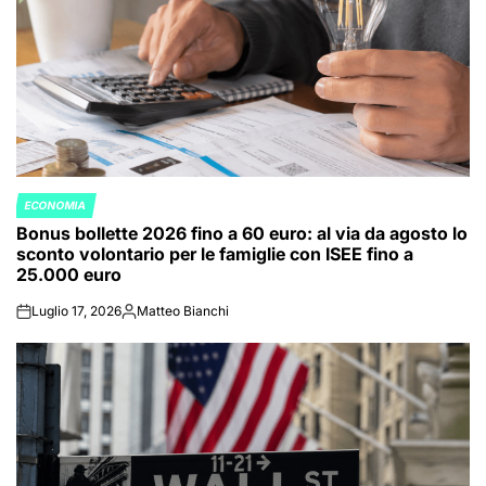
ECONOMIA
POSTED
Bonus bollette 2026 fino a 60 euro: al via da agosto lo
IN
sconto volontario per le famiglie con ISEE fino a
25.000 euro
Luglio 17, 2026
Matteo Bianchi
on
Posted
by