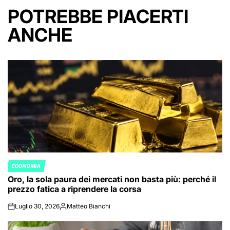
POTREBBE PIACERTI
ANCHE
ECONOMIA
POSTED
Oro, la sola paura dei mercati non basta più: perché il
IN
prezzo fatica a riprendere la corsa
Luglio 30, 2026
Matteo Bianchi
on
Posted
by