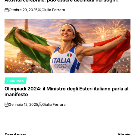
Ottobre 29, 2025
Giulia Ferrara
on
Posted
by
ECONOMIA
POSTED
Olimpiadi 2024: il Ministro degli Esteri italiano parla al
IN
manifesto
Gennaio 12, 2025
Giulia Ferrara
on
Posted
by