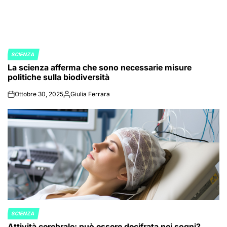
SCIENZA
POSTED
La scienza afferma che sono necessarie misure
IN
politiche sulla biodiversità
Ottobre 30, 2025
Giulia Ferrara
on
Posted
by
SCIENZA
POSTED
Attività cerebrale: può essere decifrata nei sogni?
IN