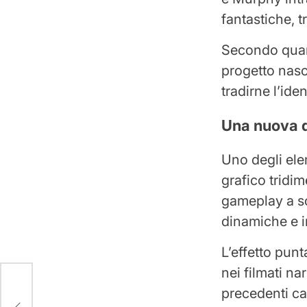
fantastiche, t
Secondo quant
progetto nasce
tradirne l’iden
Una nuova d
Uno degli ele
grafico tridi
gameplay a s
dinamiche e i
L’effetto pun
nei filmati na
precedenti cap
i