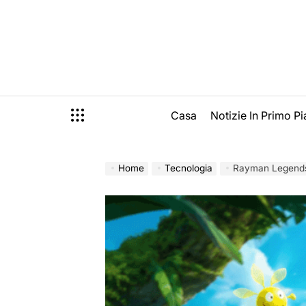
Skip
to
content
Casa
Notizie In Primo P
Home
Tecnologia
Rayman Legends Reto