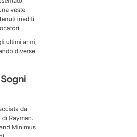
resentato
 una veste
enuti inediti
ocatori.
i ultimi anni,
cendo diverse
 Sogni
nacciata da
o di Rayman.
Grand Minimus
ni