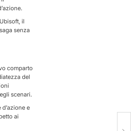
d’azione.
isoft, il
a saga senza
ovo comparto
diatezza del
ioni
gli scenari.
 d’azione e
petto ai
Ferr
eur