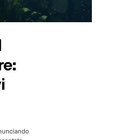
d
re:
i
annunciando