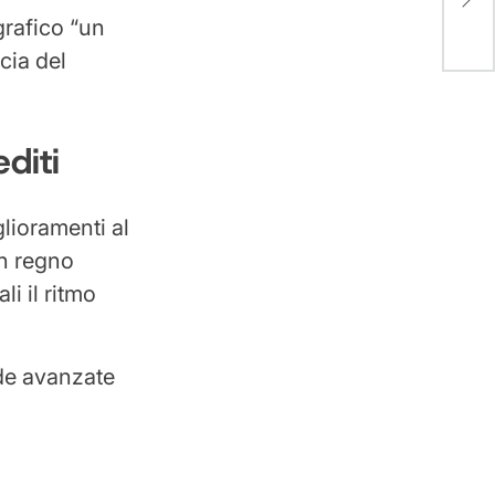
cap
Van
grafico “un
cia del
diti
lioramenti al
un regno
li il ritmo
ide avanzate