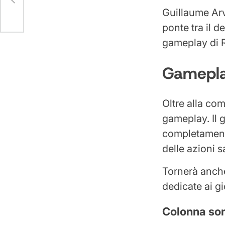
Guillaume Arvi
ponte tra il d
gameplay di 
Gameplay
Oltre alla co
gameplay. Il g
completamente 
delle azioni 
Tornerà anche
dedicate ai gi
Colonna so