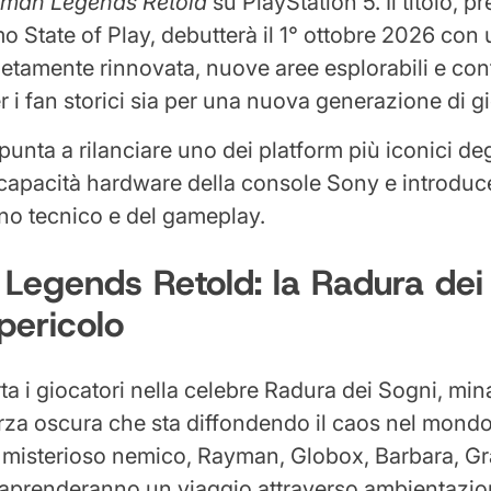
man Legends Retold
su PlayStation 5. Il titolo, p
mo State of Play, debutterà il 1° ottobre 2026 con
etamente rinnovata, nuove aree esplorabili e cont
r i fan storici sia per una nuova generazione di gi
unta a rilanciare uno dei platform più iconici degl
 capacità hardware della console Sony e introdu
ano tecnico e del gameplay.
Legends Retold: la Radura dei
 pericolo
rta i giocatori nella celebre Radura dei Sogni, mi
rza oscura che sta diffondendo il caos nel mond
il misterioso nemico, Rayman, Globox, Barbara, 
raprenderanno un viaggio attraverso ambientazio