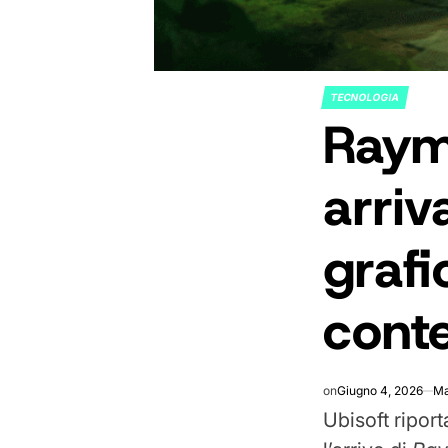
TECNOLOGIA
POSTED
Raym
IN
arriv
grafi
conte
on
Giugno 4, 2026
Ma
Ubisoft riport