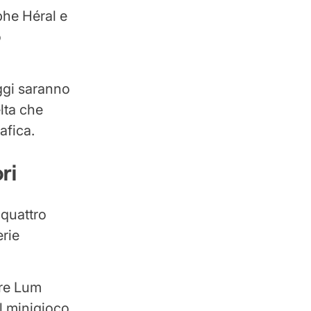
phe Héral e
o
naggi saranno
lta che
afica.
ri
 quattro
erie
ere Lum
il minigioco