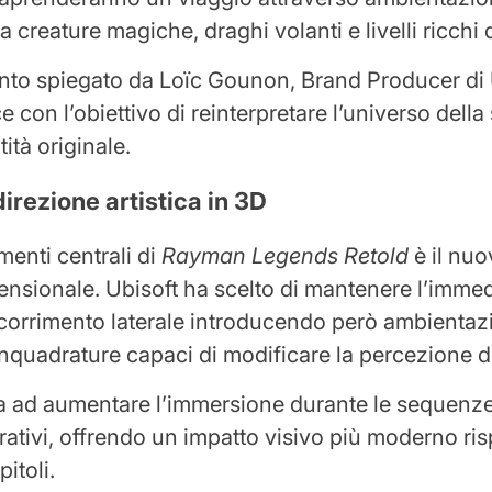
ra creature magiche, draghi volanti e livelli ricchi 
o spiegato da Loïc Gounon, Brand Producer di Ub
 con l’obiettivo di reinterpretare l’universo dell
tità originale.
irezione artistica in 3D
menti centrali di
Rayman Legends Retold
è il nu
mensionale. Ubisoft ha scelto di mantenere l’imme
corrimento laterale introducendo però ambientaz
nquadrature capaci di modificare la percezione de
ta ad aumentare l’immersione durante le sequenze
rrativi, offrendo un impatto visivo più moderno ris
itoli.