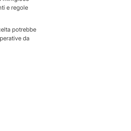
ti e regole
celta potrebbe
operative da