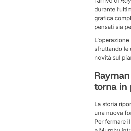
l’arrivo di
Ray
durante l’ulti
grafica compl
pensati sia pe
L’operazione p
sfruttando le
novità sul pi
Rayman 
torna in
La storia ripo
una nuova fo
Per fermare 
e Murphy int