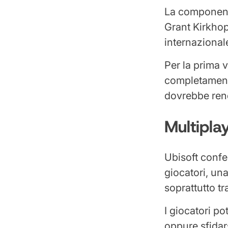
La componente
Grant Kirkhop
internazional
Per la prima v
completament
dovrebbe rend
Multipla
Ubisoft confe
giocatori, una
soprattutto tr
I giocatori p
oppure sfidars