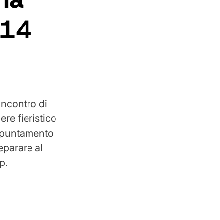
-14
incontro di
ere fieristico
appuntamento
eparare al
p.