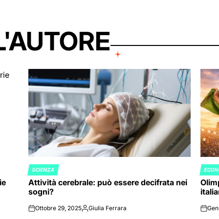
L'AUTORE
SCIENZA
ECON
POSTED
POST
ie
Attività cerebrale: può essere decifrata nei
Olimp
IN
IN
sogni?
itali
Ottobre 29, 2025
Giulia Ferrara
Gen
on
Posted
on