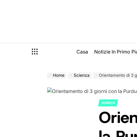
Skip
to
content
Casa
Notizie In Primo P
Home
Scienza
Orientamento di 3 giorni 
SCIENZA
POSTED
Orien
IN
la Pu