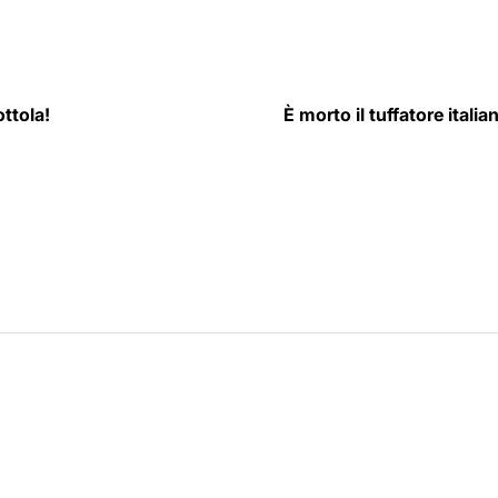
by
ottola!
È morto il tuffatore itali