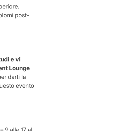
periore.
iplomi post-
udi e vi
dent Lounge
er darti la
 questo evento
 9 alle 17 al