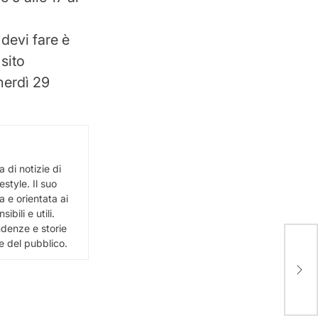
 devi fare è
sito
enerdì 29
 di notizie di
estyle. Il suo
 e orientata ai
bili e utili.
ndenze e storie
e del pubblico.
È mo
Maio