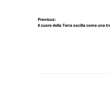
by
Navigazione
Previous:
Il cuore della Terra oscilla come una tr
articoli