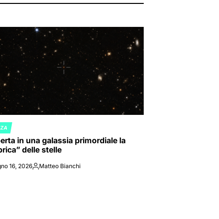
NZA
ED
rta in una galassia primordiale la
rica” delle stelle
no 16, 2026
Matteo Bianchi
Posted
by