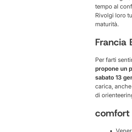
tempo al confr
Rivolgi loro 
maturità.
Francia 
Per farti sent
propone un p
sabato 13 gen
carica, anche 
di orienteerin
comfort
Vener