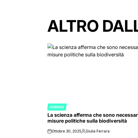
ALTRO DAL
SCIENZA
POSTED
La scienza afferma che sono necessar
IN
misure politiche sulla biodiversità
Ottobre 30, 2025
Giulia Ferrara
on
Posted