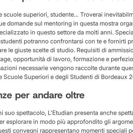
e scuole superiori, studente… Troverai inevitabil
 tue domande sul mentoring in questa mostra orga
ecializzato in questo settore da molti anni. Special
studenti potranno confrontarsi con te e fornirti p
are le giuste scelte di studio. Requisiti di ammissi
age, opportunità di lavoro, formazione e perfez
rmazioni necessarie vengono raccolte durante quest
lle Scuole Superiori e degli Studenti di Bordeaux 
ze per andare oltre
 suo spettacolo, L'Etudian presenta anche spett
r esplorare in modo più approfondito gli argoment
uesti convegni rappresentano momenti speciali p