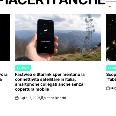
SCIENZA
SCIE
POSTED
POST
vora
Fastweb e Starlink sperimentano la
Scope
IN
IN
va
connettività satellitare in Italia:
“fabb
smartphone collegati anche senza
Giug
copertura mobile
on
Luglio 17, 2026
Matteo Bianchi
on
Posted
by