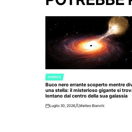
SCIENZA
POSTED
Buco nero errante scoperto mentre di
IN
una stella: il misterioso gigante si tro
lontano dal centro della sua galassia
Luglio 30, 2026
Matteo Bianchi
on
Posted
by