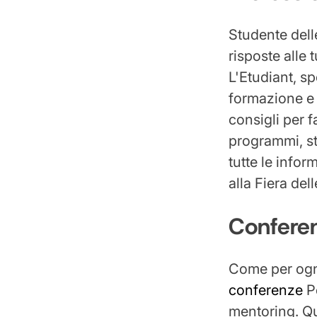
Studente dell
risposte alle
L'Etudiant, sp
formazione e 
consigli per f
programmi, st
tutte le info
alla Fiera de
Conferen
Come per ogni
conferenze
Pe
mentoring. Q