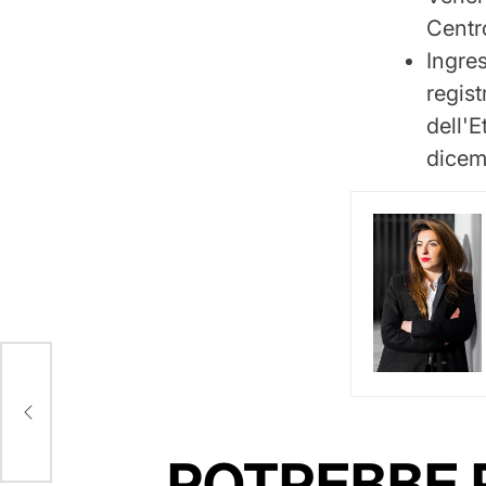
Centr
Ingres
regist
dell'E
dicem
una
POTREBBE 