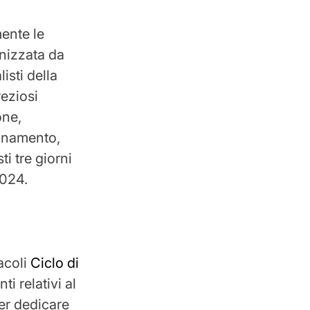
mente le
nizzata da
isti della
reziosi
one,
ionamento,
i tre giorni
2024.
acoli
Ciclo di
i relativi al
er dedicare