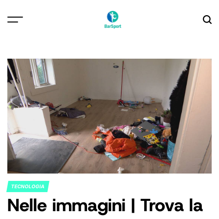
Skip
to
content
TECNOLOGIA
POSTED
Nelle immagini | Trova la
IN