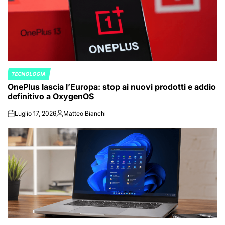
TECNOLOGIA
POSTED
OnePlus lascia l’Europa: stop ai nuovi prodotti e addio
IN
definitivo a OxygenOS
Luglio 17, 2026
Matteo Bianchi
on
Posted
by