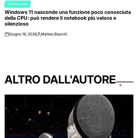
TECNOLOGIA
POSTED
Windows 11 nasconde una funzione poco conosciuta
IN
della CPU: può rendere il notebook più veloce e
silenzioso
Giugno 16, 2026
Matteo Bianchi
on
Posted
by
ALTRO DALL'AUTORE