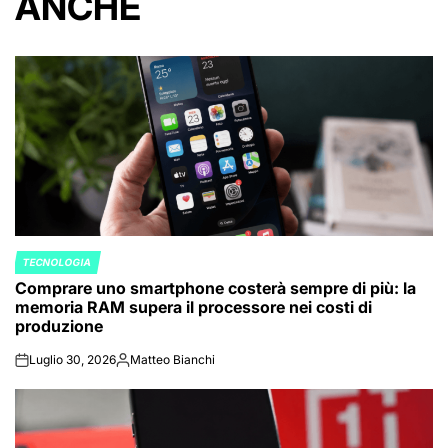
ANCHE
TECNOLOGIA
POSTED
Comprare uno smartphone costerà sempre di più: la
IN
memoria RAM supera il processore nei costi di
produzione
Luglio 30, 2026
Matteo Bianchi
on
Posted
by