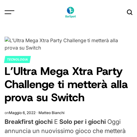
Skip
to
content
TECNOLOGIA
POSTED
L’Ultra Mega Xtra Party
IN
Challenge ti metterà alla
prova su Switch
on
Maggio 6, 2022
Matteo Bianchi
Breakfirst giochi
E
Solo per i giochi
Oggi
annuncia un nuovissimo gioco che metterà