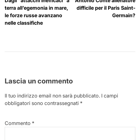
Dagli “attacchi inefficaci” a
Antonio Conte allenatore
articoli
terra all’egemonia in mare,
difficile per il Paris Saint-
le forze russe avanzano
Germain?
nelle classifiche
Lascia un commento
Il tuo indirizzo email non sarà pubblicato.
I campi
obbligatori sono contrassegnati
*
Commento
*