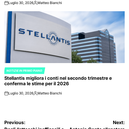
Luglio 30, 2026
Matteo Bianchi
on
Posted
by
NOTIZIE IN PRIMO PIANO
POSTED
Stellantis migliora i conti nel secondo trimestre e
IN
conferma le stime per il 2026
Luglio 30, 2026
Matteo Bianchi
on
Posted
by
Navigazione
Previous:
Next: