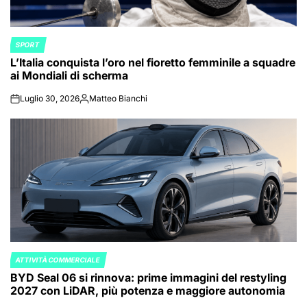
SPORT
POSTED
L’Italia conquista l’oro nel fioretto femminile a squadre
IN
ai Mondiali di scherma
Luglio 30, 2026
Matteo Bianchi
on
Posted
by
ATTIVITÀ COMMERCIALE
POSTED
BYD Seal 06 si rinnova: prime immagini del restyling
IN
2027 con LiDAR, più potenza e maggiore autonomia