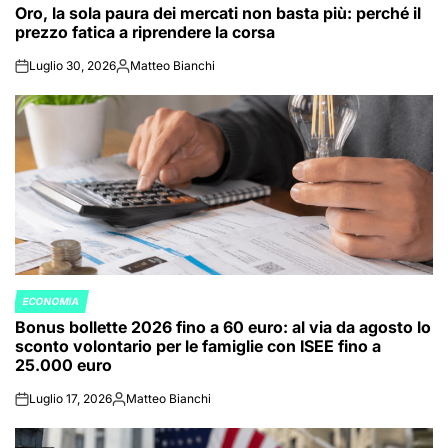
Oro, la sola paura dei mercati non basta più: perché il
IN
prezzo fatica a riprendere la corsa
Luglio 30, 2026
Matteo Bianchi
on
Posted
by
ECONOMIA
POSTED
Bonus bollette 2026 fino a 60 euro: al via da agosto lo
IN
sconto volontario per le famiglie con ISEE fino a
25.000 euro
Luglio 17, 2026
Matteo Bianchi
on
Posted
by