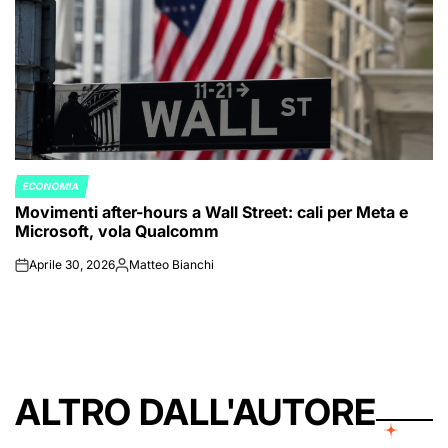
ECONOMIA
POSTED
Movimenti after-hours a Wall Street: cali per Meta e
IN
Microsoft, vola Qualcomm
Aprile 30, 2026
Matteo Bianchi
on
Posted
by
ALTRO DALL'AUTORE