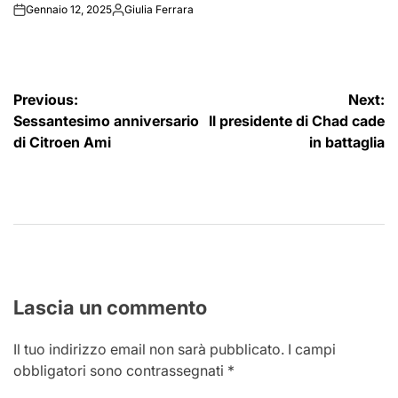
Gennaio 12, 2025
Giulia Ferrara
on
Posted
by
Navigazione
Previous:
Next:
Sessantesimo anniversario
Il presidente di Chad cade
articoli
di Citroen Ami
in battaglia
Lascia un commento
Il tuo indirizzo email non sarà pubblicato.
I campi
obbligatori sono contrassegnati
*