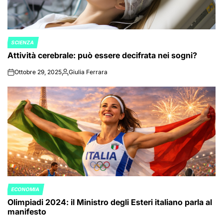
SCIENZA
POSTED
Attività cerebrale: può essere decifrata nei sogni?
IN
Ottobre 29, 2025
Giulia Ferrara
on
Posted
by
ECONOMIA
POSTED
Olimpiadi 2024: il Ministro degli Esteri italiano parla al
IN
manifesto