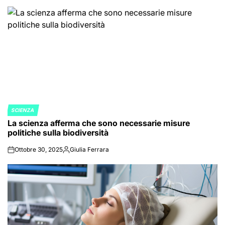
SCIENZA
POSTED
La scienza afferma che sono necessarie misure
IN
politiche sulla biodiversità
Ottobre 30, 2025
Giulia Ferrara
on
Posted
by