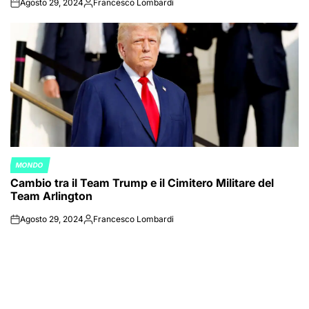
Agosto 29, 2024
Francesco Lombardi
on
Posted
by
MONDO
POSTED
Cambio tra il Team Trump e il Cimitero Militare del
IN
Team Arlington
Agosto 29, 2024
Francesco Lombardi
on
Posted
by