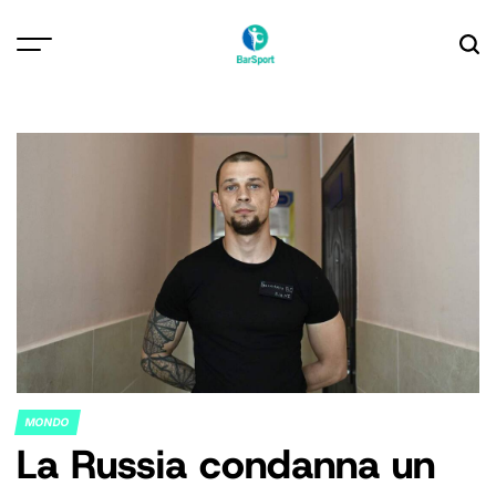
Skip
to
content
MONDO
POSTED
La Russia condanna un
IN