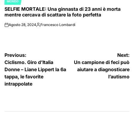
MONDO
POSTED
SELFIE MORTALE: Una ginnasta di 23 anni è morta
IN
mentre cercava di scattare la foto perfetta
Agosto 28, 2024
Francesco Lombardi
on
Posted
by
Navigazione
Previous:
Next:
Ciclismo. Giro d’Italia
Un campione di feci può
articoli
Donne – Liane Lippert la 6a
aiutare a diagnosticare
tappa, le favorite
l’autismo
intrappolate