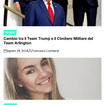
MONDO
POSTED
Cambio tra il Team Trump e il Cimitero Militare del
IN
Team Arlington
Agosto 29, 2024
Francesco Lombardi
on
Posted
by