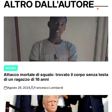
ALTRO DALL'AUTORE
MONDO
POSTED
Attacco mortale di squalo: trovato il corpo senza testa
IN
di un ragazzo di 16 anni
Agosto 29, 2024
Francesco Lombardi
on
Posted
by