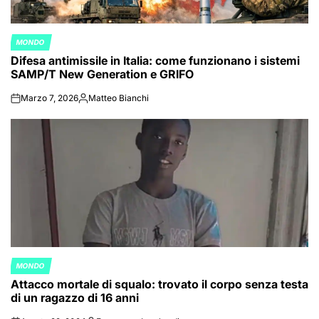
MONDO
POSTED
Difesa antimissile in Italia: come funzionano i sistemi
IN
SAMP/T New Generation e GRIFO
Marzo 7, 2026
Matteo Bianchi
on
Posted
by
MONDO
POSTED
Attacco mortale di squalo: trovato il corpo senza testa
IN
di un ragazzo di 16 anni