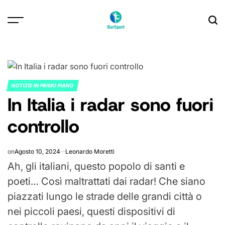
Skip
to
content
NOTIZIE IN PRIMO PIANO
POSTED
In Italia i radar sono fuori
IN
controllo
on
Agosto 10, 2024
Leonardo Moretti
Ah, gli italiani, questo popolo di santi e
poeti… Così maltrattati dai radar! Che siano
piazzati lungo le strade delle grandi città o
nei piccoli paesi, questi dispositivi di