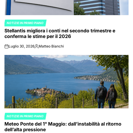
NOTIZIE IN PRIMO PIANO
POSTED
Stellantis migliora i conti nel secondo trimestre e
IN
conferma le stime per il 2026
Luglio 30, 2026
Matteo Bianchi
on
Posted
by
NOTIZIE IN PRIMO PIANO
POSTED
Meteo Ponte del 1° Maggio: dall’instabilità al ritorno
IN
dell’alta pressione