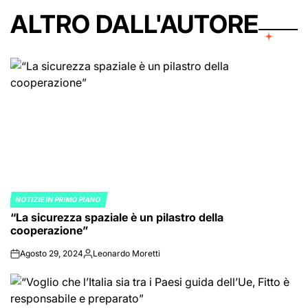
ALTRO DALL'AUTORE
NOTIZIE IN PRIMO PIANO
POSTED
“La sicurezza spaziale è un pilastro della
IN
cooperazione”
Agosto 29, 2024
Leonardo Moretti
on
Posted
by