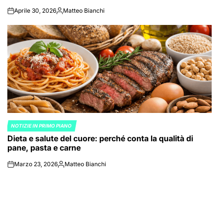
Aprile 30, 2026
Matteo Bianchi
on
Posted
by
NOTIZIE IN PRIMO PIANO
POSTED
Dieta e salute del cuore: perché conta la qualità di
IN
pane, pasta e carne
Marzo 23, 2026
Matteo Bianchi
on
Posted
by