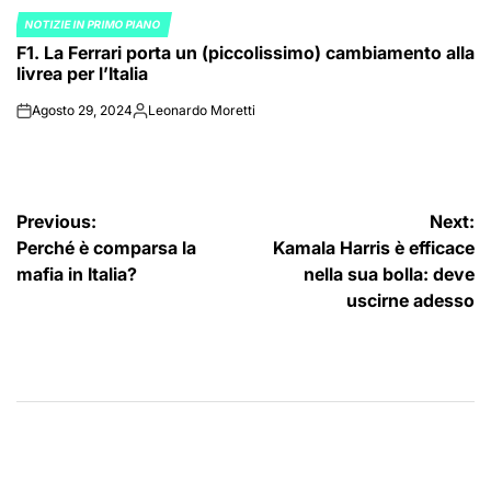
NOTIZIE IN PRIMO PIANO
POSTED
F1. La Ferrari porta un (piccolissimo) cambiamento alla
IN
livrea per l’Italia
Agosto 29, 2024
Leonardo Moretti
on
Posted
by
Navigazione
Previous:
Next:
Perché è comparsa la
Kamala Harris è efficace
articoli
mafia in Italia?
nella sua bolla: deve
uscirne adesso