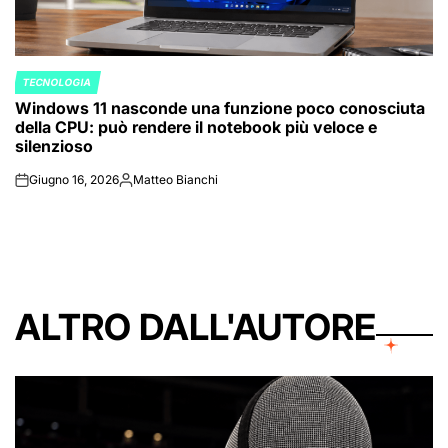
TECNOLOGIA
POSTED
Windows 11 nasconde una funzione poco conosciuta
IN
della CPU: può rendere il notebook più veloce e
silenzioso
Giugno 16, 2026
Matteo Bianchi
on
Posted
by
ALTRO DALL'AUTORE