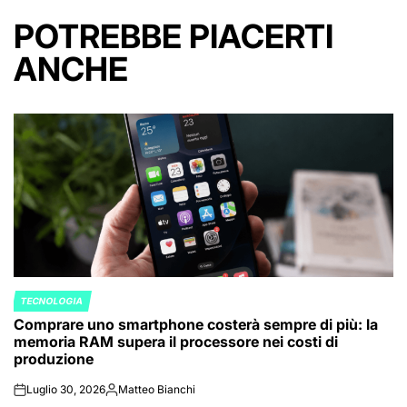
POTREBBE PIACERTI
ANCHE
TECNOLOGIA
POSTED
Comprare uno smartphone costerà sempre di più: la
IN
memoria RAM supera il processore nei costi di
produzione
Luglio 30, 2026
Matteo Bianchi
on
Posted