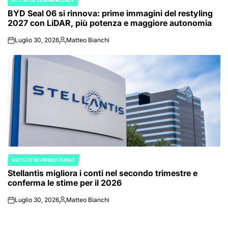
ATTIVITÀ COMMERCIALE
POSTED
BYD Seal 06 si rinnova: prime immagini del restyling
IN
2027 con LiDAR, più potenza e maggiore autonomia
Luglio 30, 2026
Matteo Bianchi
on
Posted
by
NOTIZIE IN PRIMO PIANO
POSTED
Stellantis migliora i conti nel secondo trimestre e
IN
conferma le stime per il 2026
Luglio 30, 2026
Matteo Bianchi
on
Posted
by