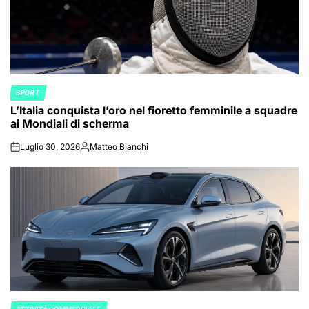
SPORT
POSTED
L’Italia conquista l’oro nel fioretto femminile a squadre
IN
ai Mondiali di scherma
Luglio 30, 2026
Matteo Bianchi
on
Posted
by