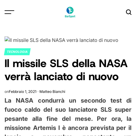
Skip
to
content
TECNOLOGIA
POSTED
Il missile SLS della NASA
IN
verrà lanciato di nuovo
on
Febbraio 1, 2021
Matteo Bianchi
La NASA condurrà un secondo test di
fuoco caldo del suo lanciatore SLS super
pesante alla fine del mese. Per ora, la
missione Artemis I è ancora prevista per il