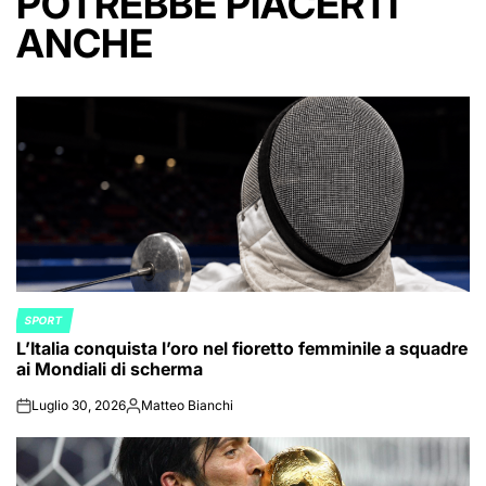
POTREBBE PIACERTI
ANCHE
SPORT
POSTED
L’Italia conquista l’oro nel fioretto femminile a squadre
IN
ai Mondiali di scherma
Luglio 30, 2026
Matteo Bianchi
on
Posted
by