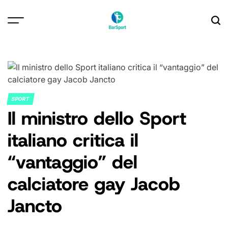
Skip
to
content
SPORT
POSTED
Il ministro dello Sport
IN
italiano critica il
“vantaggio” del
calciatore gay Jacob
Jancto