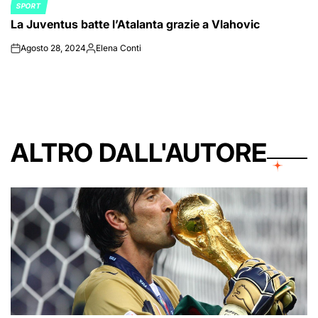
SPORT
POSTED
La Juventus batte l’Atalanta grazie a Vlahovic
IN
Agosto 28, 2024
Elena Conti
on
Posted
by
ALTRO DALL'AUTORE