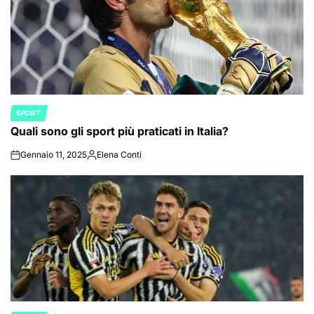
SPORT
POSTED
Quali sono gli sport più praticati in Italia?
IN
Gennaio 11, 2025
Elena Conti
on
Posted
by