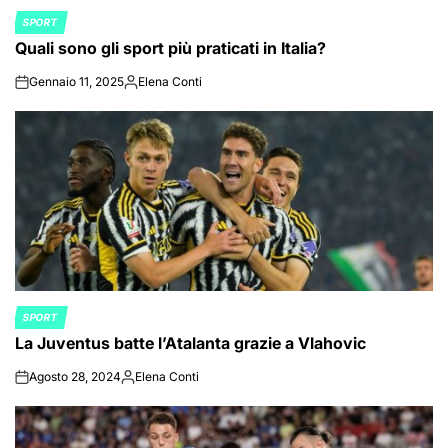
SPORT
POSTED
Quali sono gli sport più praticati in Italia?
IN
Gennaio 11, 2025
Elena Conti
on
Posted
by
SPORT
POSTED
La Juventus batte l’Atalanta grazie a Vlahovic
IN
Agosto 28, 2024
Elena Conti
on
Posted
by