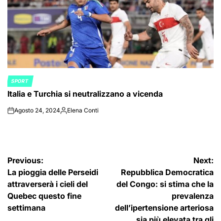
SPORT
POSTED
Italia e Turchia si neutralizzano a vicenda
IN
Agosto 24, 2024
Elena Conti
on
Posted
by
Navigazione
Previous:
Next:
La pioggia delle Perseidi
Repubblica Democratica
articoli
attraverserà i cieli del
del Congo: si stima che la
Quebec questo fine
prevalenza
settimana
dell’ipertensione arteriosa
sia più elevata tra gli