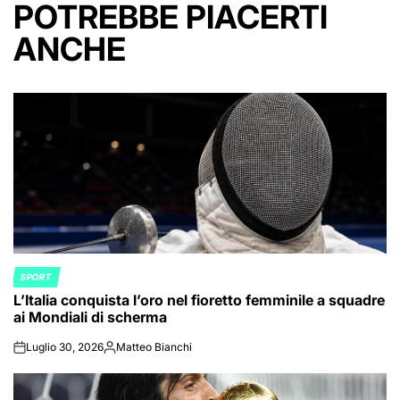
POTREBBE PIACERTI
ANCHE
SPORT
POSTED
L’Italia conquista l’oro nel fioretto femminile a squadre
IN
ai Mondiali di scherma
Luglio 30, 2026
Matteo Bianchi
on
Posted
by