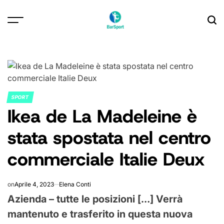
Skip
to
content
SPORT
POSTED
Ikea de La Madeleine è
IN
stata spostata nel centro
commerciale Italie Deux
on
Aprile 4, 2023
Elena Conti
Azienda – tutte le posizioni […] Verrà
mantenuto e trasferito in questa nuova