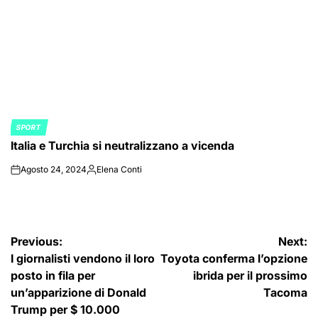
SPORT
POSTED
Italia e Turchia si neutralizzano a vicenda
IN
Agosto 24, 2024
Elena Conti
on
Posted
by
Navigazione
Previous:
Next:
I giornalisti vendono il loro
Toyota conferma l’opzione
articoli
posto in fila per
ibrida per il prossimo
un’apparizione di Donald
Tacoma
Trump per $ 10.000