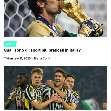
SPORT
POSTED
Quali sono gli sport più praticati in Italia?
IN
Gennaio 11, 2025
Elena Conti
on
Posted
by