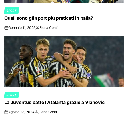
SPORT
POSTED
Quali sono gli sport più praticati in Italia?
IN
Gennaio 11, 2025
Elena Conti
on
Posted
by
SPORT
POSTED
La Juventus batte l’Atalanta grazie a Vlahovic
IN
Agosto 28, 2024
Elena Conti
on
Posted
by