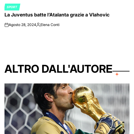
SPORT
POSTED
La Juventus batte l’Atalanta grazie a Vlahovic
IN
Agosto 28, 2024
Elena Conti
on
Posted
by
ALTRO DALL'AUTORE