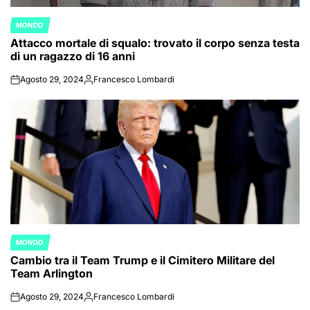
MONDO
POSTED
Attacco mortale di squalo: trovato il corpo senza testa
IN
di un ragazzo di 16 anni
Agosto 29, 2024
Francesco Lombardi
on
Posted
by
MONDO
POSTED
Cambio tra il Team Trump e il Cimitero Militare del
IN
Team Arlington
Agosto 29, 2024
Francesco Lombardi
on
Posted