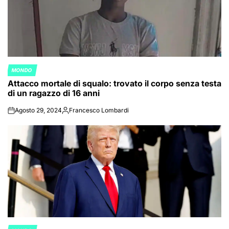
MONDO
POSTED
Attacco mortale di squalo: trovato il corpo senza testa
IN
di un ragazzo di 16 anni
Agosto 29, 2024
Francesco Lombardi
on
Posted
by