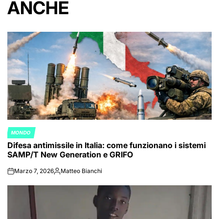
ANCHE
MONDO
POSTED
Difesa antimissile in Italia: come funzionano i sistemi
IN
SAMP/T New Generation e GRIFO
Marzo 7, 2026
Matteo Bianchi
on
Posted
by