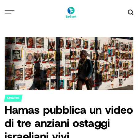
Skip
to
content
MONDO
POSTED
Hamas pubblica un video
IN
di tre anziani ostaggi
israeliani vivi