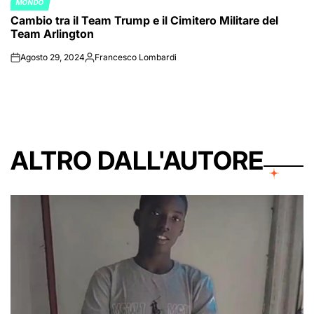
MONDO
POSTED
Cambio tra il Team Trump e il Cimitero Militare del
IN
Team Arlington
Agosto 29, 2024
Francesco Lombardi
on
Posted
by
ALTRO DALL'AUTORE