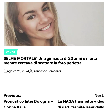
by
MONDO
POSTED
SELFIE MORTALE: Una ginnasta di 23 anni è morta
IN
mentre cercava di scattare la foto perfetta
Agosto 28, 2024
Francesco Lombardi
on
Posted
by
Navigazione
Previous:
Next:
Pronostico Inter Bologna –
La NASA trasmette video
articoli
Coppa Italia
di gatti tramite laser dallo