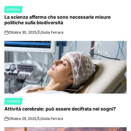
SCIENZA
POSTED
La scienza afferma che sono necessarie misure
IN
politiche sulla biodiversità
Ottobre 30, 2025
Giulia Ferrara
on
Posted
by
SCIENZA
POSTED
Attività cerebrale: può essere decifrata nei sogni?
IN
Ottobre 29, 2025
Giulia Ferrara
on
Posted
by