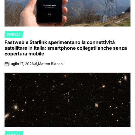
SCIENZA
POSTED
Fastweb e Starlink sperimentano la connettività
IN
satellitare in Italia: smartphone collegati anche senza
copertura mobile
Luglio 17, 2026
Matteo Bianchi
on
Posted
by
SCIENZA