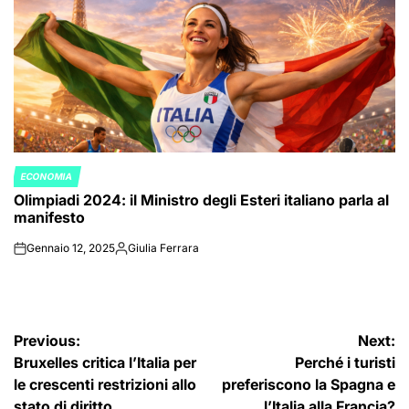
ECONOMIA
POSTED
Olimpiadi 2024: il Ministro degli Esteri italiano parla al
IN
manifesto
Gennaio 12, 2025
Giulia Ferrara
on
Posted
by
Navigazione
Previous:
Next:
Bruxelles critica l’Italia per
Perché i turisti
articoli
le crescenti restrizioni allo
preferiscono la Spagna e
stato di diritto
l’Italia alla Francia?