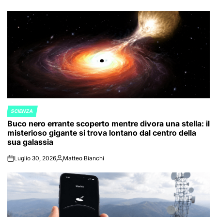
SCIENZA
POSTED
Buco nero errante scoperto mentre divora una stella: il
IN
misterioso gigante si trova lontano dal centro della
sua galassia
Luglio 30, 2026
Matteo Bianchi
on
Posted
by