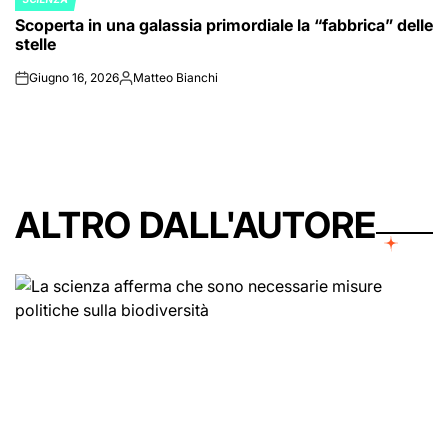
POSTED
Scoperta in una galassia primordiale la “fabbrica” delle
IN
stelle
Giugno 16, 2026
Matteo Bianchi
on
Posted
by
ALTRO DALL'AUTORE