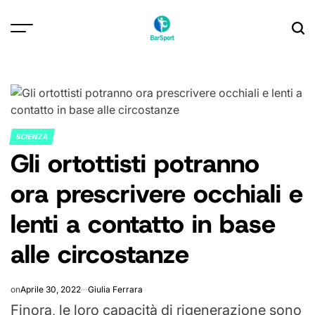
Skip
to
content
SCIENZA
POSTED
Gli ortottisti potranno
IN
ora prescrivere occhiali e
lenti a contatto in base
alle circostanze
on
Aprile 30, 2022
Giulia Ferrara
Finora, le loro capacità di rigenerazione sono