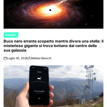
SCIENZA
POSTED
Buco nero errante scoperto mentre divora una stella: il
IN
misterioso gigante si trova lontano dal centro della
sua galassia
Luglio 30, 2026
Matteo Bianchi
on
Posted
by