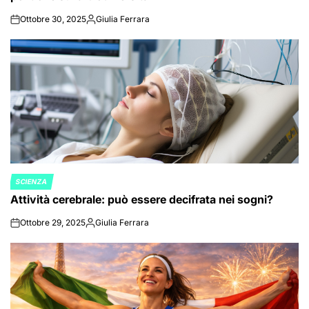
Ottobre 30, 2025
Giulia Ferrara
on
Posted
by
SCIENZA
POSTED
Attività cerebrale: può essere decifrata nei sogni?
IN
Ottobre 29, 2025
Giulia Ferrara
on
Posted
by