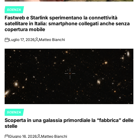
SCIENZA
POSTED
Fastweb e Starlink sperimentano la connettività
IN
satellitare in Italia: smartphone collegati anche senza
copertura mobile
Luglio 17, 2026
Matteo Bianchi
on
Posted
by
SCIENZA
POSTED
Scoperta in una galassia primordiale la “fabbrica” delle
IN
stelle
Giugno 16, 2026
Matteo Bianchi