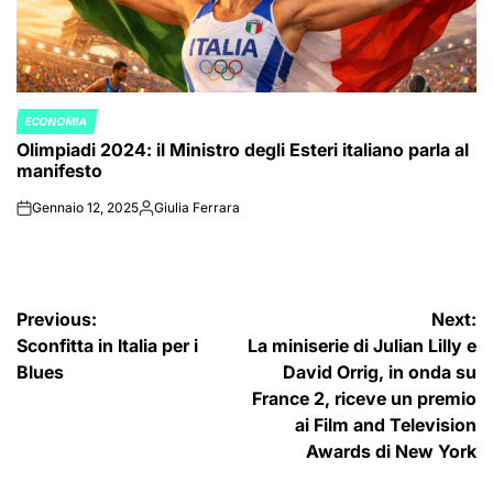
ECONOMIA
POSTED
Olimpiadi 2024: il Ministro degli Esteri italiano parla al
IN
manifesto
Gennaio 12, 2025
Giulia Ferrara
on
Posted
by
Navigazione
Previous:
Next:
Sconfitta in Italia per i
La miniserie di Julian Lilly e
articoli
Blues
David Orrig, in onda su
France 2, riceve un premio
ai Film and Television
Awards di New York