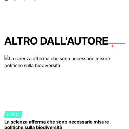
on
Posted
by
ALTRO DALL'AUTORE
SCIENZA
POSTED
La scienza afferma che sono necessarie misure
IN
politiche sulla biodiversità