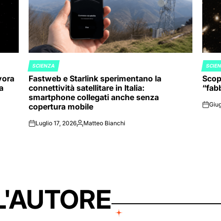
SCIENZA
SCIE
POSTED
POST
vora
Fastweb e Starlink sperimentano la
Scope
IN
IN
va
connettività satellitare in Italia:
“fabb
smartphone collegati anche senza
Giug
copertura mobile
on
Luglio 17, 2026
Matteo Bianchi
on
Posted
by
L'AUTORE