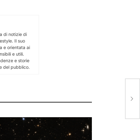
 di notizie di
estyle. Il suo
 e orientata ai
bili e utili.
ndenze e storie
e del pubblico.
Liu
Noti