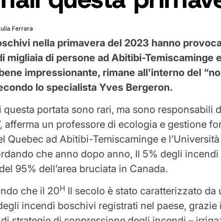
iulia Ferrara
boschivi nella primavera del 2023 hanno provoca
di migliaia di persone ad Abitibi-Temiscaminge 
ene impressionante, rimane all’interno del “n
secondo lo specialista Yves Bergeron.
di questa portata sono rari, ma sono responsabili d
”, afferma un professore di ecologia e gestione fo
del Quebec ad Abitibi-Temiscaminge e l’Universit
ordando che anno dopo anno, Il 5% degli incendi
del 95% dell’area bruciata in Canada.
H
ndo che il 20
Il secolo è stato caratterizzato da
gli incendi boschivi registrati nel paese, grazie 
 di strategie di soppressione degli incendi – irrig