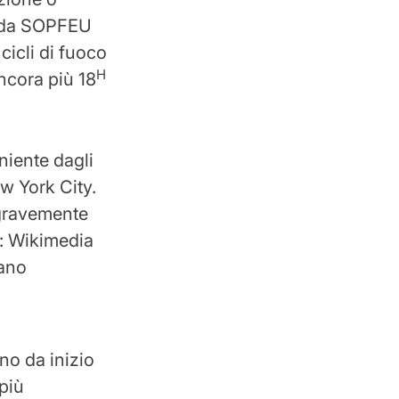
e da SOPFEU
cicli di fuoco
H
ancora più 18
iente dagli
w York City.
 gravemente
to: Wikimedia
ano
no da inizio
 più