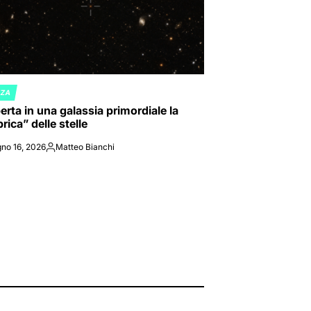
NZA
ED
rta in una galassia primordiale la
rica” delle stelle
no 16, 2026
Matteo Bianchi
Posted
by