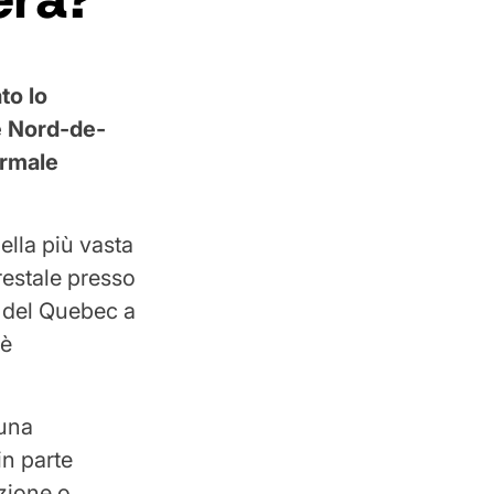
to lo
e Nord-de-
ormale
ella più vasta
restale presso
à del Quebec a
 è
 una
in parte
azione o