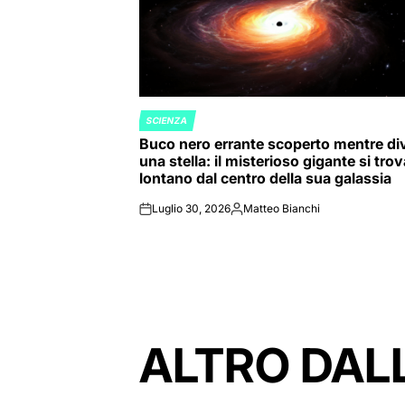
SCIENZA
POSTED
Buco nero errante scoperto mentre di
IN
una stella: il misterioso gigante si tro
lontano dal centro della sua galassia
Luglio 30, 2026
Matteo Bianchi
on
Posted
by
ALTRO DAL