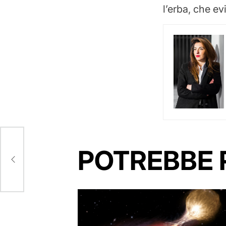
l’erba, che ev
POTREBBE 
r