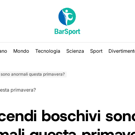
iano
Mondo
Tecnologia
Scienza
Sport
Divertiment
i sono anormali questa primavera?
ncendi boschivi son
mali questa primav