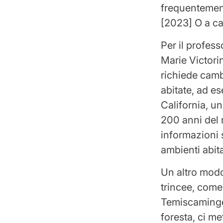
frequentement
[2023] O a ca
Per il profess
Marie Victorin
richiede camb
abitate, ad e
California, un
200 anni del 
informazioni 
ambienti abita
Un altro modo
trincee, come
Temiscaminge
foresta, ci me