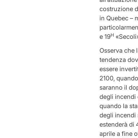
costruzione 
in Quebec – m
particolarment
H
e 19
«Secoli»
Osserva che 
tendenza do
essere invertit
2100, quando
saranno il do
degli incendi
quando la st
degli incendi 
estenderà di 
aprile a fine 