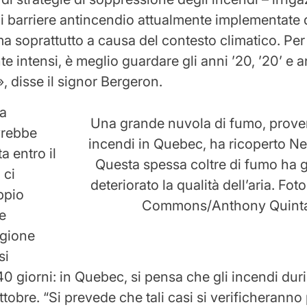
di barriere antincendio attualmente implementat
a soprattutto a causa del contesto climatico. Per 
e intensi, è meglio guardare gli anni ’20, ’20’ e 
, disse il signor Bergeron.
la
Una grande nuvola di fumo, proven
vrebbe
incendi in Quebec, ha ricoperto Ne
a entro il
Questa spessa coltre di fumo ha
 ci
deteriorato la qualità dell’aria. Fo
ppio
Commons/Anthony Quint
 e
agione
si
40 giorni: in Quebec, si pensa che gli incendi duri
ottobre. “Si prevede che tali casi si verificheranno