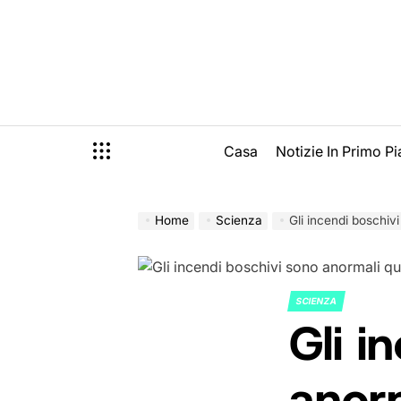
Skip
to
content
Casa
Notizie In Primo P
Home
Scienza
Gli incendi boschiv
SCIENZA
POSTED
Gli i
IN
anor