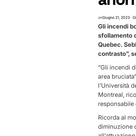
on
Giugno 21, 2023
G
Gli incendi 
sfollamento 
Quebec. Sebb
contrasto”, 
“Gli incendi 
area bruciata
l’Università 
Montreal, ric
responsabile 
Ricorda al mo
diminuzione de
all’attuazione