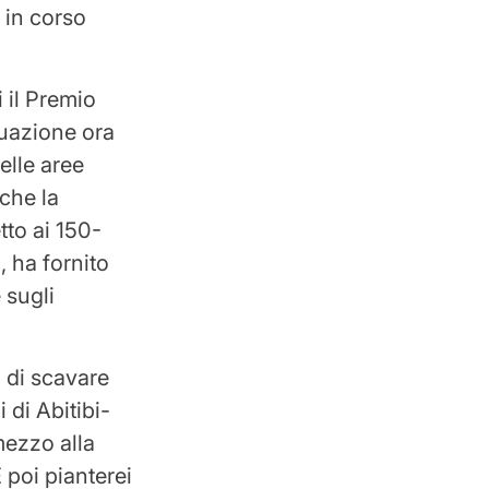
 in corso
i il Premio
tuazione ora
elle aree
 che la
tto ai 150-
 ha fornito
 sugli
o di scavare
 di Abitibi-
mezzo alla
 poi pianterei