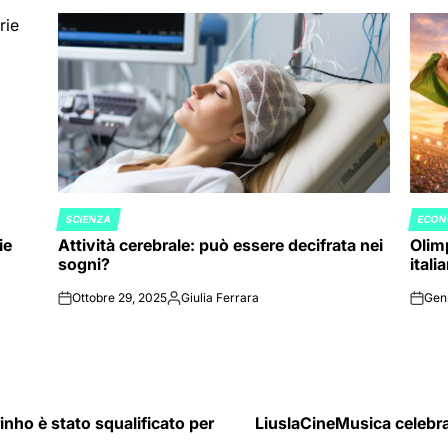
SCIENZA
ECON
POSTED
POST
ie
Attività cerebrale: può essere decifrata nei
Olimp
IN
IN
sogni?
itali
Ottobre 29, 2025
Giulia Ferrara
Gen
on
Posted
on
by
inho è stato squalificato per
LiuslaCineMusica celebra 