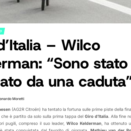
NO
d’Italia – Wilco
erman: “Sono stato
dato da una caduta
onardo Moretti
aesen
(AG2R Citroën) ha tentato la fortuna sulle prime piste della fin
he è partito da solo sulla prima tappa del
Giro d’Italia
. Alla fine n
iori pugili, compreso il suo leader,
Wilco Kelderman
, ha ottenuto 
 è stata conquistata dal favorito di giornata,
Mathieu van der Po