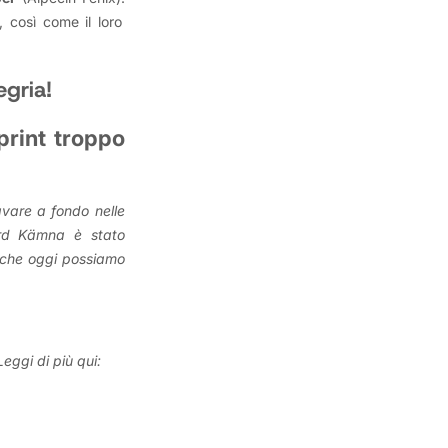
, così come il loro
egria!
print troppo
avare a fondo nelle
ard Kämna è stato
o che oggi possiamo
Leggi di più qui: