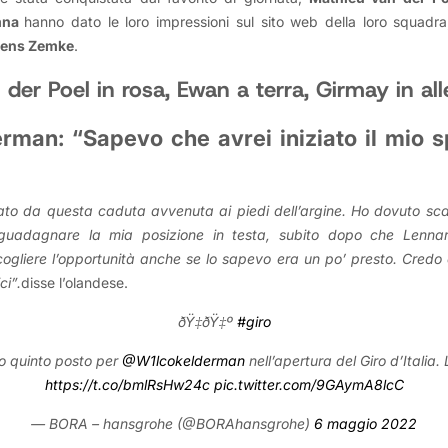
mna
hanno dato le loro impressioni sul sito web della loro squadra
Jens Zemke
.
der Poel in rosa, Ewan a terra, Girmay in all
rman: “Sapevo che avrei iniziato il mio s
ato da questa caduta avvenuta ai piedi dell’argine. Ho dovuto sc
riguadagnare la mia posizione in testa, subito dopo che Lenn
cogliere l’opportunità anche se lo sapevo era un po’ presto. Cred
ci”.
disse l’olandese.
ðŸ‡ðŸ‡º
#giro
 quinto posto per
@W1lcokelderman
nell’apertura del Giro d’Italia. 
https://t.co/bmlRsHw24c
pic.twitter.com/9GAymA8lcC
— BORA – hansgrohe (@BORAhansgrohe)
6 maggio 2022