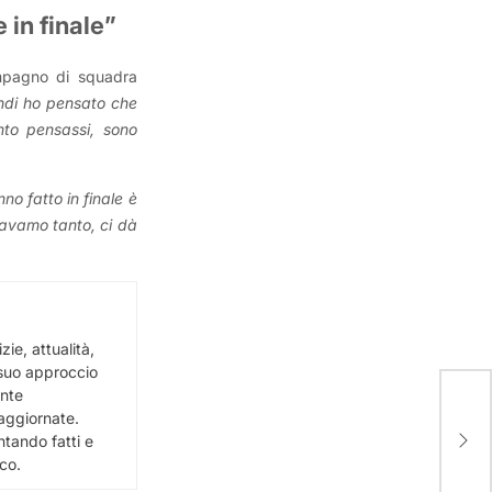
in finale”
mpagno di squadra
indi ho pensato che
nto pensassi, sono
no fatto in finale è
tavamo tanto, ci dà
ie, attualità,
l suo approccio
ente
La g
e aggiornate.
sate
ntando fatti e
terz
ico.