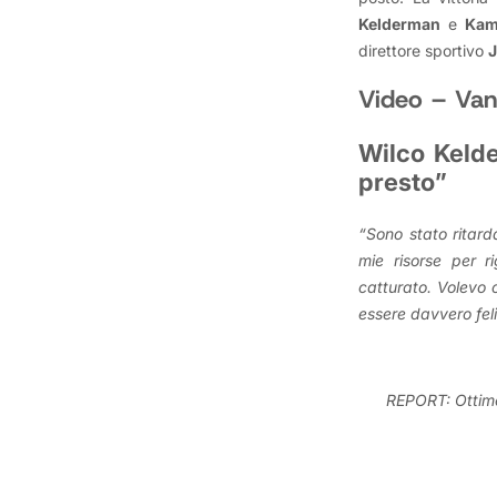
Kelderman
e
Ka
direttore sportivo
Video – Van 
Wilco Kelde
presto”
“Sono stato ritard
mie risorse per 
catturato. Volevo 
essere davvero feli
REPORT: Ottimo