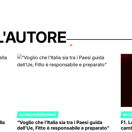
L'AUTORE
NOTIZIE IN PRIMO PIANO
NOTIZ
POSTED
POST
lla
“Voglio che l’Italia sia tra i Paesi guida
F1. L
IN
IN
dell’Ue, Fitto è responsabile e preparato”
cambi