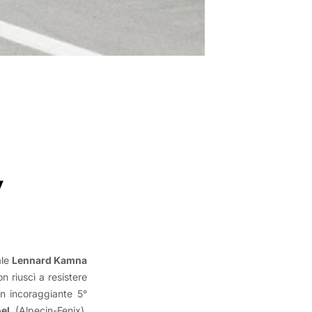
”
ale
Lennard Kamna
on riuscì a resistere
un incoraggiante 5°
el
(Alpecin-Fenix).