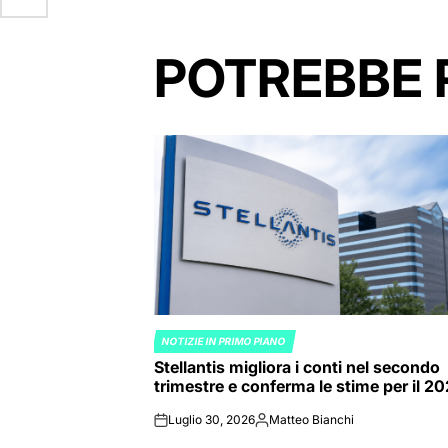
POTREBBE 
NOTIZIE IN PRIMO PIANO
POSTED
Stellantis migliora i conti nel secondo
IN
trimestre e conferma le stime per il 2
Luglio 30, 2026
Matteo Bianchi
on
Posted
by