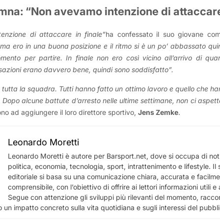
na: “Non avevamo intenzione di attaccare 
nzione di attaccare in finale”
ha confessato il suo giovane co
ma ero in una buona posizione e il ritmo si è un po’ abbassato qu
ento per partire. In finale non ero così vicino all’arrivo di qua
sazioni erano davvero bene, quindi sono soddisfatto”.
tutta la squadra. Tutti hanno fatto un ottimo lavoro e quello che han
 Dopo alcune battute d’arresto nelle ultime settimane, non ci aspet
rono ad aggiungere il loro direttore sportivo,
Jens Zemke
.
Leonardo Moretti
Leonardo Moretti è autore per Barsport.net, dove si occupa di notiz
politica, economia, tecnologia, sport, intrattenimento e lifestyle. I
editoriale si basa su una comunicazione chiara, accurata e facilm
comprensibile, con l’obiettivo di offrire ai lettori informazioni utili 
Segue con attenzione gli sviluppi più rilevanti del momento, racco
 un impatto concreto sulla vita quotidiana e sugli interessi del pubbl