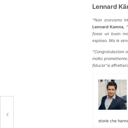
Lennard Käm
“Non avevamo inte
Lennard Kamna
,
“
fosse un buon mom
esploso. Ma le sen
“Congratulazioni a 
molto promettente.
fiducia”
si affretta
tor
storie che hanno