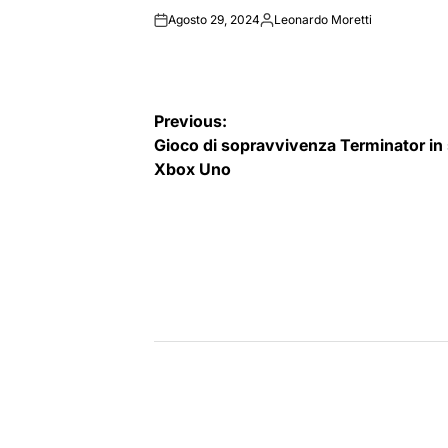
Agosto 29, 2024
Leonardo Moretti
on
Posted
by
Navigazione
Previous:
Gioco di sopravvivenza Terminator in
articoli
Xbox Uno