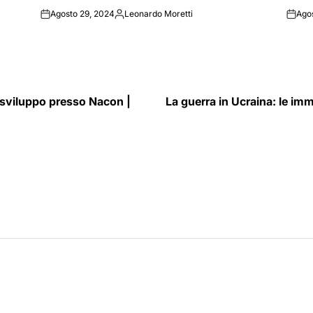
Agosto 29, 2024
Leonardo Moretti
Ago
on
Posted
on
by
 sviluppo presso Nacon |
La guerra in Ucraina: le imm