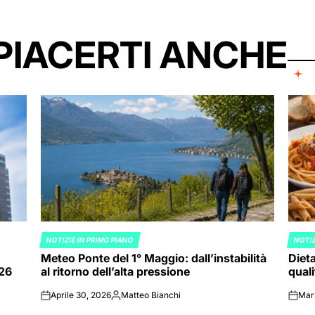
PIACERTI ANCHE
NOTIZIE IN PRIMO PIANO
NOTIZ
POSTED
POST
Meteo Ponte del 1° Maggio: dall’instabilità
Dieta
IN
IN
026
al ritorno dell’alta pressione
quali
Aprile 30, 2026
Matteo Bianchi
Mar
on
Posted
on
by