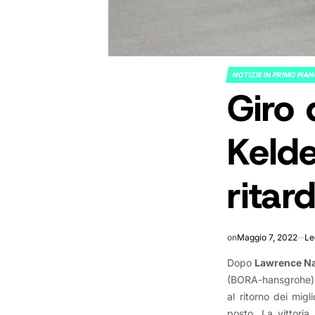
NOTIZIE IN PRIMO PIA
POSTED
Giro 
IN
Keld
ritar
on
Maggio 7, 2022
Le
Dopo
Lawrence N
(BORA-hansgrohe) c
al ritorno dei migl
posto. La vittoria