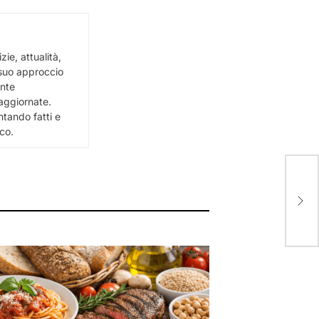
ie, attualità,
l suo approccio
ente
e aggiornate.
ntando fatti e
ico.
La R
dall
Zap