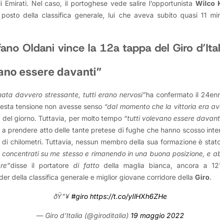
i Emirati. Nel caso, il portoghese vede salire l’opportunista
Wilco 
posto della classifica generale, lui che aveva subito quasi 11 minu
ano Oldani vince la 12a tappa del Giro d’Ital
vano essere davanti”
nata davvero stressante, tutti erano nervosi”
ha confermato il 24en
uesta tensione non avesse senso
“dal momento che la vittoria era av
a del giorno. Tuttavia, per molto tempo
“tutti volevano essere davant
o a prendere atto delle tante pretese di fughe che hanno scosso int
 di chilometri. Tuttavia, nessun membro della sua formazione è stat
concentrati su me stesso e rimanendo in una buona posizione, e ab
re”
disse il portatore
di fatto
della maglia bianca, ancora a 1
der della classifica generale e miglior giovane corridore della
Giro
.
ðŸ”¥
#giro
https://t.co/yIlHXh6ZHe
— Giro d’Italia (@giroditalia)
19 maggio 2022