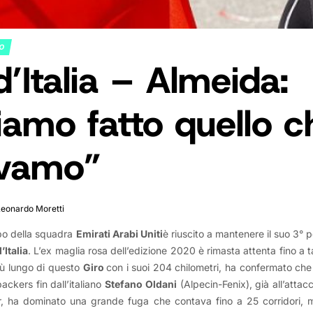
NO
d’Italia – Almeida:
amo fatto quello c
vamo”
Leonardo Moretti
apo della squadra
Emirati Arabi Uniti
è riuscito a mantenere il suo 3° p
’Italia
. L’ex maglia rosa dell’edizione 2020 è rimasta attenta fino a ta
più lungo di questo
Giro
con i suoi 204 chilometri, ha confermato che 
packers fin dall’italiano
Stefano Oldani
(Alpecin-Fenix), già all’atta
, ha dominato una grande fuga che contava fino a 25 corridori