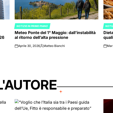
NOTIZIE IN PRIMO PIANO
NOTIZ
POSTED
POST
Meteo Ponte del 1° Maggio: dall’instabilità
Dieta
IN
IN
026
al ritorno dell’alta pressione
quali
Aprile 30, 2026
Matteo Bianchi
Mar
on
Posted
on
by
L'AUTORE