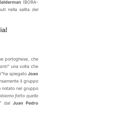
Kelderman
(BORA-
ti nella salita del
ia!
ne portoghese, che
anti”
una volta che
i”
ha spiegato
Joao
ensamente il gruppo
o notato nel gruppo
biamo fatto quello
2” dal
Juan Pedro