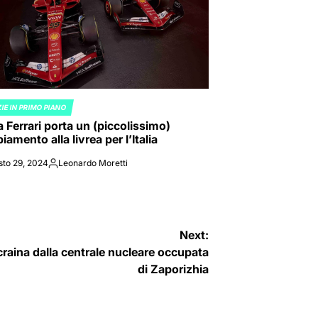
IE IN PRIMO PIANO
ED
a Ferrari porta un (piccolissimo)
amento alla livrea per l’Italia
sto 29, 2024
Leonardo Moretti
Posted
by
Next:
craina dalla centrale nucleare occupata
di Zaporizhia