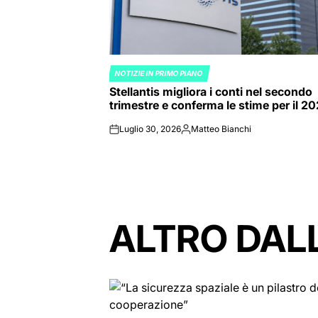
NOTIZIE IN PRIMO PIANO
POSTED
Stellantis migliora i conti nel secondo
IN
trimestre e conferma le stime per il 2
Luglio 30, 2026
Matteo Bianchi
on
Posted
by
ALTRO DAL