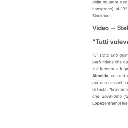
della squadra degl
hansgrohe) al 13° 
Blockhaus.
Video – Stef
“Tutti vole
“E’ stata una gior
però ritiene che q
si è formata la fug
Almeida
, costrett
per una sessantina
di testa:
“Eravamo 
che dovevamo fa
Lopez
entrambi lea