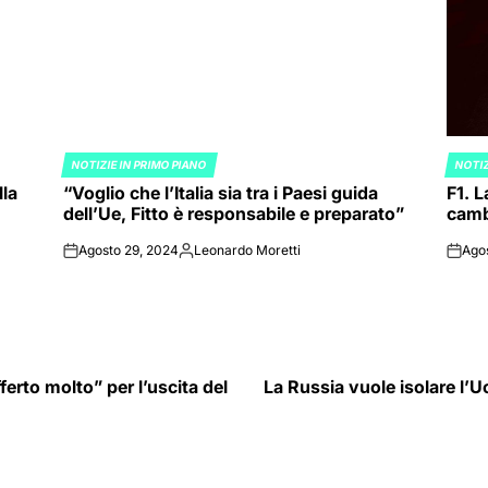
NOTIZIE IN PRIMO PIANO
NOTIZ
POSTED
POST
lla
“Voglio che l’Italia sia tra i Paesi guida
F1. L
IN
IN
dell’Ue, Fitto è responsabile e preparato”
cambi
Agosto 29, 2024
Leonardo Moretti
Ago
on
Posted
on
by
erto molto” per l’uscita del
La Russia vuole isolare l’U