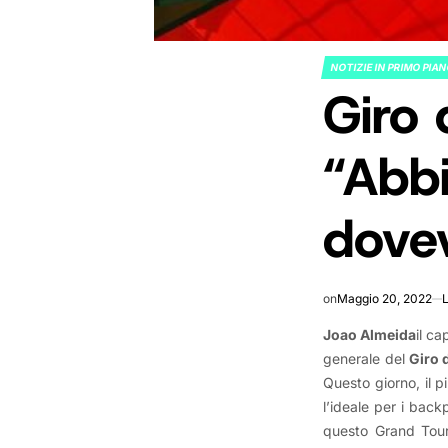
NOTIZIE IN PRIMO PIA
POSTED
Giro 
IN
“Abbi
dove
on
Maggio 20, 2022
Joao Almeida
il c
generale del
Giro d
Questo giorno, il 
l’ideale per i back
questo Grand Tour