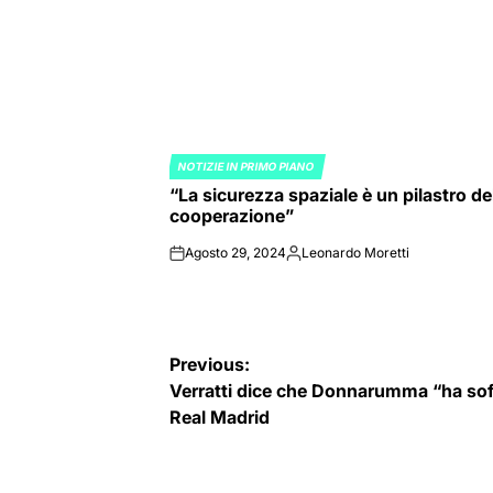
NOTIZIE IN PRIMO PIANO
POSTED
“La sicurezza spaziale è un pilastro de
IN
cooperazione”
Agosto 29, 2024
Leonardo Moretti
on
Posted
by
Navigazione
Previous:
Verratti dice che Donnarumma “ha soff
articoli
Real Madrid