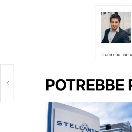
storie che hanno
ha
POTREBBE 
eal