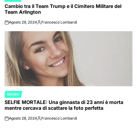
POSTED
Cambio tra il Team Trump e il Cimitero Militare del
IN
Team Arlington
Agosto 29, 2024
Francesco Lombardi
on
Posted
by
MONDO
POSTED
SELFIE MORTALE: Una ginnasta di 23 anni è morta
IN
mentre cercava di scattare la foto perfetta
Agosto 28, 2024
Francesco Lombardi
on
Posted
by