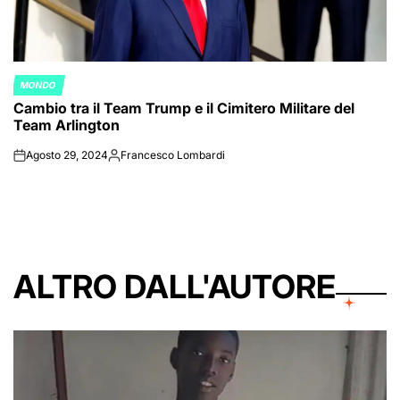
MONDO
POSTED
Cambio tra il Team Trump e il Cimitero Militare del
IN
Team Arlington
Agosto 29, 2024
Francesco Lombardi
on
Posted
by
ALTRO DALL'AUTORE