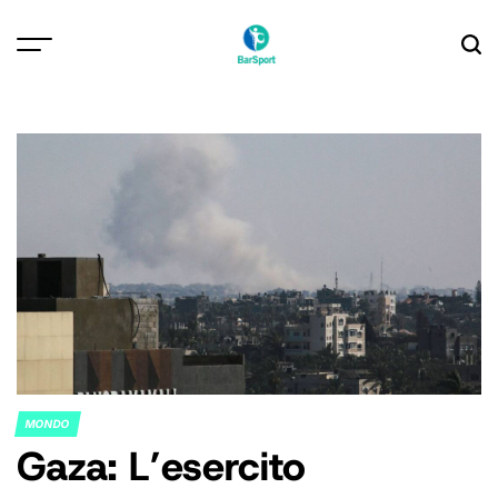
Skip
to
content
MONDO
POSTED
Gaza: L’esercito
IN