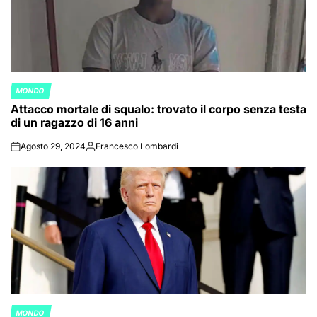
MONDO
POSTED
Attacco mortale di squalo: trovato il corpo senza testa
IN
di un ragazzo di 16 anni
Agosto 29, 2024
Francesco Lombardi
on
Posted
by
MONDO