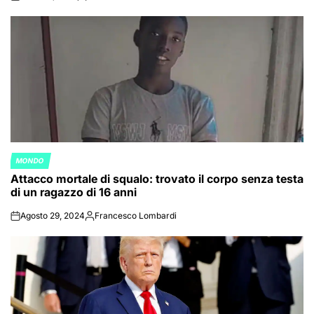
on
Posted
by
MONDO
POSTED
Attacco mortale di squalo: trovato il corpo senza testa
IN
di un ragazzo di 16 anni
Agosto 29, 2024
Francesco Lombardi
on
Posted
by