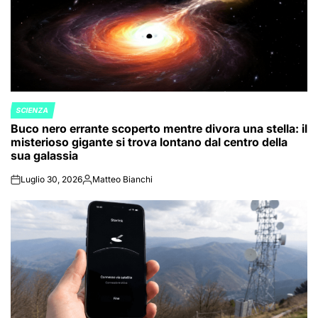
SCIENZA
POSTED
Buco nero errante scoperto mentre divora una stella: il
IN
misterioso gigante si trova lontano dal centro della
sua galassia
Luglio 30, 2026
Matteo Bianchi
on
Posted
by