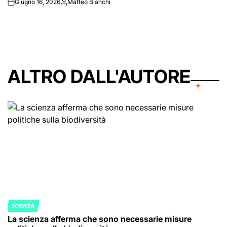
Giugno 16, 2026
Matteo Bianchi
on
Posted
by
ALTRO DALL'AUTORE
SCIENZA
POSTED
La scienza afferma che sono necessarie misure
IN