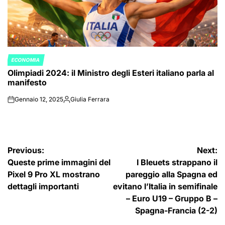
ECONOMIA
POSTED
Olimpiadi 2024: il Ministro degli Esteri italiano parla al
IN
manifesto
Gennaio 12, 2025
Giulia Ferrara
on
Posted
by
Navigazione
Previous:
Next:
Queste prime immagini del
I Bleuets strappano il
articoli
Pixel 9 Pro XL mostrano
pareggio alla Spagna ed
dettagli importanti
evitano l’Italia in semifinale
– Euro U19 – Gruppo B –
Spagna-Francia (2-2)