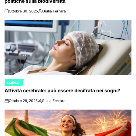
politiche sulla biodiversità
Ottobre 30, 2025
Giulia Ferrara
on
Posted
by
SCIENZA
POSTED
Attività cerebrale: può essere decifrata nei sogni?
IN
Ottobre 29, 2025
Giulia Ferrara
on
Posted
by