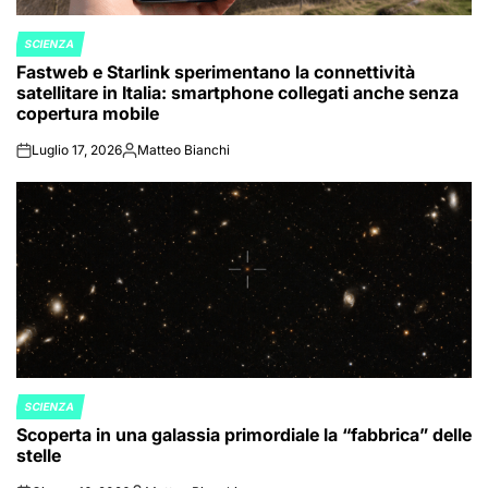
SCIENZA
POSTED
Fastweb e Starlink sperimentano la connettività
IN
satellitare in Italia: smartphone collegati anche senza
copertura mobile
Luglio 17, 2026
Matteo Bianchi
on
Posted
by
SCIENZA
POSTED
Scoperta in una galassia primordiale la “fabbrica” delle
IN
stelle