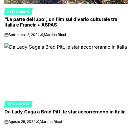
DIVERTIMENTO
POSTED
“La parte del lupo”, un film sul divario culturale tra
IN
Italia e Francia • ASPAS
Settembre 2, 2024
Martina Ricci
on
Posted
by
DIVERTIMENTO
POSTED
Da Lady Gaga a Brad Pitt, le star accorreranno in Italia
IN
Agosto 29, 2024
Martina Ricci
on
Posted
by