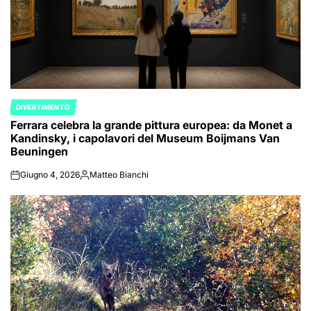
DIVERTIMENTO
POSTED
Ferrara celebra la grande pittura europea: da Monet a
IN
Kandinsky, i capolavori del Museum Boijmans Van
Beuningen
Giugno 4, 2026
Matteo Bianchi
on
Posted
by