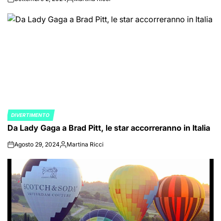
on
Posted
by
DIVERTIMENTO
POSTED
Da Lady Gaga a Brad Pitt, le star accorreranno in Italia
IN
Agosto 29, 2024
Martina Ricci
on
Posted
by