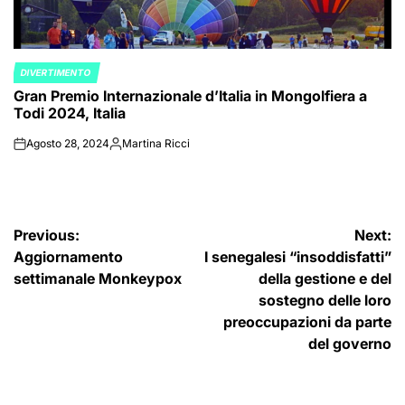
DIVERTIMENTO
POSTED
Gran Premio Internazionale d’Italia in Mongolfiera a
IN
Todi 2024, Italia
Agosto 28, 2024
Martina Ricci
on
Posted
by
Navigazione
Previous:
Next:
Aggiornamento
I senegalesi “insoddisfatti”
articoli
settimanale Monkeypox
della gestione e del
sostegno delle loro
preoccupazioni da parte
del governo