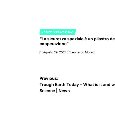
NOTIZIE IN PRIMO PIANO
POSTED
“La sicurezza spaziale è un pilastro de
IN
cooperazione”
Agosto 29, 2024
Leonardo Moretti
on
Posted
by
Navigazione
Previous:
Trough Earth Today – What is it and w
articoli
Science | News