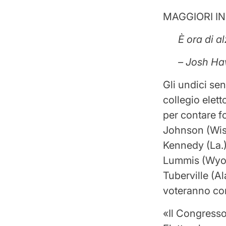
MAGGIORI I
È ora di al
– Josh H
Gli undici sen
collegio elet
per contare f
Johnson (Wis.
Kennedy (La.)
Lummis (Wyo.)
Tuberville (A
voteranno cont
«
Il Congress