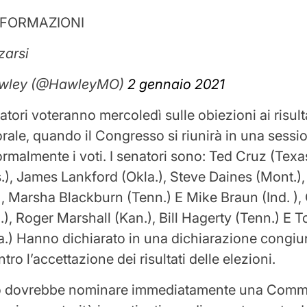
NFORMAZIONI
zarsi
awley (@HawleyMO)
2 gennaio 2021
atori voteranno mercoledì sulle obiezioni ai risult
torale, quando il Congresso si riunirà in una sess
ormalmente i voti. I senatori sono: Ted Cruz (Texa
), James Lankford (Okla.), Steve Daines (Mont.)
, Marsha Blackburn (Tenn.) E Mike Braun (Ind. ),
, Roger Marshall (Kan.), Bill Hagerty (Tenn.) E
la.) Hanno dichiarato in una dichiarazione congiu
ro l’accettazione dei risultati delle elezioni.
o dovrebbe nominare immediatamente una Comm