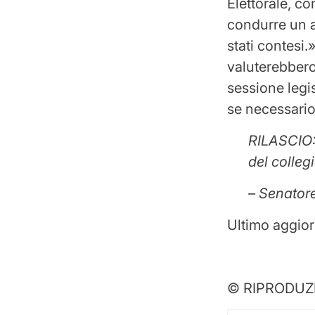
Elettorale, co
condurre un au
stati contesi.
valuterebbero
sessione legi
se necessario
RILASCIO: 
del colleg
– Senator
Ultimo aggio
© RIPRODUZ