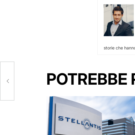
storie che hanno
POTREBBE 
and
ence