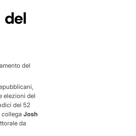
 del
repubblicani,
 elezioni del
ndici dei 52
o collega
Josh
ttorale da