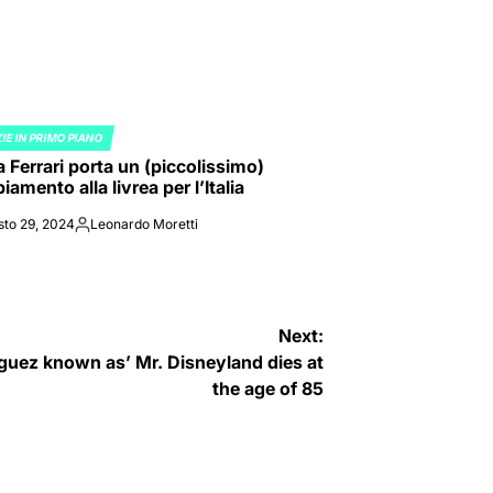
IE IN PRIMO PIANO
ED
a Ferrari porta un (piccolissimo)
amento alla livrea per l’Italia
sto 29, 2024
Leonardo Moretti
Posted
by
Next:
uez known as’ Mr. Disneyland dies at
the age of 85