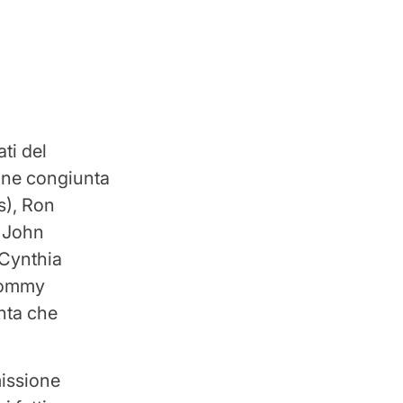
ati del
ione congiunta
s), Ron
, John
 Cynthia
 Tommy
nta che
issione