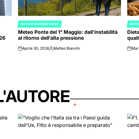
NOTIZIE IN PRIMO PIANO
NOTIZ
POSTED
POST
Meteo Ponte del 1° Maggio: dall’instabilità
Dieta
IN
IN
026
al ritorno dell’alta pressione
quali
Aprile 30, 2026
Matteo Bianchi
Mar
on
Posted
on
by
L'AUTORE