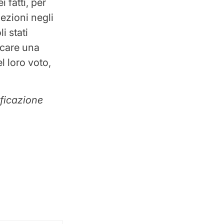
 fatti, per
lezioni negli
i stati
ocare una
l loro voto,
ificazione