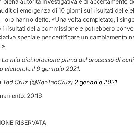
n piena autorità investigativa e di accertamento dei
dit di emergenza di 10 giorni sui risultati delle e
»
, loro hanno detto.
«
Una volta completato, i singol
 i risultati della commissione e potrebbero conv
slativa speciale per certificare un cambiamento ne
.
».
La mia dichiarazione prima del processo di cert
io elettorale il 6 gennaio 2021.
e Ted Cruz (@SenTedCruz)
2 gennaio 2021
rnamento: 20:16
IONE RISERVATA