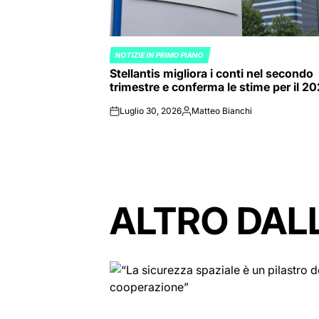
NOTIZIE IN PRIMO PIANO
POSTED
Stellantis migliora i conti nel secondo
IN
trimestre e conferma le stime per il 2
Luglio 30, 2026
Matteo Bianchi
on
Posted
by
ALTRO DAL