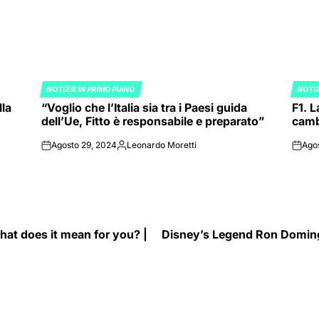
NOTIZIE IN PRIMO PIANO
NOTIZ
POSTED
POST
lla
“Voglio che l’Italia sia tra i Paesi guida
F1. L
IN
IN
dell’Ue, Fitto è responsabile e preparato”
cambi
Agosto 29, 2024
Leonardo Moretti
Ago
on
Posted
on
by
hat does it mean for you? |
Disney’s Legend Ron Doming