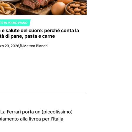
IE IN PRIMO PIANO
ED
 e salute del cuore: perché conta la
tà di pane, pasta e carne
zo 23, 2026
Matteo Bianchi
Posted
by