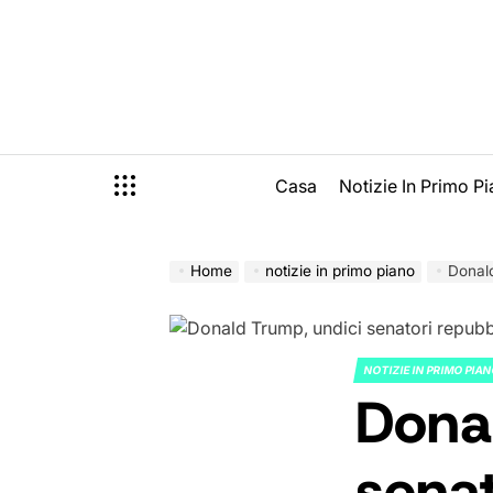
Skip
to
content
Casa
Notizie In Primo P
Home
notizie in primo piano
Donald 
NOTIZIE IN PRIMO PIA
POSTED
Dona
IN
senat