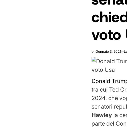
chied
voto
on
Gennaio 3, 2021
L
Donald Tru
tra cui Ted C
2024, che vogl
senatori repu
Hawley
la ce
parte del Con