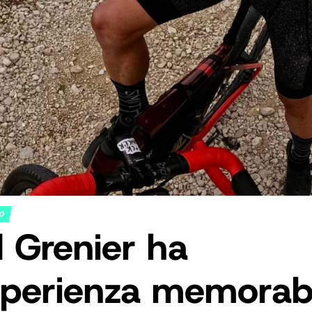
NO
 Grenier ha
sperienza memorabi