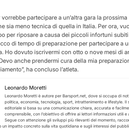
 vorrebbe partecipare a un’altra gara la prossima 
 sia meno tecnica di quella in Italia. Per ora, vu
o per riposare a causa dei piccoli infortuni subiti
acco di tempo di preparazione per partecipare a u
a. Ho dovuto iscrivermi con otto o nove mesi di an
a. Devo anche prendermi cura della mia preparazion
amento”, ha concluso l’atleta.
Leonardo Moretti
Leonardo Moretti è autore per Barsport.net, dove si occupa di notiz
politica, economia, tecnologia, sport, intrattenimento e lifestyle. I
editoriale si basa su una comunicazione chiara, accurata e facilm
comprensibile, con l’obiettivo di offrire ai lettori informazioni utili 
Segue con attenzione gli sviluppi più rilevanti del momento, racco
 un impatto concreto sulla vita quotidiana e sugli interessi del pubbl