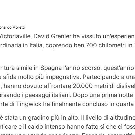
onardo Moretti
Victoriaville, David Grenier ha vissuto un’esperien
rdinaria in Italia, coprendo ben 700 chilometri in
tura simile in Spagna l’anno scorso, quest’anno
a sfida molto più impegnativa. Partecipando a un
sti, hanno dovuto affrontare 20.000 metri di dislive
ersando i paesaggi italiani. Dopo una prima notte p
ente di Tingwick ha finalmente concluso in quarta
stata un gradino più in alto. Il livello di altitudine
raticare e il caldo intenso hanno fatto sì che ci fos