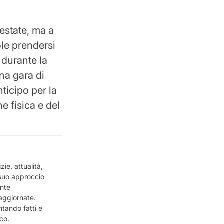
estate, ma a
ole prendersi
 durante la
na gara di
ticipo per la
e fisica e del
ie, attualità,
l suo approccio
ente
e aggiornate.
ntando fatti e
ico.