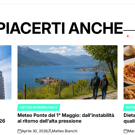
PIACERTI ANCHE
NOTIZIE IN PRIMO PIANO
NOTIZ
POSTED
POST
Meteo Ponte del 1° Maggio: dall’instabilità
Dieta
IN
IN
026
al ritorno dell’alta pressione
quali
Aprile 30, 2026
Matteo Bianchi
Mar
on
Posted
on