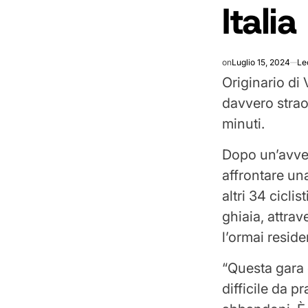
Italia
on
Luglio 15, 2024
Le
Originario di 
davvero strao
minuti.
Dopo un’avven
affrontare un
altri 34 cicli
ghiaia, attrav
l’ormai resid
“Questa gara è 
difficile da p