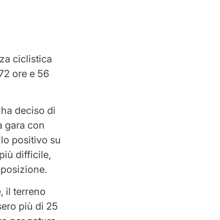
za ciclistica
 72 ore e 56
 ha deciso di
a gara con
llo positivo su
iù difficile,
 posizione.
, il terreno
sero più di 25