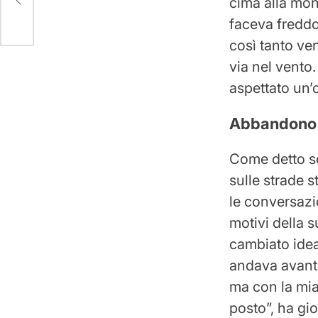
cima alla mon
faceva freddo
così tanto ve
via nel vent
aspettato un’o
Abbandono
Come detto so
sulle strade s
le conversazi
motivi della 
cambiato idea
andava avanti
ma con la mia
posto”, ha gio