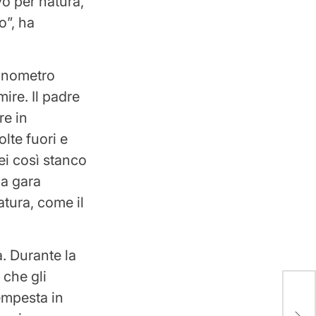
o per natura,
o”, ha
ronometro
ire. Il padre
re in
lte fuori e
ei così stanco
na gara
atura, come il
a. Durante la
 che gli
Ten
tempesta in
GoF