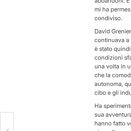
abbandoni. È 
mi ha permess
condiviso.
David Grenier
continuava a 
è stato quindi
condizioni sfa
una volta in 
che la comodit
autonoma, qui
cibo e gli ind
Ha sperimenta
sua avventura
hanno fatto v
ui