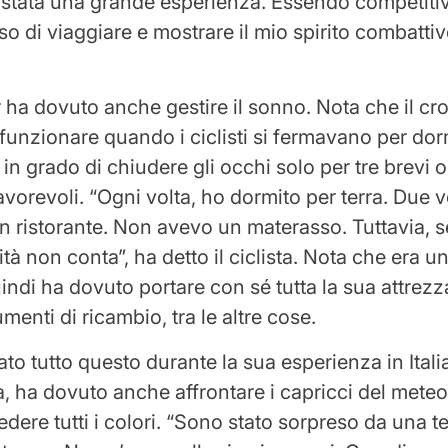
stata una grande esperienza. Essendo competitiv
o di viaggiare e mostrare il mio spirito combattiv
 ha dovuto anche gestire il sonno. Nota che il c
funzionare quando i ciclisti si fermavano per dorm
 in grado di chiudere gli occhi solo per tre brevi o
vorevoli. “Ogni volta, ho dormito per terra. Due vo
un ristorante. Non avevo un materasso. Tuttavia, s
à non conta”, ha detto il ciclista. Nota che era u
ndi ha dovuto portare con sé tutta la sua attrezz
umenti di ricambio, tra le altre cose.
to tutto questo durante la sua esperienza in Itali
, ha dovuto anche affrontare i capricci del meteo
edere tutti i colori. “Sono stato sorpreso da una 