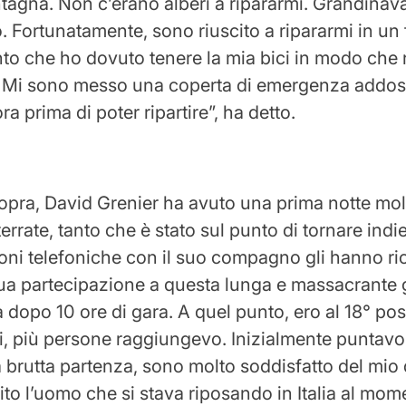
tagna. Non c’erano alberi a ripararmi. Grandinav
. Fortunatamente, sono riuscito a ripararmi in un 
nto che ho dovuto tenere la mia bici in modo che
o. Mi sono messo una coperta di emergenza addos
ra prima di poter ripartire”, ha detto.
pra, David Grenier ha avuto una prima notte molto
terrate, tanto che è stato sul punto di tornare indie
oni telefoniche con il suo compagno gli hanno ric
sua partecipazione a questa lunga e massacrante 
 dopo 10 ore di gara. A quel punto, ero al 18° pos
, più persone raggiungevo. Inizialmente puntavo 
 brutta partenza, sono molto soddisfatto del mio
ito l’uomo che si stava riposando in Italia al mom