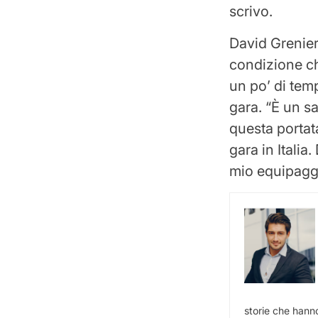
scrivo.
David Grenier
condizione che
un po’ di temp
gara. “È un s
questa portat
gara in Itali
mio equipaggi
storie che hanno