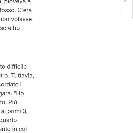
a, pioveva e
Trum
doll
fosso. C’era
 non volasse
so e ho
 difficile
tro. Tuttavia,
ordato i
gara. “Ho
to. Più
ai primi 3,
 quarto
ento in cui