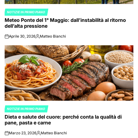
NOTIZIE IN PRIMO PIANO
POSTED
Meteo Ponte del 1° Maggio: dall’instabilità al ritorno
IN
dell’alta pressione
Aprile 30, 2026
Matteo Bianchi
on
Posted
by
NOTIZIE IN PRIMO PIANO
POSTED
Dieta e salute del cuore: perché conta la qualità di
IN
pane, pasta e carne
Marzo 23, 2026
Matteo Bianchi
on
Posted