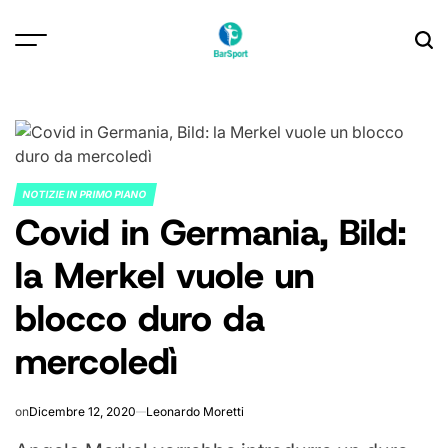
Skip
to
content
NOTIZIE IN PRIMO PIANO
POSTED
Covid in Germania, Bild:
IN
la Merkel vuole un
blocco duro da
mercoledì
on
Dicembre 12, 2020
Leonardo Moretti