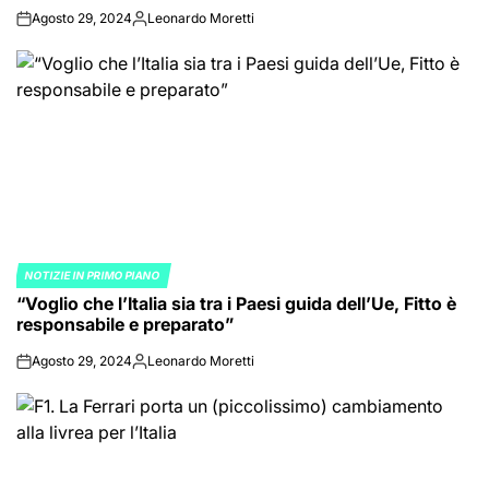
Agosto 29, 2024
Leonardo Moretti
on
Posted
by
NOTIZIE IN PRIMO PIANO
POSTED
“Voglio che l’Italia sia tra i Paesi guida dell’Ue, Fitto è
IN
responsabile e preparato”
Agosto 29, 2024
Leonardo Moretti
on
Posted
by