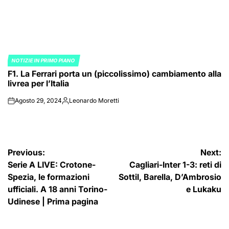
NOTIZIE IN PRIMO PIANO
POSTED
F1. La Ferrari porta un (piccolissimo) cambiamento alla
IN
livrea per l’Italia
Agosto 29, 2024
Leonardo Moretti
on
Posted
by
Navigazione
Previous:
Next:
Serie A LIVE: Crotone-
Cagliari-Inter 1-3: reti di
articoli
Spezia, le formazioni
Sottil, Barella, D’Ambrosio
ufficiali. A 18 anni Torino-
e Lukaku
Udinese | Prima pagina