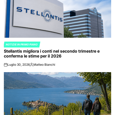
NOTIZIE IN PRIMO PIANO
POSTED
Stellantis migliora i conti nel secondo trimestre e
IN
conferma le stime per il 2026
Luglio 30, 2026
Matteo Bianchi
on
Posted
by