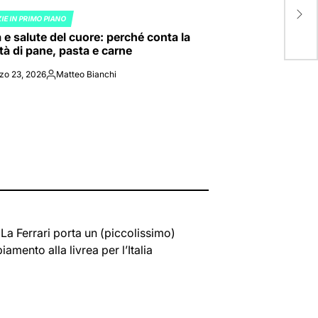
raff
IE IN PRIMO PIANO
all’
ED
 e salute del cuore: perché conta la
tà di pane, pasta e carne
zo 23, 2026
Matteo Bianchi
Posted
by