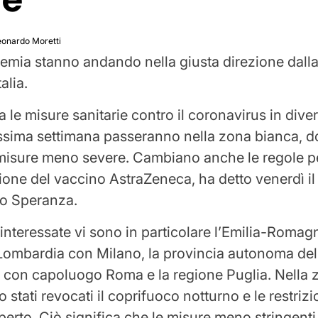
eonardo Moretti
pidemia stanno andando nella giusta direzione dall
alia.
nta le misure sanitarie contro il coronavirus in dive
ssima settimana passeranno nella zona bianca, d
misure meno severe. Cambiano anche le regole pe
one del vaccino AstraZeneca, ha detto venerdì il 
to Speranza.
 interessate vi sono in particolare l’Emilia-Romagn
Lombardia con Milano, la provincia autonoma del 
 con capoluogo Roma e la regione Puglia. Nella 
no stati revocati il ​​coprifuoco notturno e le restrizi
’aperto. Ciò significa che le misure meno stringenti