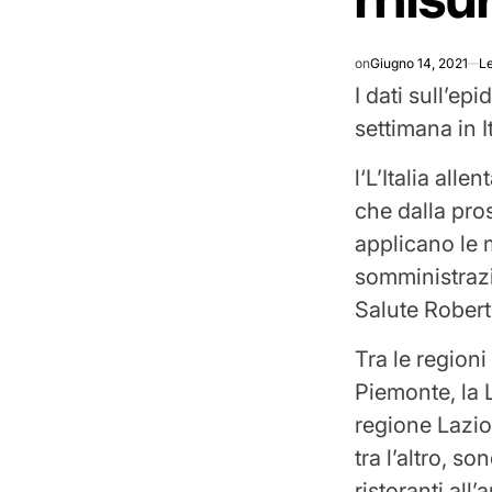
on
Giugno 14, 2021
L
I dati sull’e
settimana in It
l
‘L’Italia alle
che dalla pro
applicano le 
somministrazi
Salute Rober
Tra le regioni
Piemonte, la 
regione Lazio
tra l’altro, so
ristoranti all