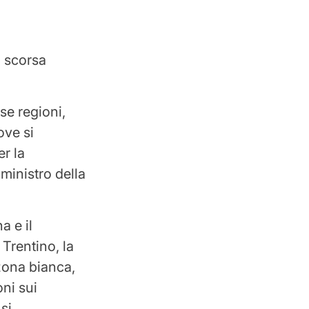
a scorsa
rse regioni,
ove si
r la
ministro della
a e il
Trentino, la
zona bianca,
oni sui
 si