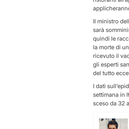
applicheranno 
Il ministro d
sarà somminis
quindi le rac
la morte di u
ricevuto il v
gli esperti sa
del tutto ecc
I dati sull’e
settimana in I
sceso da 32 a