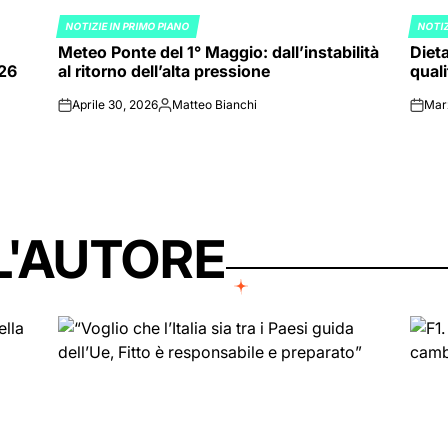
NOTIZIE IN PRIMO PIANO
NOTIZ
POSTED
POST
Meteo Ponte del 1° Maggio: dall’instabilità
Dieta
IN
IN
026
al ritorno dell’alta pressione
quali
Aprile 30, 2026
Matteo Bianchi
Mar
on
Posted
on
by
L'AUTORE