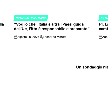
NOTIZIE IN PRIMO PIANO
NOTIZ
POSTED
POST
lla
“Voglio che l’Italia sia tra i Paesi guida
F1. L
IN
IN
dell’Ue, Fitto è responsabile e preparato”
cambi
Agosto 29, 2024
Leonardo Moretti
Ago
on
Posted
on
by
Un sondaggio ril