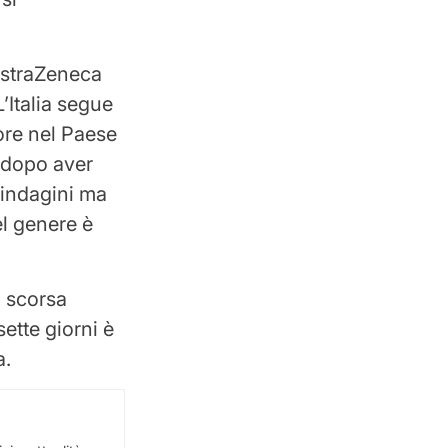
 AstraZeneca
’Italia segue
ore nel Paese
 dopo aver
i indagini ma
el genere è
a scorsa
sette giorni è
a.