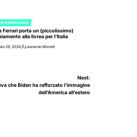
IE IN PRIMO PIANO
ED
a Ferrari porta un (piccolissimo)
amento alla livrea per l’Italia
sto 29, 2024
Leonardo Moretti
Posted
by
Next:
eva che Biden ha rafforzato l’immagine
dell’America all’estero