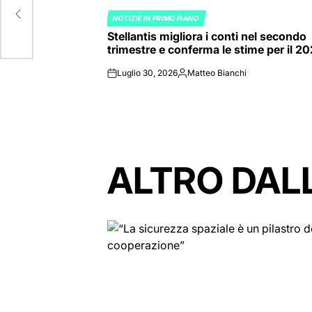
ni
NOTIZIE IN PRIMO PIANO
POSTED
Stellantis migliora i conti nel secondo
IN
trimestre e conferma le stime per il 2
Luglio 30, 2026
Matteo Bianchi
on
Posted
by
ALTRO DAL