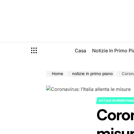
Skip
to
content
Casa
Notizie In Primo P
Home
notizie in primo piano
Corona
NOTIZIE IN PRIMO PIA
POSTED
Coron
IN
misu