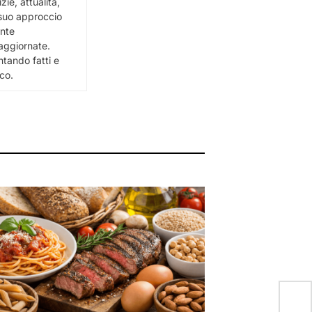
ie, attualità,
l suo approccio
ente
e aggiornate.
ntando fatti e
ico.
Un 