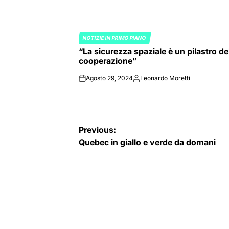
NOTIZIE IN PRIMO PIANO
POSTED
“La sicurezza spaziale è un pilastro de
IN
cooperazione”
Agosto 29, 2024
Leonardo Moretti
on
Posted
by
Navigazione
Previous:
Quebec in giallo e verde da domani
articoli