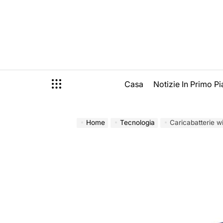
Skip
to
content
Casa
Notizie In Primo P
Home
Tecnologia
Caricabatterie wir