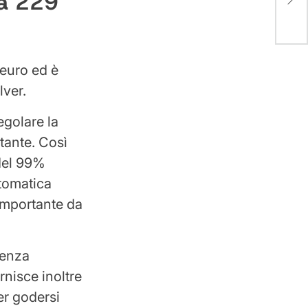
 a 229
aver
 euro ed è
lver.
egolare la
stante. Così
del 99%
utomatica
 importante da
 senza
rnisce inoltre
er godersi