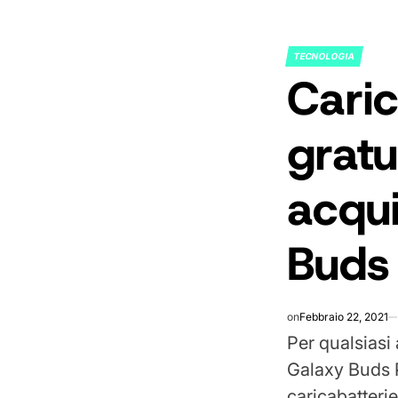
TECNOLOGIA
POSTED
Caric
IN
gratu
acqu
Buds
on
Febbraio 22, 2021
Per qualsiasi
Galaxy Buds P
caricabatteri