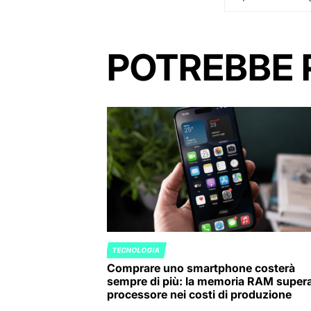
POTREBBE 
TECNOLOGIA
POSTED
Comprare uno smartphone costerà
IN
sempre di più: la memoria RAM supera 
processore nei costi di produzione