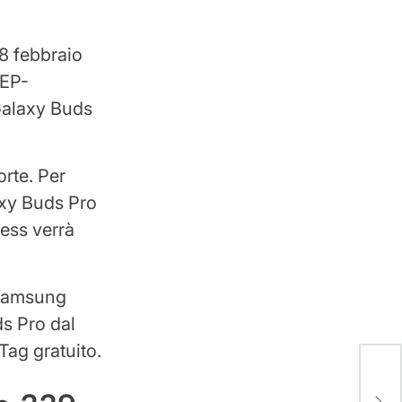
28 febbraio
 EP-
Galaxy Buds
rte. Per
axy Buds Pro
eless verrà
e Samsung
ds Pro dal
ag gratuito.
La s