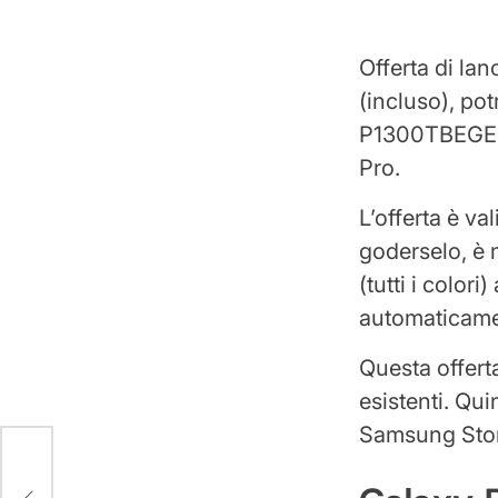
Offerta di la
(incluso), po
P1300TBEGEU 
Pro.
L’offerta è v
goderselo, è 
(tutti i color
automaticamen
Questa offert
esistenti. Qui
Samsung Store
i