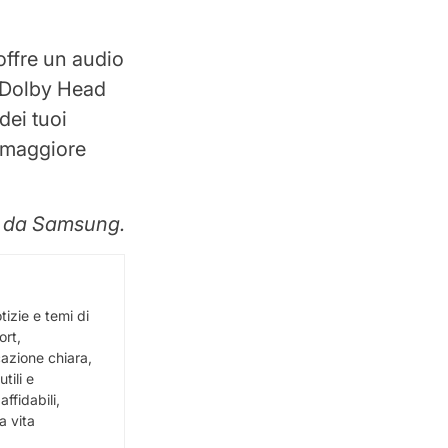
offre un audio
a Dolby Head
dei tuoi
a maggiore
o da Samsung.
izie e temi di
ort,
cazione chiara,
tili e
ffidabili,
a vita