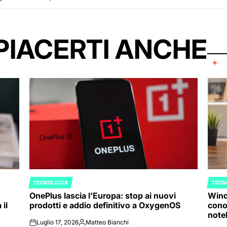
PIACERTI ANCHE
TECNOLOGIA
TECN
POSTED
POST
OnePlus lascia l’Europa: stop ai nuovi
Wind
IN
IN
il
prodotti e addio definitivo a OxygenOS
cono
note
Luglio 17, 2026
Matteo Bianchi
on
Posted