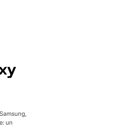
axy
i Samsung,
e: un
.