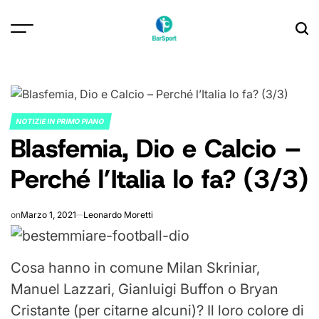
Skip
to
content
NOTIZIE IN PRIMO PIANO
POSTED
Blasfemia, Dio e Calcio –
IN
Perché l’Italia lo fa? (3/3)
on
Marzo 1, 2021
Leonardo Moretti
Cosa hanno in comune Milan Skriniar,
Manuel Lazzari, Gianluigi Buffon o Bryan
Cristante (per citarne alcuni)? Il loro colore di