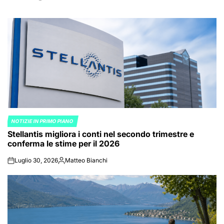
NOTIZIE IN PRIMO PIANO
POSTED
Stellantis migliora i conti nel secondo trimestre e
IN
conferma le stime per il 2026
Luglio 30, 2026
Matteo Bianchi
on
Posted
by