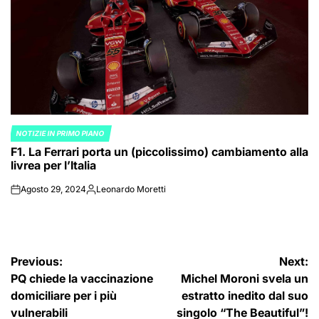
NOTIZIE IN PRIMO PIANO
POSTED
F1. La Ferrari porta un (piccolissimo) cambiamento alla
IN
livrea per l’Italia
Agosto 29, 2024
Leonardo Moretti
on
Posted
by
Navigazione
Previous:
Next:
PQ chiede la vaccinazione
Michel Moroni svela un
articoli
domiciliare per i più
estratto inedito dal suo
vulnerabili
singolo “The Beautiful”!