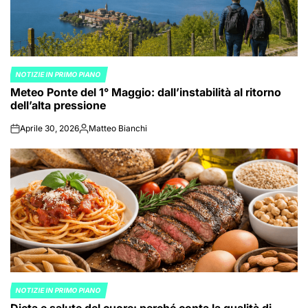
NOTIZIE IN PRIMO PIANO
POSTED
Meteo Ponte del 1° Maggio: dall’instabilità al ritorno
IN
dell’alta pressione
Aprile 30, 2026
Matteo Bianchi
on
Posted
by
NOTIZIE IN PRIMO PIANO
POSTED
IN