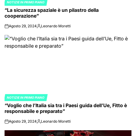
NOTIZIE IN PRIMO PIANO
POSTED
“La sicurezza spaziale è un pilastro della
IN
cooperazione”
Agosto 29, 2024
Leonardo Moretti
on
Posted
by
NOTIZIE IN PRIMO PIANO
POSTED
“Voglio che l’Italia sia tra i Paesi guida dell’Ue, Fitto è
IN
responsabile e preparato”
Agosto 29, 2024
Leonardo Moretti
on
Posted
by