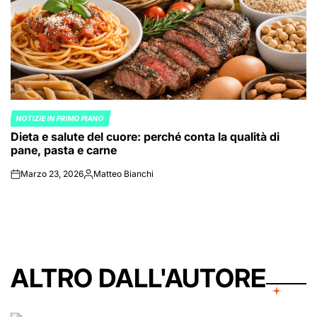
NOTIZIE IN PRIMO PIANO
POSTED
Dieta e salute del cuore: perché conta la qualità di
IN
pane, pasta e carne
Marzo 23, 2026
Matteo Bianchi
on
Posted
by
ALTRO DALL'AUTORE