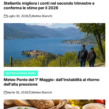
Stellantis migliora i conti nel secondo trimestre e
IN
conferma le stime per il 2026
Luglio 30, 2026
Matteo Bianchi
on
Posted
by
NOTIZIE IN PRIMO PIANO
POSTED
Meteo Ponte del 1° Maggio: dall’instabilità al ritorno
IN
dell’alta pressione
Aprile 30, 2026
Matteo Bianchi
on
Posted
by