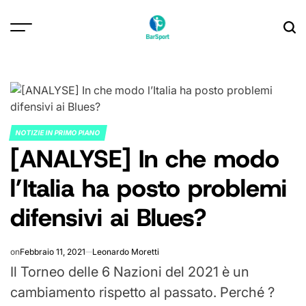
Skip
to
content
NOTIZIE IN PRIMO PIANO
POSTED
[ANALYSE] In che modo
IN
l’Italia ha posto problemi
difensivi ai Blues?
on
Febbraio 11, 2021
Leonardo Moretti
Il Torneo delle 6 Nazioni del 2021 è un
cambiamento rispetto al passato. Perché ?