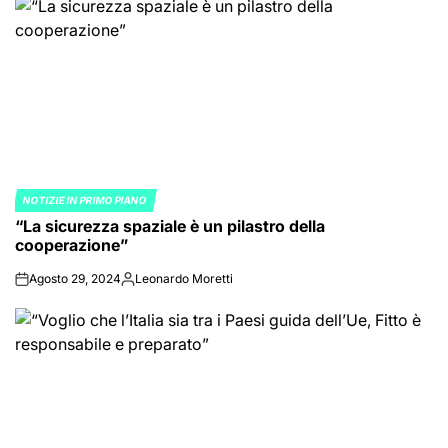
NOTIZIE IN PRIMO PIANO
POSTED
“La sicurezza spaziale è un pilastro della
IN
cooperazione”
Agosto 29, 2024
Leonardo Moretti
on
Posted
by