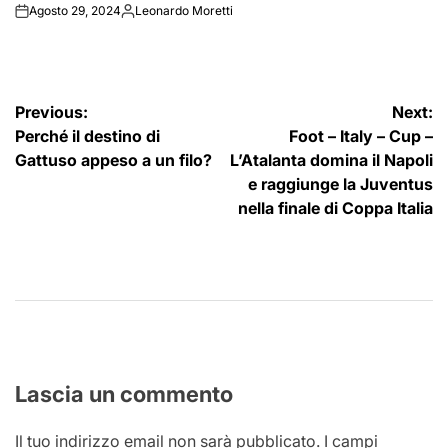
Agosto 29, 2024
Leonardo Moretti
on
Posted
by
Navigazione
Previous:
Next:
Perché il destino di
Foot – Italy – Cup –
articoli
Gattuso appeso a un filo?
L’Atalanta domina il Napoli
e raggiunge la Juventus
nella finale di Coppa Italia
Lascia un commento
Il tuo indirizzo email non sarà pubblicato.
I campi