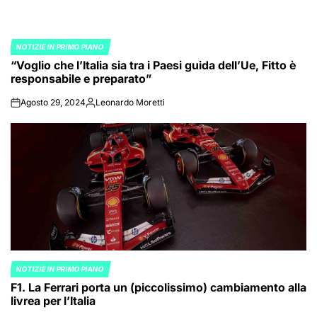
NOTIZIE IN PRIMO PIANO
POSTED
“Voglio che l’Italia sia tra i Paesi guida dell’Ue, Fitto è
IN
responsabile e preparato”
Agosto 29, 2024
Leonardo Moretti
on
Posted
by
NOTIZIE IN PRIMO PIANO
POSTED
F1. La Ferrari porta un (piccolissimo) cambiamento alla
IN
livrea per l’Italia