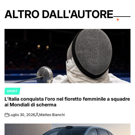
ALTRO DALL'AUTORE
SPORT
POSTED
L’Italia conquista l’oro nel fioretto femminile a squadre
IN
ai Mondiali di scherma
Luglio 30, 2026
Matteo Bianchi
on
Posted
by