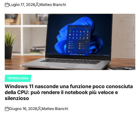
Luglio 17, 2026
Matteo Bianchi
on
Posted
by
TECNOLOGIA
POSTED
Windows 11 nasconde una funzione poco conosciuta
IN
della CPU: può rendere il notebook più veloce e
silenzioso
Giugno 16, 2026
Matteo Bianchi
on
Posted
by