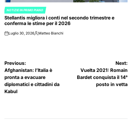
NOTIZIE IN PRIMO PIANO
POSTED
Stellantis migliora i conti nel secondo trimestre e
IN
conferma le stime per il 2026
Luglio 30, 2026
Matteo Bianchi
on
Posted
by
Navigazione
Previous:
Next:
Afghanistan: l’Italia è
Vuelta 2021: Romain
articoli
pronta a evacuare
Bardet conquista il 14°
diplomatici e cittadini da
posto in vetta
Kabul