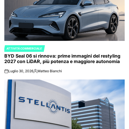
ATTIVITÀ COMMERCIALE
POSTED
BYD Seal 06 si rinnova: prime immagini del restyling
IN
2027 con LiDAR, più potenza e maggiore autonomia
Luglio 30, 2026
Matteo Bianchi
on
Posted
by