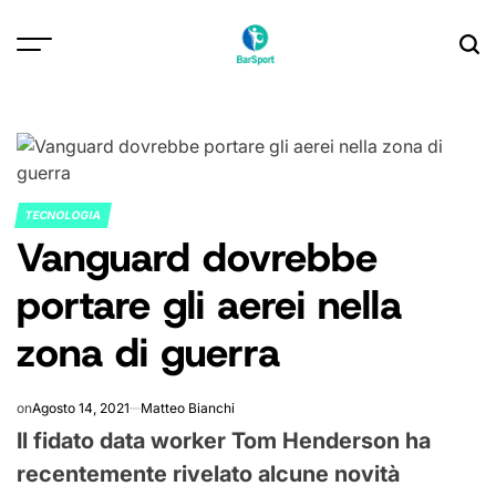
Skip
to
content
TECNOLOGIA
POSTED
Vanguard dovrebbe
IN
portare gli aerei nella
zona di guerra
on
Agosto 14, 2021
Matteo Bianchi
Il fidato data worker Tom Henderson ha
recentemente rivelato alcune novità