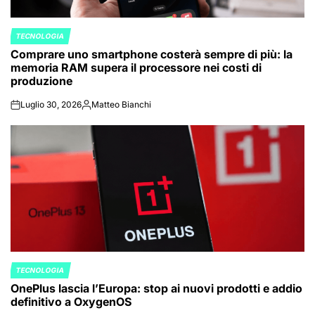
TECNOLOGIA
POSTED
Comprare uno smartphone costerà sempre di più: la
IN
memoria RAM supera il processore nei costi di
produzione
Luglio 30, 2026
Matteo Bianchi
on
Posted
by
TECNOLOGIA
POSTED
OnePlus lascia l’Europa: stop ai nuovi prodotti e addio
IN
definitivo a OxygenOS