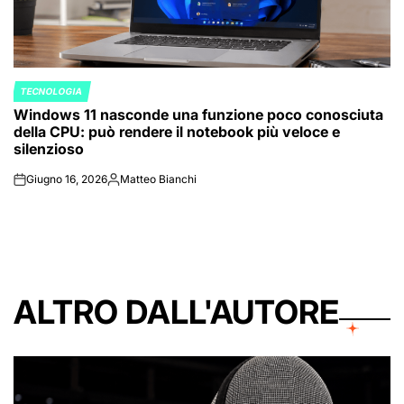
TECNOLOGIA
POSTED
Windows 11 nasconde una funzione poco conosciuta
IN
della CPU: può rendere il notebook più veloce e
silenzioso
Giugno 16, 2026
Matteo Bianchi
on
Posted
by
ALTRO DALL'AUTORE