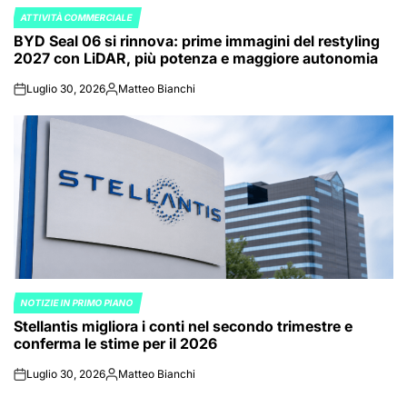
ATTIVITÀ COMMERCIALE
POSTED
BYD Seal 06 si rinnova: prime immagini del restyling
IN
2027 con LiDAR, più potenza e maggiore autonomia
Luglio 30, 2026
Matteo Bianchi
on
Posted
by
NOTIZIE IN PRIMO PIANO
POSTED
Stellantis migliora i conti nel secondo trimestre e
IN
conferma le stime per il 2026
Luglio 30, 2026
Matteo Bianchi
on
Posted
by