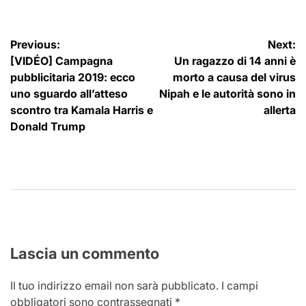
Navigazione
Previous:
Next:
[VIDÉO] Campagna
Un ragazzo di 14 anni è
articoli
pubblicitaria 2019: ecco
morto a causa del virus
uno sguardo all’atteso
Nipah e le autorità sono in
scontro tra Kamala Harris e
allerta
Donald Trump
Lascia un commento
Il tuo indirizzo email non sarà pubblicato.
I campi
obbligatori sono contrassegnati
*