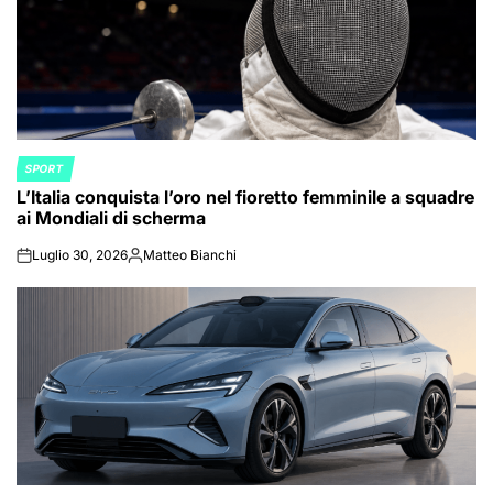
SPORT
POSTED
L’Italia conquista l’oro nel fioretto femminile a squadre
IN
ai Mondiali di scherma
Luglio 30, 2026
Matteo Bianchi
on
Posted
by