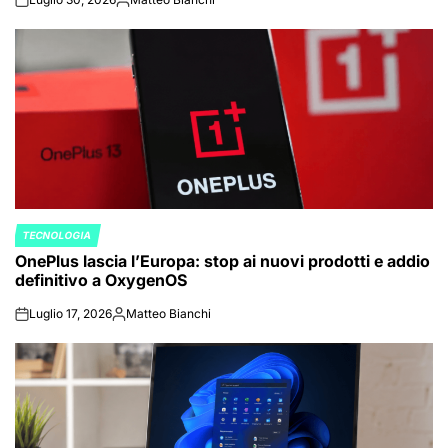
on
Posted
by
TECNOLOGIA
POSTED
OnePlus lascia l’Europa: stop ai nuovi prodotti e addio
IN
definitivo a OxygenOS
Luglio 17, 2026
Matteo Bianchi
on
Posted
by