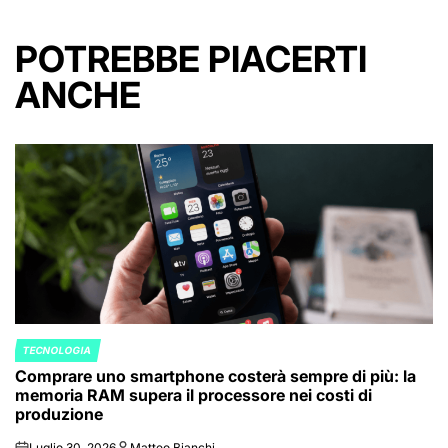
POTREBBE PIACERTI
ANCHE
TECNOLOGIA
POSTED
Comprare uno smartphone costerà sempre di più: la
IN
memoria RAM supera il processore nei costi di
produzione
Luglio 30, 2026
Matteo Bianchi